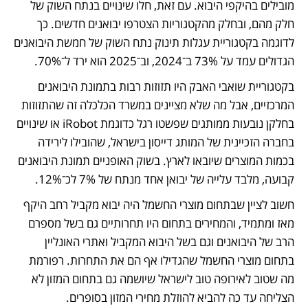
מובילים בהיקפי היבוא. עם זאת, חלו שינויים בנתח השוק של 
חלק מהם, ובחלק מהקטגוריות הצטרפו יבואנים חדשים. כך 
לדוגמה בקטגוריית עגלות תינוק נתח השוק של חמשת היבואנים 
הגדולים עמד על 73% ב־2024, וב־2025 הוא ירד ל־70%. 
בקטגוריית שואבי האבק היו תזוזות רבות בתמונת היבואנים 
המרכזיים, אבל מה שלא מציינים במשרד הכלכלה זה שהתזוזות 
בחלקן נובעות ממותגים שפשטו רגל כדוגמת iRobot או שינויים 
בחברה הזכיינית של המותג דייסון בישראל, שהובילו לירידה 
בכמות המוצרים שיובאו לארץ. בשוק האופניים תמונת היבואנים 
קבועה, מלבד עלייה של יבואן אחד מנתח של 7% לכ־12%.
חשוב לציין שבתחום מוצרי החשמל היה יבוא מקביל רחב היקף 
מאז ומתמיד, והמחירים בתחום היו תחרותיים גם בשל מספרם 
הרב של היבואנים וגם בשל היבוא המקביל ואתרי האונליין 
בתחום מוצרי החשמל שהגדילו אף הם את התחרות. רפורמת 
מה שטוב לאירופה טוב לישראל שיושמה גם בתחום המזון לא 
הצליחה עד כה להביא להוזלת מחירי המזון בסופרים. 