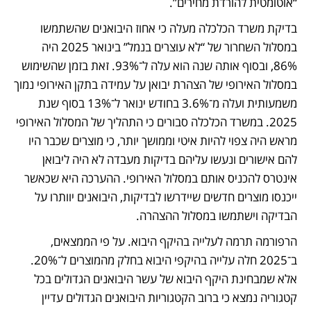
“אוטומטית להורדת מחירים”.
בדיקת משרד הכלכלה מעלה כי אחוז היבואנים שהשתמשו 
במסלול השחרור של “לא עוצרים בנמל” בינואר 2025 היה 
86%, ובסוף אותה שנה הוא עלה ל־93%. זאת בזמן שהשימוש 
במסלול האירופי של הצהרת יבואן על עמידה בתקן האירופי נמוך 
משמעותית ועלה מ־3.6% בחודש ינואר ל־13% בסוף שנת 
2025. במשרד הכלכלה סבורים כי התהליך של המסלול האירופי 
מראש היה צפוי להיות איטי וממושך יותר, כי מוצרים שכבר היו 
להם אישורים ונעשו עליהם בדיקות מעבדה לא היה ליבואן 
אינטרס להכניס אותם במסלול האירופי. ההערכה היא שכאשר 
ייכנסו מוצרים חדשים שיידרשו לבדיקות, היבואנים יוותרו על 
הבדיקה וישתמשו במסלול ההצהרה.
הרפורמה תרמה לעלייה בהיקף היבוא. על פי הממצאים, 
ב־2025 חלה עלייה בהיקפי היבוא בחלק מהמוצרים ל־20%. 
אלא שמבחינת היקף היבוא של עשר היבואנים הגדולים בכל 
קטגוריה נמצא כי ברוב הקטגוריות היבואנים הגדולים עדיין 