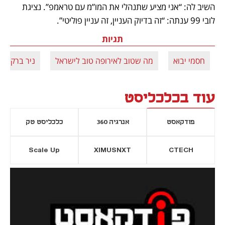
השיב לה: “אני מציע שתנהלי את המו”מ עם טראמפ”. נציגת 
לובי 99 ענתה: “זה בדיוק העניין, זה עניין פוליטי”.
תגיות
חסמי יבוא
מה שטוב לאירופה טוב לישראל
ניר ברקת
עוד בכלכליסט
פודקאסט
אנרגיה 360
כלכליסט טק
Scale Up
XIMUSNXT
CTECH
יסייה חדשה
נפתח בכרטיסייה חדשה