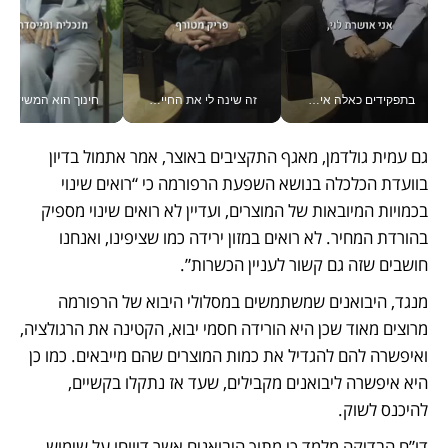
בתפקידים כאלה אי אפשר לחכות: אושרת לוי מניעה השקעות ענק מהטלפון_v
זה שינה לי את החיים: איך עידו איז'ק הופך את הסמארטפון לכלי צילום מקצועי_v
חינוך הוא המש
גם עמית גולדמן, מאגף התקציבים באוצר, אמר אתמול בדיון 
בוועדת הכלכלה בנושא השפעת הרפורמה כי “רואים שינוי 
בכמויות המיובאות של המוצרים, ועדיין לא רואים שינוי מספיק 
בהורדת המחיר. לא רואים במזון ירידה כמו שציפינו, ואנחנו 
חושבים שזה גם קשור לעניין הכשרות”.
מנגד, היבואנים שמשתמשים במסלולי היבוא של הרפורמה 
מרוצים מאוד שכן היא הורידה חסמי יבוא, הקטינה את הרגולציה, 
ואיפשרה להם להגדיל את כמות המוצרים שהם מייבאים. כמו כן 
היא איפשרה ליבואנים מקבילים, שעד אז נתקלו בקשיים, 
להיכנס לשוק. 
דו”ח הבדיקה מלמד כי מתוך היבואנים אשר דיווחו על שימוש 