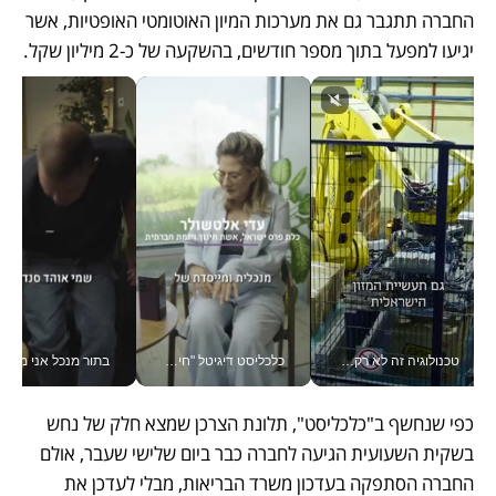
החברה תתגבר גם את מערכות המיון האוטומטי האופטיות, אשר 
יגיעו למפעל בתוך מספר חודשים, בהשקעה של כ-2 מיליון שקל. 
טכנולוגיה זה לא רק בהייטק: גם תעשיית המזון הישראלית מאמצת כלי AI, אוטומציה וניתוח דאטה בזמן אמת
כלכליסט דיגיטל "חינוך הוא המשימה של החיים שלי"_v
בתור מנכל אני מקבל מאות הח
כפי שנחשף ב"כלכליסט", תלונת הצרכן שמצא חלק של נחש 
בשקית השעועית הגיעה לחברה כבר ביום שלישי שעבר, אולם 
החברה הסתפקה בעדכון משרד הבריאות, מבלי לעדכן את 