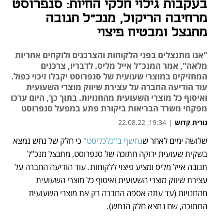
בעקבות גילוי חלקי החיות: סנפרוסט
מרחיבה הריקול, מנכ"ל תנובה
מתנצל ומבטיח פיצוי
"אנו מתנצלים בפני הלקוחות והצרכנים ולוקחים אחריות
מלאה", אמר המנכ"ל אייל מליס. לדבריו, צרכנים
המחזיקים במוצרי שעועית של סנפרוסט יקבלו זיכוי כפול.
עוד הודיעה החברה על עצירת שיווק מוצרי השעועית
ואיסוף כל מוצרי השעועית מהחנויות. בתוך כך, היום ערכו
מפקחי משרד הבריאות ביקורת פתע במפעל סנפרוסט
נורית קדוש
|
19:34, 22.08.22
מאמר קניות
מאמר קניות
שלושה ימים לאחר ש
נחשף ב"כלכליסט"
 כי חלק של נחש נמצא 
בשקית שעועית ירוקה חתוכה של סנפרוסט, מתנצל מנכ"ל 
תנובה אייל מליס ומציע פיצוי ללקוחות. עוד הודיעה החברה על 
עצירת שיווק מוצרי השעועית ואיסוף כל מוצרי השעועית 
מהחנויות (עד עתה אספה החברה רק את מוצרי השעועית 
החתוכה, שם נמצא חלק הנחש).