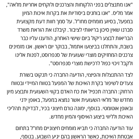
"אנו מתנצלים בפני הלקוחות והצרכנים ולוקחים אחריות מלאה", 
אמר מליס. "אנו בוחנים ביסודיות את בקרות איכות המיון 
במפעל, בסיוע מומחים מחו"ל. על סמך חוות דעת מקצועית 
סברנו שאין סיכון בריאותי לציבור. קיבלנו את הוראת משרד 
הבריאות לבצע ריקול ביום שישי האחרון, הודענו עליו כבר 
בשבת, והתחלנו בביצועו אתמול, בבוקר יום ראשון. אנו מזמינים 
צרכנים המחזיקים מוצרי שעועית של סנפרוסט, לפנות אלינו 
ולקבל זיכוי כפול לרכישת מוצרי סנפרוסט".
לצד ההתנצלות והפיצוי, הודיעה החברה כי תנקוט בשורת 
צעדים לשיפור בקרת האיכות של המפעל בטווח המיידי ובטווח 
הרחוק: החברה תכפיל את כח האדם בקווי השעועית ותבצע מיון 
מחדש של מלאי השעועית אשר נמצא במפעל, באופן ידני 
ובאופן אוטומטי. בנוסף, ימונה גורם חיצוני בכיר, לבדיקת תהליכי 
האיכות ולליווי ביצוע האיסוף והמיון מחדש. 
עוד הודיעה החברה כי תביא מומחים חיצוניים מחו"ל בתחום 
אבטחת האיכות, כאשר הראשון בהם יגיע השבוע. בנוסף, 