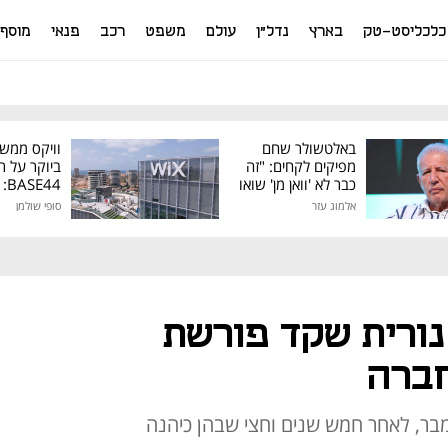
כלכליסט-טק
בארץ
נדל"ן
עולם
משפט
רכב
פנאי
מוסף
באלטשולר שחם
וויקס ממש
מפיקים לקחים: "זה
ביוקר על ר
כבר לא 'וואן מן' שואו
44
של גילעד"
אלמוג עזר
סופי שולמן
מיליון דולר
נורית שקד פורשת
בר, לאחר חמש שנים וחצי שבהן כיהנה