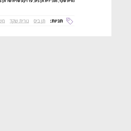
נורית שקד, מנכ"לית תן ביס, על רקע שליח של תן ב
תגיות:
תן ביס
נורית שקד
משל