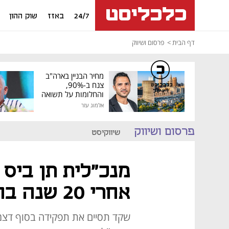
24/7
באזז
שוק ההון
דף הבית
פרסום ושיווק
מחיר הבניין בארה"ב
צנח ב-90%,
כלכליסט
דיגיטל
והחלומות על תשואה
גבוהה התנפצו
אלמוג עזר
פרסום ושיווק
שיווקיסט
מנכ"לית תן ביס 
אחרי 20 שנה בחברה
שקד תסיים את תפקידה בסוף דצמ