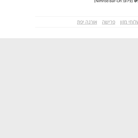
יס
(
צילום: Nimrod Bar-On
)
וחי מזון
פרישה
אורנה יפת