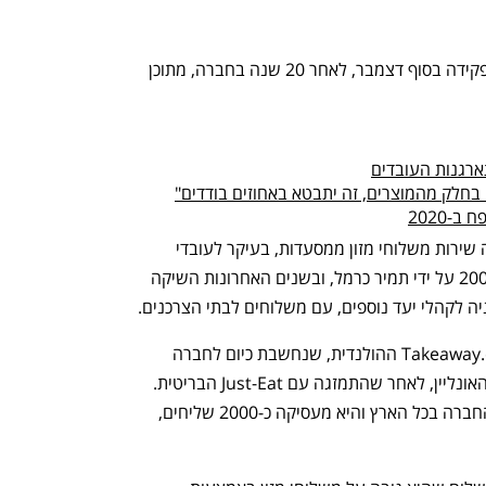
מנכ"לית תן ביס, נורית שקד, תסיים את תפקידה בסוף דצמבר, לאחר 20 שנה בחברה, מתוכן 
ארגנות העובדים
בחלק מהמוצרים, זה יתבטא באחוזים בודדים"
-2020
תן ביס היא פלטפורמת משלוחים שמציעה שירות משלוחי מזון ממסעדות, בעיקר לעובדי 
תעשיית ההייטק. החברה נוסדה בשנת 2000 על ידי תמיר כרמל, ובשנים האחרונות השיקה 
 לקהלי יעד נוספים, עם משלוחים לבתי הצרכנים. 
בשנת 2018 נרכשה החברה על ידי Takeaway.com ההולנדית, שנחשבת כיום לחברה 
הגדולה בעולם למשלוחי אוכל באמצעות האונליין, לאחר שהתמזגה עם Just-Eat הבריטית. 
תחת ניהולה של שקד התרחבה פעילות החברה בכל הארץ והיא מעסיקה כ-2000 שליחים, 