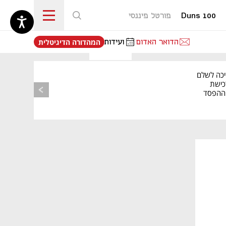
Duns 100
פורטל פיננסי
נפתח בכרטיסייה חדשה
הדואר האדום
ועידות
המהדורה הדיגיטלית
יכה לשלם
כישת
BASE: ההפסד
הרבעוני זינק ל-76