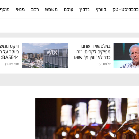
כלכליסט-טק
בארץ
נדל"ן
עולם
משפט
רכב
פנאי
מוסף
באלטשולר שחם
וויקס ממש
מפיקים לקחים: "זה
ביוקר על ר
כבר לא 'וואן מן' שואו
44
של גילעד"
אלמוג עזר
סופי שולמן
מיליון דולר