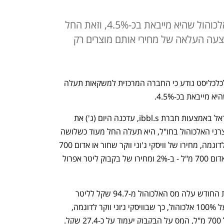
החברה תעלה את מחירי מותגי האלכוהול שהיא מייבאת בכ-4.5%, וזאת החל
צעה העלאה של מחירי אותם מוצרים רק
 לא נבלם: לכלכליסט נודע כי החברה המרכזית למשקאות תעלה 
מייבאת בכ-4.5%.
הקבוצה, הפועלת בתחום האלכוהול בישראל באמצעות חברת ibbl.s, עדכנה היום (ג') את 
הקמעונאים כי בעקבות עליות מחיר של יצרני האלכוהול בחו"ל, היא תעלה החל מעוד כשלושה 
שבועות את מחירי המוצרים בישראל. כך לדוגמה, מחירו של וויסקי ג'וני ווקר שחור או אדום 700 
מ"ל יעלה ב-4.5%. מחיר וודקה סמירנוף אדום 700 מ"ל - ב-2% ומחירו של בקבוק ליטר אפרול 
העלאת המחירים נרשמת אחרי שבתחילת החודש עלה מס האלכוהול מ-94.7 שקל לליטר 
משקה חריף ל-97.93 שקל. מדובר במס על 100% אלכוהול, כך שבוויסקי ג׳וני ווקר לדוגמה, 
המכיל כ-40% אלכוהול ונמכר בבקבוק של 700 מ"ל, המס על הבקבוק יעמוד על כ-27.4 שקל. 