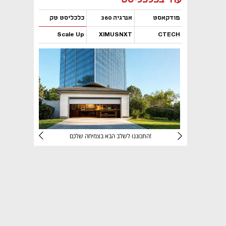
פודקאסט
אנרגיה 360
כלכליסט טק
Scale Up
XIMUSNXT
CTECH
נפתח בכרטיסייה חדשה
נפתח בכרטיסייה חדשה
נפתח בכרטיסייה חדשה
נפתח בכרטיסייה חדשה
יניהם
התכוננו לשלב הבא בצמיחה שלכם!