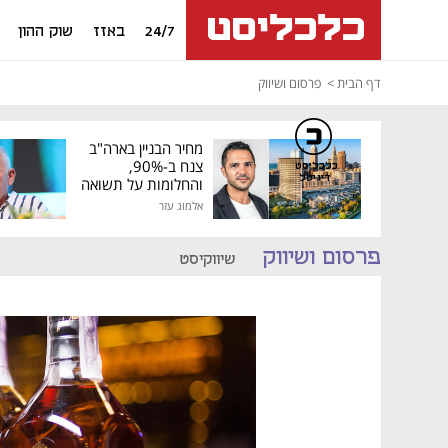
24/7
באזז
שוק ההון
דף הבית
פרסום ושיווק
מחיר הבניין בארה"ב
צנח ב-90%,
כלכליסט
דיגיטל
והחלומות על תשואה
גבוהה התנפצו
אלמוג עזר
פרסום ושיווק
שיווקיסט