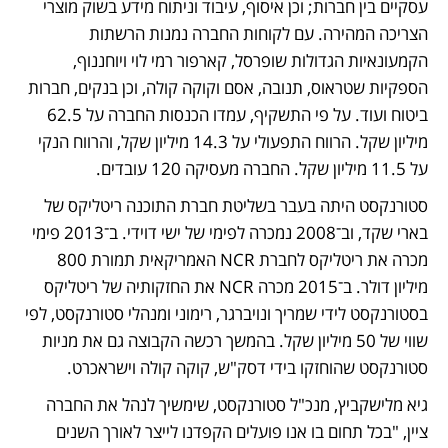
עסקיים בין חברות; וכן איסוף, עיבוד וניתוח מידע בשוק מוצרי 
הצריכה המהירה. עם לקוחות החברה נמנות הרשתות 
הקמעונאיות הגדולות שופרסל, קארפור רמי לוי ויוחננוף, 
הספקיות שטראוס, תנובה, אסם וקוקה קולה, וכן בנקים, חברות 
ביטוח ועוד. על פי התשקיף, עמדו הכנסות החברה על 62.5 
מיליון שקל. הרווח התפעולי על 14.3 מיליון שקל, והרווח הנקי 
על 11.5 מיליון שקל. החברה מעסיקה 120 עובדים. 
סטורנקסט היתה בעבר בשליטת חברת התוכנה ריטליקס של 
בארי שקד, וב־2008 נמכרה לפימי של ישי דוידי. ב־2013 פימי 
מכרה את ריטליקס לחברת NCR האמריקאית תמורת 800 
מיליון דולר. ב־2015 מכרה NCR את החזקותיה של ריטליקס 
בסטורנקסט לידי שמריך ונויברגר, רימוני ומנהלי סטורנקסט, לפי 
שווי של 50 מיליון שקל. בהמשך רכשה הקבוצה גם את מניות 
סטורנקסט שהוחזקו בידי דסק"ש, קוקה קולה וישראכרט.
גיא מלישקביץ, מנכ"ל סטורנקסט, שימשיך לנהל את החברה 
ציין, "בכל תחום בו אנו פועלים הקפדנו לייצר לאורך השנים 