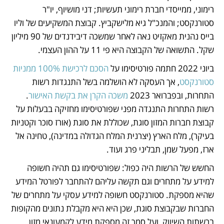
רימוני, ממייסדי חברת רימוני תעשיות; דני מושיוף, יו"ר 
סטורנקסט; והמנכ"ל גיא מלישקביץ. קבוצת המשקיעים של וליו 
בייס נהנית מאקזיט נאה לאחר שמשכה דיבידנדים של 90 מיליון 
שקל. התשואה של הקבוצה היא פי 11 על ההון העצמי.
ביוני 2022 חתמה פורטיסימו על 
הסכם לרכישת 100% ממניות 
סטורנקסט
, אך העסקה לא הושלמה בשל התנגדות רשות 
התחרות, ובפברואר 2023 
משכה הקרן את בקשת האישור
. 
רשות התחרות התנגדה מפני שפורטיסימו מחזיקה בבעלות על 
קבוצת חברות המזון סוגת, שכוללת את סוגת (אורז סוכר וקטניות 
בעיקר), מלח הארץ (יצרנית המלח הגדולה במדינה), טחינה אל 
ארז, מפעל שמן, תבליני פרג ועוד. 
החשש של הרשות היה כפול: שפורטיסימו גם תהיה חשופה 
למידע על מתחרים וגם תקשה עליהם להתחבר לפורטל המידע 
שהיא מספקת. סטורנקסט חשופה למידע עסקי על מתחרים של 
החברות שבקבוצת סוגת, שכן היא היא מקבלת נתונים מהקופות 
ברשתות השיווק, ועל סמך זה מספקת מידע לקמעונאי מזון 