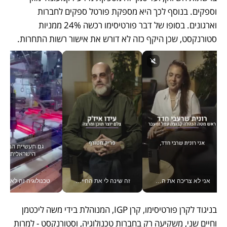
וספקים. בנוסף לכך היא מספקת פורטל ספקים לחברות 
וארגונים. בסופו של דבר פורטיסימו רכשה 24% ממניות 
סטורנקסט, שכן היקף כזה לא דורש את אישור רשות התחרות. 
אני לא צריכה את המשרד: רונית שרעבי-חדד מנהלת ארגון של 30000 עובדים מכל מקום_v
זה שינה לי את החיים: איך עידו איז'ק הופך את הסמארטפון לכלי צילום מקצועי_v
טכנולוגיה זה לא רק בהייטק: גם תעשיי
בניגוד לקרן פורטיסימו, קרן IGP, המנוהלת בידי משה ליכטמן 
וחיים שני, משקיעה רק בחברות טכנולוגיה, וסטורנקסט - למרות 