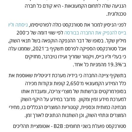
הנגיעה שלה לתחום הקמעונאות - היא קודם כל חברה 
טכנולוגית.
לפני הניסיון למכור את סטורנקסט כולה לפורטיסימו, 
ניסתה וליו 
בייס להנפיק את החברה בבורסה
 לפי שווי דומה של כ־200 
מיליון שקל. בסופו של דבר ההנפקה הוקפאה בשל תנאי השוק, 
אבל סטורנקסט הספיקה לפרסם תשקיף ב־2021, שממנו עלה 
כי בעלי וליו בייס, ויקטור שמריך ועידו נויברגר, מחזיקים 
ב־19.3% מהמניות כל אחד.
בתשקיף ציינה החברה כי בידיה מערכת דיגיטלית שאוספת את 
כלל המידע הקמעונאי מ־2,650 קופות ונקודות מכירה 
בסופרמרקטים וברשתות של מוצרי צריכה, ומעבדת אותו 
למערכת מידע זמין ומקוון.  מדובר במידע על היקף השוק 
מבחינה כמותית וכספית, קטגוריות המוצרים הנכללים בו, מחירי 
המוצרים ונתחי השוק, וכן השתנות הנתונים לאורך זמן.
סטורנקסט פועלת בשני תחומים: B2B - אוטומציית תהליכים 