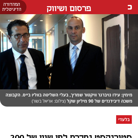
המהדורה
פרסום ושיווק
הדיגיטלית
מימין: עידו נויברגר וויקטור שמריך, בעלי השליטה בווליו בייס. הקבוצה
משכה דיבידנדים של 90 מיליון שקל
(צילום: אריאל בשור)
בלעדי
סטורנקסט נמכרת לפי שווי של 200