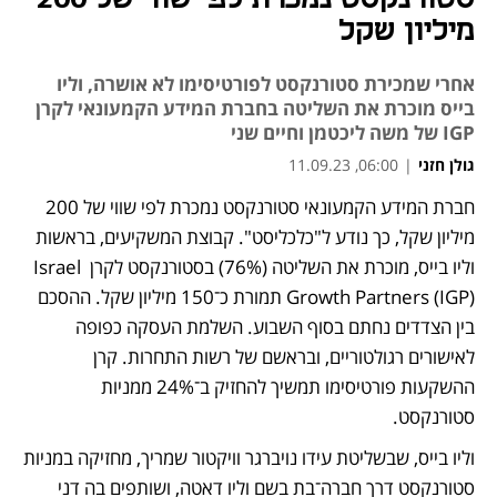
מיליון שקל
אחרי שמכירת סטורנקסט לפורטיסימו לא אושרה, וליו
בייס מוכרת את השליטה בחברת המידע הקמעונאי לקרן
IGP של משה ליכטמן וחיים שני
גולן חזני
|
06:00, 11.09.23
מאמר קניות
מאמר קניות
חברת המידע הקמעונאי סטורנקסט נמכרת לפי שווי של 200 
נפתח בכרטיסייה חדשה
מיליון שקל, כך נודע ל"כלכליסט". קבוצת המשקיעים, בראשות 
וליו בייס, מוכרת את השליטה (76%) בסטורנקסט לקרן Israel 
Growth Partners (IGP) תמורת כ־150 מיליון שקל. ההסכם 
בין הצדדים נחתם בסוף השבוע. השלמת העסקה כפופה 
לאישורים רגולטוריים, ובראשם של רשות התחרות. קרן 
ההשקעות פורטיסימו תמשיך להחזיק ב־24% ממניות 
סטורנקסט.
וליו בייס, שבשליטת עידו נויברגר וויקטור שמריך, מחזיקה במניות 
סטורנקסט דרך חברה־בת בשם וליו דאטה, ושותפים בה דני 