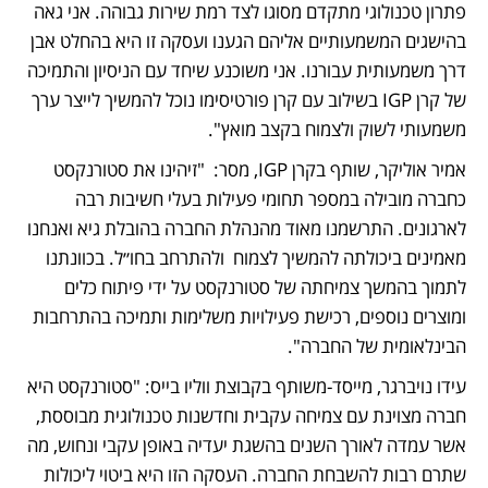
פתרון טכנולוגי מתקדם מסוגו לצד רמת שירות גבוהה. אני גאה 
בהישגים המשמעותיים אליהם הגענו ועסקה זו היא בהחלט אבן 
דרך משמעותית עבורנו. אני משוכנע שיחד עם הניסיון והתמיכה 
של קרן IGP בשילוב עם קרן פורטיסימו נוכל להמשיך לייצר ערך 
משמעותי לשוק ולצמוח בקצב מואץ".
אמיר אוליקר, שותף בקרן IGP, מסר:  "זיהינו את סטורנקסט 
כחברה מובילה במספר תחומי פעילות בעלי חשיבות רבה 
לארגונים. התרשמנו מאוד מהנהלת החברה בהובלת גיא ואנחנו 
מאמינים ביכולתה להמשיך לצמוח  ולהתרחב בחו״ל. בכוונתנו 
לתמוך בהמשך צמיחתה של סטורנקסט על ידי פיתוח כלים 
ומוצרים נוספים, רכישת פעילויות משלימות ותמיכה בהתרחבות 
הבינלאומית של החברה".
עידו נויברגר, מייסד-משותף בקבוצת ווליו בייס: "סטורנקסט היא 
חברה מצוינת עם צמיחה עקבית וחדשנות טכנולוגית מבוססת, 
אשר עמדה לאורך השנים בהשגת יעדיה באופן עקבי ונחוש, מה 
שתרם רבות להשבחת החברה. העסקה הזו היא ביטוי ליכולות 