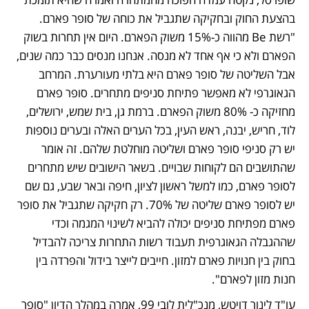
בהצעת החוק ובחקיקה שתגביל את כוחה של סופר פארם. 
"רשת Be מהווה כ-15% משוק הפארם. היום אין תחרות בשוק 
הפארם ולא כי אף אחד לא מנסה. אנחנו מנסים כבר כמה שנים, 
אבל השליטה של סופר פארם היא בלתי מעורערת. המרחב 
הגאוגרפי לא מאפשר פתיחת סניפים מתחרים. סופר פארם 
מחזיקה כ- 80% משוק הפארם. ברמת גן, בית שמש, ירושלים, 
לוד, חריש, יבנה, ראש העין, בכל הערים האלה ובערים נוספות 
יש רק סניפי סופר פארם ושליטה מוחלטת שלהם. זה אומר 
שהתושבים הם לקוחות שבויים. בשאר הישובים שיש מתחרים 
לסופר פארם, כמו למשל ראשון לציון, חיפה ובאר שבע, גם שם 
יש לסופר פארם שליטה של 70%. רק חקיקה שתגביל את סופר 
פארם מפתיחת סניפים יכולה להביא לשינוי המגמה וכדי 
שההגבלה הגאוגרפית תעבוד רשות התחרות צריכה להבדיל 
בחוק בין חנויות פארם למזון. חייבים לייצר בידול והפרדה בין 
חנות מזון לפארם".
עו"ד לינור דויטש, מנכ"לית לובי 99, אמרה במהלך הדיון "סופר 