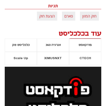
תגיות
חוק המזון
פארם
הצעת חוק
עוד בכלכליסט
פודקאסט
אנרגיה 360
כלכליסט טק
Scale Up
XIMUSNXT
CTECH
יסייה חדשה
נפתח בכרטיסייה חדשה