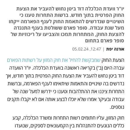
יו"ר וועדת הכלכלה דוד ביטן נחוש להעביר את הצעת
החוק הפרטית בתוך חודש. ברשות התחרות טענו כי
השינויים שנדרשים להתאמת החוק לענף הפארמה ייקחו
מעל שנת עבודה. סופר פארם ששולטת בענף התנגדה
להצעת החוק, המתחרות תמכו והצביעו על ריכוזיות של
סופר פארם בתחום
אורנה יפת
|
12:47, 05.02.24
מאמר קניות
מאמר קניות
הצעת החוק 
שמבקשת להחיל את חוק המזון על רשתות הפארם
עברה היום (ב') בקריאה ראשונה בוועדת הכלכלה. יו"ר הוועדה 
דוד ביטן נחוש להעביר את הצעת החוק הפרטית בתוך חודש, אך 
נדרשים בה שינויים והתאמות שיתאימו לענף הפארמה, וברשות 
התחרות ציננו את ההתלהבות וטענו כי ידרשו למעל שנה של 
עבודה ובעיקר אמרו שלא יוכלו לבצע אותה אם לא יקבלו תקנים 
נוספים.
חוק המזון, עליו חתומים רשות התחרות ומשרד הכלכלה, קבע 
כללים הנוגעים להתנהלות בין הקמעונאים לספקים, שנועדו 