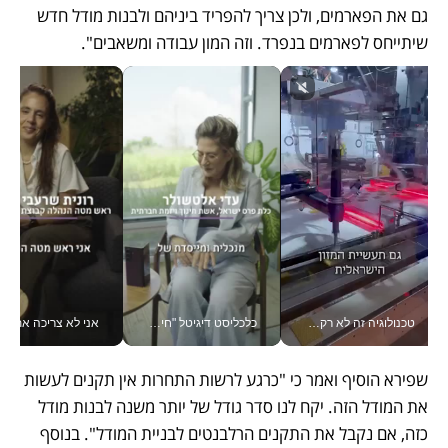
גם את הפארמים, ולכן צריך להפריד ביניהם ולבנות מודל חדש 
שיתייחס לפארמים בנפרד. וזה המון עבודה ומשאבים".
טכנולוגיה זה לא רק בהייטק: גם תעשיית המזון הישראלית מאמצת כלי AI, אוטומציה וניתוח דאטה בזמן אמת
כלכליסט דיגיטל "חינוך הוא המשימה של החיים שלי"_v
אני לא צריכה את המשרד:
שפירא הוסיף ואמר כי "כרגע לרשות התחרות אין תקנים לעשות 
את המודל הזה. יקח לנו סדר גודל של יותר משנה לבנות מודל 
כזה, אם נקבל את התקנים הרלבנטים לבניית המודל". בנוסף 