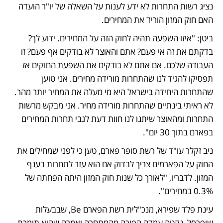
נציג רשות התחרות לא ידע לענות על השאלה של יו"ר הועדה 
האם חוק המזון הוריד את המחירים.   
ביטן: "איזו השפעה תהיה לחוק הזה על המחירים. ידוע לך? 
בדקתם את זה אי פעם? אתם והאוצר לא בודקים אף פעם? זו 
העבודה שלכם. אם אתם לא בודקים את השפעת החוקים אז 
תפסיקו להגיד לנו שהתחרות מורידה מחירים. אני טוען 
שהתחרות היחידה בישראל היא מי מעלה את המחיר יותר מהר. 
לא ראיתי בינתיים שהתחרות מורידה מחיר. אני מבקש מרשות 
התחרות ומהאוצר שיתנו לנו חוות דעת לגבי תחרות המחירים 
בפארם בתוך 30 יום".
ניב זקלר עו"ד של רשת סופר פארם, טען כי לפני שמחילים את 
החוק על הפארמים צריך לבדוק אם הוא עזר לתחרות בענף 
המזון. לדבריו, "לאורך כל שנות חוק המזון היתה הפחתה של 
0.3% במחירים". 
עינת פלד שפירא, מנכ"לית רשת הפארם Be, שבבעלות 
שופרסל, נקטה עמדה הפוכה מהמתחרה ואמרה שהיא תומכת 