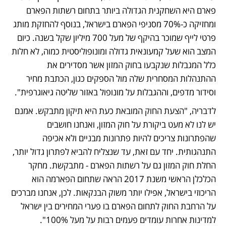
פארם היא השחקנית הגדולה ביותר בתחום רשתות הפארם 
ומחזיקה כ-70% מסניפי הפארם בישראל, בנוסף להחזקת מותג 
פרטי לייף שמוכר בהיקף של מעל 700 מיליון שקל בשנה. כיום 
המצב הוא שעל קמעונאית גדולה ומונופוליסטית כמוה, לא חלות 
כלל המגבלות שנקבעו בחוק המזון אשר מסדירים את 
ההתנהלות המסחרית שלה מול הספקים כגון, הכתבת מחיר 
וסידור מדפים, וההגבלות על מונופול באזור שליטה גיאוגרפית".
לדבריה, "הצעת החוק המובאת כעת היא תיקון מתבקש. אמנם 
יש לנו לא מעט ביקורת על חוק המזון, ואנחנו חושבים 
שהפתרונות צריכים להיות פתרונות מבניים ולא אכיפה 
התנהגותית. יחד עם זאת, עד שנצליח להביא לפתרון גדול יותר, 
החלת חוק המזון גם על רשתות הפארם - מתבקשת. מחקר 
הכלכלן הראשי משנת 2017 הראה שתחום הפארמה הוא 
הריכוזי בישראל, אפילו יותר משוק הבנקאות. לכן, אנחנו מברכים 
על הרחבת החוק לתחום הפארם בו פערי המחירים בין ישראל 
למדינות אחרות עומדים פעמים רבות על מעל 100%".