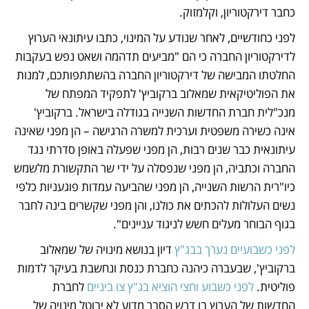
כחבר דירקטוריון, וקלמזוק. 
לפני כחודשיים, לאחר שנודע על המינוי, כתבו עיתונאי הערוץ 
לדירקטוריון החברה כי הם "מביעים תדהמה ושאט נפש בעקבות 
החלטתו המבישה של דירקטוריון החברה בהשתתפותכם, למנות 
את הפוליטיקאית שמאלוב ברקוביץ' לתפקיד המפתח של 
מנכ"לית חברת החדשות השנייה בגודלה בישראל. ברקוביץ' 
אינה כשירה משפטית וערכית למשרה הרגישה – הן מפני שאינה 
עיתונאית כבר שנים רבות, הן מפני שפעלה באופן סדרתי נגד 
החברה וכתביה, הן מפני שנפסלה על ידי שר התקשורת מלשמש 
כיו"רית הרשות השנייה, הן מפני שהביעה עמדות פוגעניות כלפי 
נשים העלולות להכתים את כולנו, והן מפני שקשרים בינה לחבר 
בגוף הבוחר מעלים חשש לניגוד עניינים".
לפני כשבועיים נערך בבג"ץ
 דיון בנושא מינויה של שמאלוב 
ברקוביץ', שבעברה כיהנה כחברת כנסת ונחשבת בעיקר לדמות 
פוליטית. 
לפני כשבוע וחצי הוציא בג"ץ צו ביניים
 לחברת 
החדשות של הערוץ בו דרש הסבר מדוע לא יבוטל מינויה של 