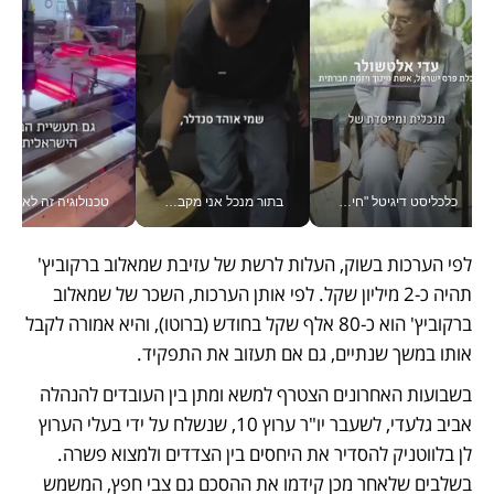
כלכליסט דיגיטל "חינוך הוא המשימה של החיים שלי"_v
בתור מנכל אני מקבל מאות החלטות ביום, וה- Galaxy Z Fold8 Ultra עוזר לי לחתוך אותן מהר יותר_v
טכנולוגיה זה לא רק בהייטק: גם תעשיי
לפי הערכות בשוק, העלות לרשת של עזיבת שמאלוב ברקוביץ' 
תהיה כ-2 מיליון שקל. לפי אותן הערכות, השכר של שמאלוב 
ברקוביץ' הוא כ-80 אלף שקל בחודש (ברוטו), והיא אמורה לקבל 
אותו במשך שנתיים, גם אם תעזוב את התפקיד.
בשבועות האחרונים הצטרף למשא ומתן בין העובדים להנהלה 
אביב גלעדי, לשעבר יו"ר ערוץ 10, שנשלח על ידי בעלי הערוץ 
לן בלווטניק להסדיר את היחסים בין הצדדים ולמצוא פשרה. 
בשלבים שלאחר מכן קידמו את ההסכם גם צבי חפץ, המשמש 