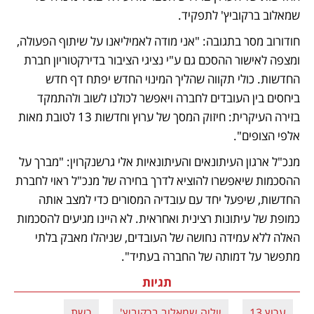
שמאלוב ברקוביץ' לתפקיד.
חודורוב מסר בתגובה: "אני מודה לאמיליאנו על שיתוף הפעולה, 
ומצפה לאישור ההסכם גם ע"י נציגי הציבור בדירקטוריון חברת 
החדשות. כולי תקווה שהליך המינוי החדש יפתח דף חדש 
ביחסים בין העובדים לחברה ויאפשר לכולנו לשוב ולהתמקד 
בזירה העיקרית: חיזוק המסך של ערוץ וחדשות 13 לטובת מאות 
אלפי הצופים". 
מנכ"ל ארגון העיתונאים והעיתונאיות אלי גרשנקרוין: "מברך על 
ההסכמות שיאפשרו להוציא לדרך בחירה של מנכ"ל ראוי לחברת 
החדשות, שיפעל יחד עם עובדיה המסורים כדי למצב אותה 
כמופת של עיתונות רצינית ואחראית. לא היינו מגיעים להסכמות 
האלה ללא עמידה נחושה של העובדים, שניהלו מאבק בלתי 
מתפשר על דמותה של החברה בעתיד".
תגיות
ערוץ 13
יוליה שמאלוב ברקוביץ'
רשת