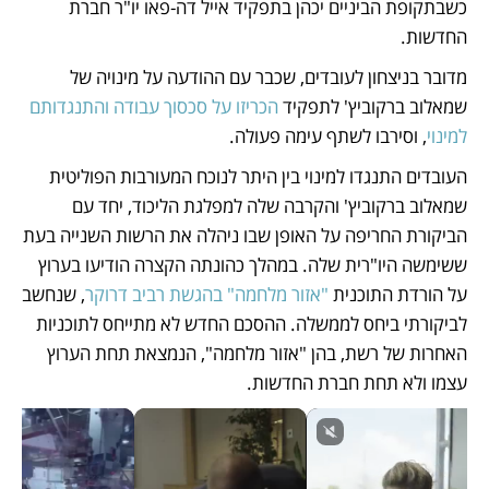
כשבתקופת הביניים יכהן בתפקיד אייל דה-פאו יו"ר חברת 
החדשות. 
מדובר בניצחון לעובדים, שכבר עם ההודעה על מינויה של 
שמאלוב ברקוביץ' לתפקיד 
הכריזו על סכסוך עבודה והתנגדותם 
למינוי
, וסירבו לשתף עימה פעולה.
העובדים התנגדו למינוי בין היתר לנוכח המעורבות הפוליטית 
שמאלוב ברקוביץ' והקרבה שלה למפלגת הליכוד, יחד עם 
הביקורת החריפה על האופן שבו ניהלה את הרשות השנייה בעת 
ששימשה היו"רית שלה. במהלך כהונתה הקצרה הודיעו בערוץ 
על הורדת התוכנית 
"אזור מלחמה" בהגשת רביב דרוקר
, שנחשב 
לביקורתי ביחס לממשלה. ההסכם החדש לא מתייחס לתוכניות 
האחרות של רשת, בהן "אזור מלחמה", הנמצאת תחת הערוץ 
עצמו ולא תחת חברת החדשות. 