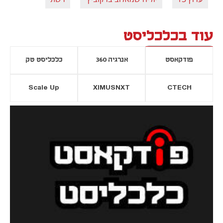
עוד בכלכליסט
פודקאסט
אנרגיה 360
כלכליסט טק
Scale Up
XIMUSNXT
CTECH
יסייה חדשה
נפתח בכרטיסייה חדשה