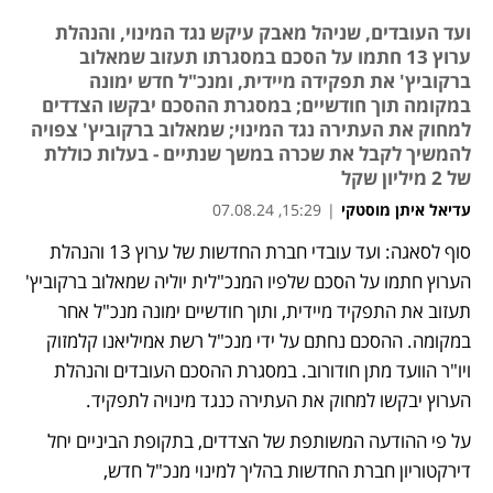
ועד העובדים, שניהל מאבק עיקש נגד המינוי, והנהלת
ערוץ 13 חתמו על הסכם במסגרתו תעזוב שמאלוב
ברקוביץ' את תפקידה מיידית, ומנכ"ל חדש ימונה
במקומה תוך חודשיים; במסגרת ההסכם יבקשו הצדדים
למחוק את העתירה נגד המינוי; שמאלוב ברקוביץ' צפויה
להמשיך לקבל את שכרה במשך שנתיים - בעלות כוללת
של 2 מיליון שקל
עדיאל איתן מוסטקי
|
15:29, 07.08.24
מאמר קניות
מאמר קניות
סוף לסאגה: ועד עובדי חברת החדשות של ערוץ 13 והנהלת 
נפתח בכרטיסייה חדשה
נפתח בכרטיסייה חדשה
הערוץ חתמו על הסכם שלפיו המנכ"לית יוליה שמאלוב ברקוביץ' 
תעזוב את התפקיד מיידית, ותוך חודשיים ימונה מנכ"ל אחר 
במקומה. ההסכם נחתם על ידי מנכ"ל רשת אמיליאנו קלמזוק 
ויו"ר הוועד מתן חודורוב. במסגרת ההסכם העובדים והנהלת 
הערוץ יבקשו למחוק את העתירה כנגד מינויה לתפקיד. 
על פי ההודעה המשותפת של הצדדים, בתקופת הביניים יחל 
דירקטוריון חברת החדשות בהליך למינוי מנכ"ל חדש, 