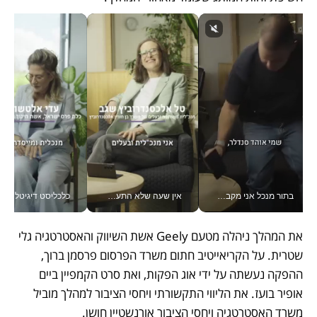
בתור מנכל אני מקבל מאות החלטות ביום, וה- Galaxy Z Fold8 Ultra עוזר לי לחתוך אותן מהר יותר_v
אין שעה שלא התעסקתי במשבר - טל אלכסנדרוביץ’ שגב מנהלת משברים תקשורתיים מכל מקום עם ה- Galaxy Z Fold8 Ultra שלה_v
כלכליסט דיגיטל
את המהלך ניהלה מטעם Geely אשת השיווק והאסטרטגיה גלי 
שטרית. על הקריאייטיב חתום משרד הפרסום פרסמן ברוך, 
ההפקה נעשתה על ידי אוג הפקות, ואת סרט הקמפיין ביים 
אופיר בועז. את הליווי התקשורתי ויחסי הציבור למהלך מוביל 
משרד האסטרטגיה ויחסי הציבור אורנשטיין חושן.