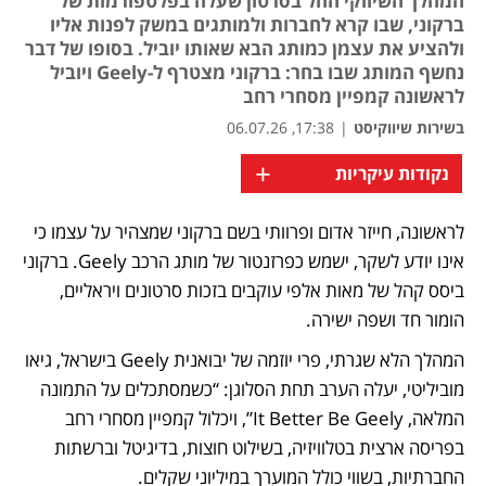
המהלך השיווקי החל בסרטון שעלה בפלטפורמות של
ברקוני, שבו קרא לחברות ולמותגים במשק לפנות אליו
ולהציע את עצמן כמותג הבא שאותו יוביל. בסופו של דבר
נחשף המותג שבו בחר: ברקוני מצטרף ל-Geely ויוביל
לראשונה קמפיין מסחרי רחב
בשירות שיווקיסט
|
17:38, 06.07.26
+
נקודות עיקריות
לראשונה, חייזר אדום ופרוותי בשם ברקוני שמצהיר על עצמו כי 
אינו יודע לשקר, ישמש כפרזנטור של מותג הרכב Geely. ברקוני 
ביסס קהל של מאות אלפי עוקבים בזכות סרטונים ויראליים, 
הומור חד ושפה ישירה.
המהלך הלא שגרתי, פרי יוזמה של יבואנית Geely בישראל, גיאו 
מוביליטי, יעלה הערב תחת הסלוגן: “כשמסתכלים על התמונה 
המלאה, It Better Be Geely”, ויכלול קמפיין מסחרי רחב 
בפריסה ארצית בטלוויזיה, בשילוט חוצות, בדיגיטל וברשתות 
החברתיות, בשווי כולל המוערך במיליוני שקלים.