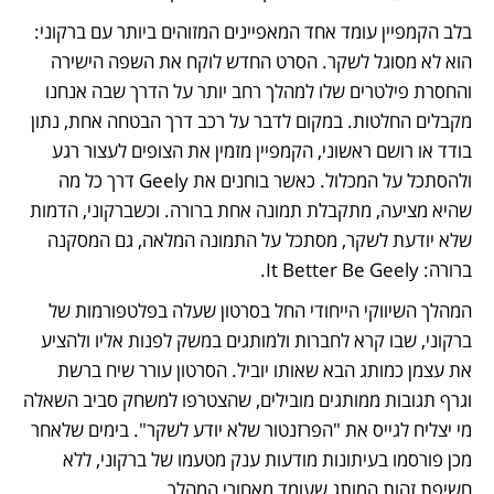
בלב הקמפיין עומד אחד המאפיינים המזוהים ביותר עם ברקוני: 
הוא לא מסוגל לשקר. הסרט החדש לוקח את השפה הישירה 
והחסרת פילטרים שלו למהלך רחב יותר על הדרך שבה אנחנו 
מקבלים החלטות. במקום לדבר על רכב דרך הבטחה אחת, נתון 
בודד או רושם ראשוני, הקמפיין מזמין את הצופים לעצור רגע 
ולהסתכל על המכלול. כאשר בוחנים את Geely דרך כל מה 
שהיא מציעה, מתקבלת תמונה אחת ברורה. וכשברקוני, הדמות 
שלא יודעת לשקר, מסתכל על התמונה המלאה, גם המסקנה 
ברורה: It Better Be Geely.
המהלך השיווקי הייחודי החל בסרטון שעלה בפלטפורמות של 
ברקוני, שבו קרא לחברות ולמותגים במשק לפנות אליו ולהציע 
את עצמן כמותג הבא שאותו יוביל. הסרטון עורר שיח ברשת 
וגרף תגובות ממותגים מובילים, שהצטרפו למשחק סביב השאלה 
מי יצליח לגייס את "הפרזנטור שלא יודע לשקר". בימים שלאחר 
מכן פורסמו בעיתונות מודעות ענק מטעמו של ברקוני, ללא 
חשיפת זהות המותג שעומד מאחורי המהלך.