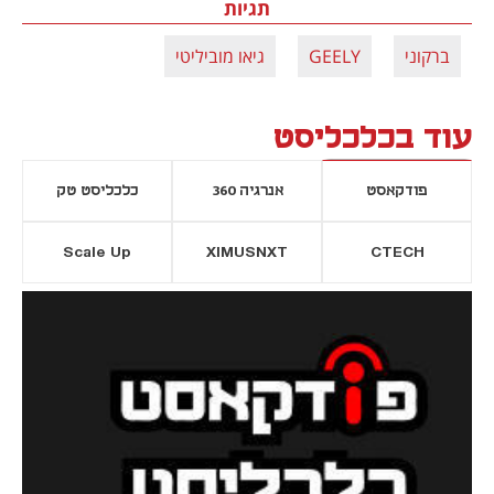
תגיות
ברקוני
GEELY
גיאו מוביליטי
עוד בכלכליסט
פודקאסט
אנרגיה 360
כלכליסט טק
Scale Up
XIMUSNXT
CTECH
יסייה חדשה
נפתח בכרטיסייה חדשה