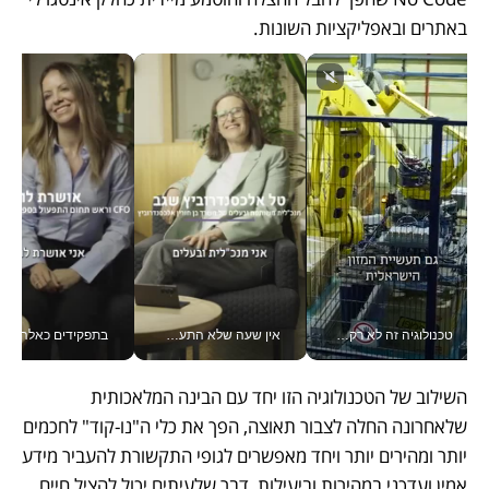
באתרים ובאפליקציות השונות.
טכנולוגיה זה לא רק בהייטק: גם תעשיית המזון הישראלית מאמצת כלי AI, אוטומציה וניתוח דאטה בזמן אמת
אין שעה שלא התעסקתי במשבר - טל אלכסנדרוביץ’ שגב מנהלת משברים תקשורתיים מכל מקום עם ה- Galaxy Z Fold8 Ultra שלה_v
בתפקידים כאלה אי אפשר לח
השילוב של הטכנולוגיה הזו יחד עם הבינה המלאכותית 
שלאחרונה החלה לצבור תאוצה, הפך את כלי ה"נו-קוד" לחכמים 
יותר ומהירים יותר ויחד מאפשרים לגופי התקשורת להעביר מידע 
אמין ועדכני במהירות וביעילות, דבר שלעיתים יכול להציל חיים 