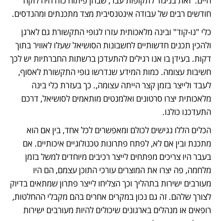
חיים.  זאת בניגוד לתקופות עבר, שבהן פיתוח כזה היה לוקח 
חודשים רבים של עבודה אינטנסיבית מצד מתכנתים ומהנדסים.
כלי "נו-קוד" ובינה מלאכותית עזרו לגופי התקשורת גם לארגן 
ולהכין תכנים חדשותיים לחשבונות הסושיאל שעלו לאוויר בתוך 
דקות. בעידן בו אנו רגילים להתעדכן ברשתות החברתיות יש לכך 
חשיבות עצומה. כמות המידע שנדרשו גופי התקשורת לאסוף, 
לעבד ולייצר בזמן קצר הייתה עצומה,. כך בעזרת כלי בינה 
מלאכותית יצרו סרטונים ואלמנטים מותאמים לסושיאל, דרכם 
התעדכנו כולנו.
הכלים הללו נגישים לכולם ומאפשרים לכל אחד, בין אם הוא 
מתכנת ובין אם לא, לפתח פתרונות טכנולוגיים איכותיים. אם 
בעבר היו צריכים מפתחים לייצר רכיבים מיוחדים למשל בזמן 
מלחמה, פה יצרו את המוצרים עורכי התוכן עצמם, הם היו 
מעורבים ישירות בתהליך וכך הצליחו לייצר פתרון שמתאים בדיוק 
לצורך שלהם. זה גם נכון במקרים אחרים בהם מקבלי ההחלטות, 
רופאים או מנהלים בארגונים שיכולים להיות מעורבים ישירות 