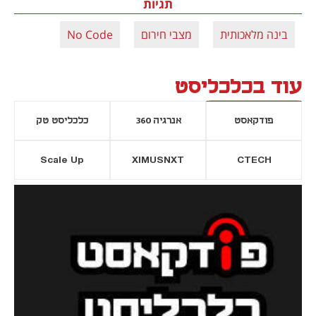
תגיות
בינה מלאכותית
מצבי חירום
No Code
עוד בכלכליסט
פודקאסט
אנרגיה 360
כלכליסט טק
Scale Up
XIMUSNXT
CTECH
יסייה חדשה
נפתח בכרטיסייה חדשה