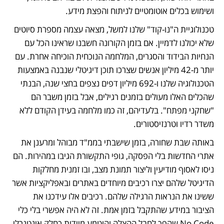
ושימוש בכלים אוטומטיים לניתוח והפצת מידע.
טכנולוגיית ה"נו-קוד" שלנו למשל, מצאה עצמה מספרת סיוטים 
שלא יכולנו לדמיין. אם בזמן הקורונה חשבנו שראינו הכל עם 
הנחיות הבידוד והסגרים, המלחמה הנוכחית הוכיחה אחרת. עם 
יותר מ-42 מיליון אנשים שצרכו תוכן דיגיטלי שנבנה באמצעות 
הטכנולוגיה שלנו ו-692 מיליון דפים נצפים בחצי שנה, הבנתי 
שהכלים האלו מעולים בזמנים רגילים, אבל בזמן משבר הם 
"שחקני מפתח". בלעדיהם, זה כמו מלחמה בעידן הקודם ללא 
משדר רדיו וטרנזיסטורים.
באותה שבת שחורה, בזמן שישבתי בממ"ד מבוהל ומרענן את 
אתרי החדשות בלי הפסקה, גופי התקשורת הגיבו במהירות. הם 
ניסו לאסוף מודיעין וליצור תמונת מצב, ובו זמנית מחלקות 
הדיגיטל שלהם יצרו רכיבים מיוחדים באתרים ובאפליקציות אשר 
ששינו את הנראות הרגילה שלהם. רכיבים אלו עידכנו את 
הציבור במידע שהתקבל בזמן אמת. זה לא היה אפשרי בלי כלי 
No Code שהפך לחבל ההצלה והוטמע מיידית כחלק אינטגרלי 