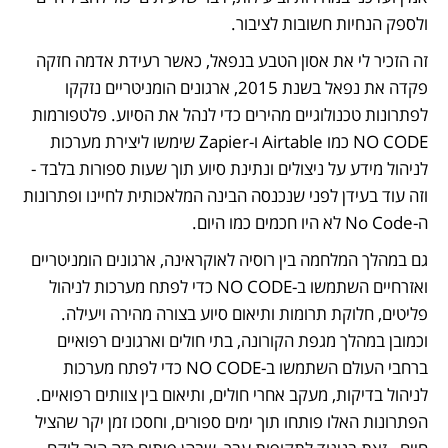
ולספק הנחיות חשובות לציבור. 
זה הזכיר לי את אסון הטבע בנפאל, כאשר רעידת אדמה חזקה 
פקדה את נפאל בשנת 2015, ארגונים הומניטריים נזקקו 
לפתרונות טכנולוגיים מהירים כדי לנהל את הסיוע. פלטפורמות 
NO CODE כמו Airtable ו-Zapier שימשו ליצירת מערכות 
לניהול מידע על ניצולים ונתינת סיוע תוך שעות ספורות בלבד - 
וזה עוד בעידן לפני שנכנסה הבינה המלאכותית לחיינו ופתרונות 
ה-No Code לא היו חכמים כמו היום.
גם במהלך המלחמה בין רוסיה לאוקראינה, ארגונים הומניטריים 
ואזרחיים השתמשו ב-NO CODE כדי לפתח מערכות לניהול 
פליטים, חלוקת תרומות ותיאום סיוע בצורה מהירה ויעילה. 
וכמובן במהלך מגפת הקורונה, בתי חולים וארגונים רפואיים 
ברחבי העולם השתמשו ב-NO CODE כדי לפתח מערכות 
לניהול בדיקות, מעקב אחרי חולים, ותיאום בין צוותים רפואיים. 
הפתרונות האלו פותחו תוך ימים ספורים, וחסכו זמן יקר שהציל 