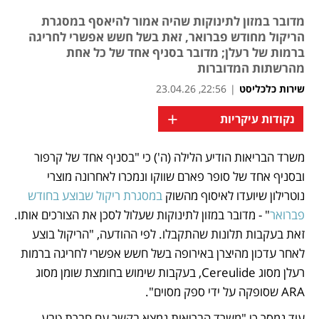
מדובר במזון לתינוקות שהיה אמור להיאסף במסגרת
הריקול מחודש פברואר, זאת בשל חשש אפשרי לחריגה
ברמות של רעלן; מדובר בסניף אחד של כל אחת
מהרשתות המדוברות
שירות כלכליסט
|
22:56, 23.04.26
+
נקודות עיקריות
מאמר קניות
משרד הבריאות הודיע הלילה (ה') כי "בסניף אחד של קרפור 
ובסניף אחד של סופר פארם שווקו ונמכרו לאחרונה מוצרי 
נוטרילון שיועדו לאיסוף מהשוק 
במסגרת ריקול שבוצע בחודש 
פברואר
" - מדובר במזון לתינוקות שעלול לסכן את הצורכים אותו. 
זאת בעקבות תלונות שהתקבלו. לפי ההודעה, "הריקול בוצע 
לאחר עדכון מהיצרן באירופה בשל חשש אפשרי לחריגה ברמות 
רעלן מסוג Cereulide, בעקבות שימוש בחומצת שומן מסוג 
ARA שסופקה על ידי ספק מסוים".
עוד נמסר כי "משרד הבריאות נמצא בקשר עם חברת טבע 