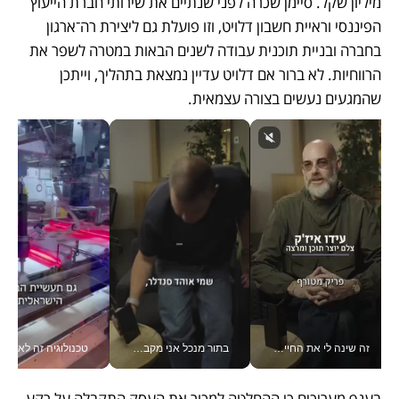
מיליון שקל. סיימן שכרה לפני שנתיים את שירותי חברת הייעוץ 
הפיננסי וראיית חשבון דלויט, וזו פועלת גם ליצירת רה־ארגון 
בחברה ובניית תוכנית עבודה לשנים הבאות במטרה לשפר את 
הרווחיות. לא ברור אם דלויט עדיין נמצאת בתהליך, וייתכן 
שהמגעים נעשים בצורה עצמאית.
זה שינה לי את החיים: איך עידו איז'ק הופך את הסמארטפון לכלי צילום מקצועי_v
בתור מנכל אני מקבל מאות החלטות ביום, וה- Galaxy Z Fold8 Ultra עוזר לי לחתוך אותן מהר יותר_v
טכנולוגיה זה לא רק בהייטק: גם תעשיי
בענף מעריכים כי ההחלטה למכור את העסק התקבלה על רקע 