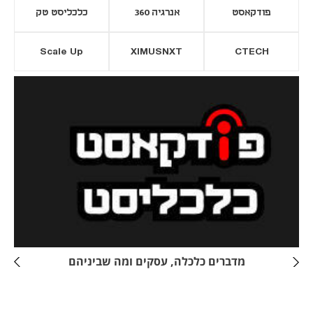
פודקאסט
אנרגיה 360
כלכליסט טק
Scale Up
XIMUSNXT
CTECH
יסייה חדשה
נפתח בכרטיסייה חדשה
מדברים כלכלה, עסקים ומה שביניהם