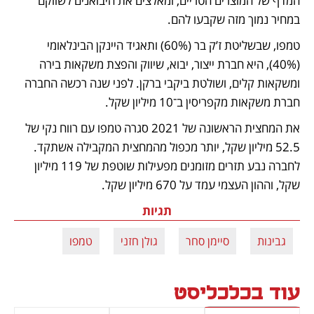
המדף של המוצרים הטריים, ומאלצים את היבואנים לשווקם 
במחיר נמוך מזה שקבעו להם.
טמפו, שבשליטת ז’ק בר (60%) ותאגיד היינקן הבינלאומי 
(40%), היא חברת ייצור, יבוא, שיווק והפצת משקאות בירה 
ומשקאות קלים, ושולטת ביקבי ברקן. לפני שנה רכשה החברה 
חברת משקאות מקפריסין ב־10 מיליון שקל.
את המחצית הראשונה של 2021 סגרה טמפו עם רווח נקי של 
52.5 מיליון שקל, יותר מכפול מהמחצית המקבילה אשתקד. 
לחברה נבע תזרים מזומנים מפעילות שוטפת של 119 מיליון 
שקל, וההון העצמי עמד על 670 מיליון שקל.
תגיות
גבינות
סיימן סחר
גולן חזני
טמפו
עוד בכלכליסט