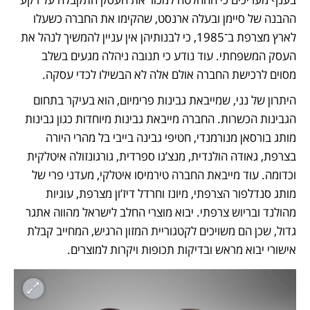
ההבנה של סיימן ובעלה ארנסט, שהקימו את החברה כשעלו 
לארץ מצרפת ב־1985, כי לבנותיהן אין עניין להמשיך לנהל את 
העסק המשפחתי. עוד נודע כי תנובה ניהלה מגעים בשלב 
מסוים לרכישת החברה אולם אלה לא הבשילו לכדי עסקה.
היתרון של נני, שמייבאת גבינות פרימיום, הוא בעיקר בתחום 
הגבינות הכשרות. החברה מייבאת גבינות מיוחדות כגון גבינות 
מותג בורסאן מנורמנדי, חטיפי גבינה בייבי בל מהרי היורה 
בצרפת, גאודה הולנדית, מנצ’גו ספרדית, גורגונזולה איטלקית 
וכדומה. עוד מייבאת החברה טירמיסו איטלקי, מעדני פרי של 
מותג סנדלפור הצרפתי, מיונז וחרדל דיז’ון מצרפת, עוגיות 
מהולנד ובריוש צרפתי. יבוא מוצרי החלב לישראל מהווה אתגר 
גדול, שכן הם משויכים לקטגוריית המזון הרגיש, המחייב קבלת 
אישורי יבוא מראש ובדיקות תכופות ויקרות למוצרים.