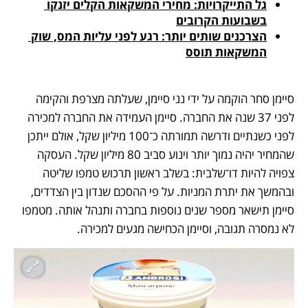
גל התייקרויות: מחירי המשקאות הקלים יזנקו 
בשבועות הקרובים
הצרכנים שותים יותר: רגע לפני עליות המס, שוק 
המשקאות תוסס
סיימן סחר הוקמה על ידי נני סיימן, שעלתה מצרפת והקימה 
לפני 37 שנה את החברה. סיימן העמידה את החברה למכירה 
לפני כשנתיים ודרשה תמורתה כ־100 מיליון שקל, אולם ייתכן 
שהמחיר יהיה נמוך יותר וינוע סביב 80 מיליון שקל. העסקה 
צפויה להיות דו־שלבית: בשלב ראשון תרכוש טמפו שליטה 
ובהמשך את יתרת המניות. על פי ההסכם שנדון בין הצדדים, 
סיימן תישאר מספר שנים נוספות בחברה ותנהל אותה. מטמפו 
לא נמסרה תגובה, וסיימן הכחישה מגעים למכירה.