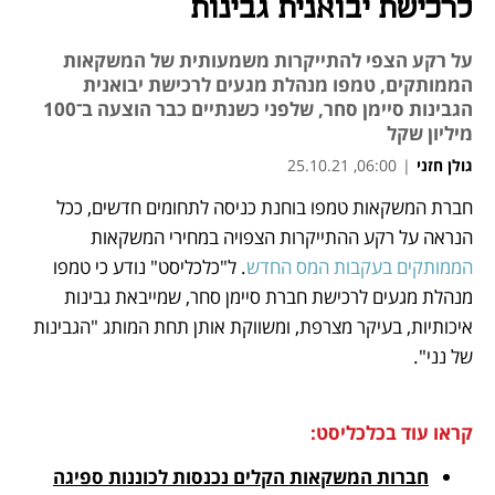
לרכישת יבואנית גבינות
על רקע הצפי להתייקרות משמעותית של המשקאות
הממותקים, טמפו מנהלת מגעים לרכישת יבואנית
הגבינות סיימן סחר, שלפני כשנתיים כבר הוצעה ב־100
מיליון שקל
גולן חזני
|
06:00, 25.10.21
מאמר קניות
מאמר קניות
מאמר קניות
מאמר קניות
חברת המשקאות טמפו בוחנת כניסה לתחומים חדשים, ככל 
הנראה על רקע ההתייקרות הצפויה במחירי המשקאות 
הממותקים בעקבות המס החדש
. ל"כלכליסט" נודע כי טמפו 
מנהלת מגעים לרכישת חברת סיימן סחר, שמייבאת גבינות 
איכותיות, בעיקר מצרפת, ומשווקת אותן תחת המותג "הגבינות 
של נני".  
קראו עוד בכלכליסט:
חברות המשקאות הקלים נכנסות לכוננות ספיגה