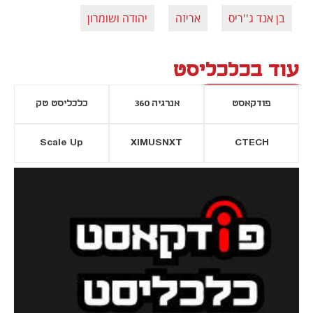
בן אנד ג''ריס
אריזה
יהודה ושומרון
עוד בכלכליסט
פודקאסט
אנרגיה 360
כלכליסט טק
Scale Up
XIMUSNXT
CTECH
יסייה חדשה
נפתח בכרטיסייה חדשה