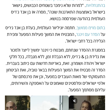
בהתנחלויות
. "למרות שלא נימכר בשטחים הכבושים, נישאר 
בישראל באמצעות התארגנות שונה", מסרה אז בן אנד ג'ריס 
העולמית בהודעה שפרסמה בנושא.
בתום מו״מ ממושך,
 חתמה יוניליוור העולמית, בעלת בן אנד ג׳ריס 
על 
הסדר עם זינגר
, המבטיח את המשך פעילות המפעל ומכירת 
הגלידה בכל רחבי ישראל. 
במסגרת ההסדר שנחתם, מובטח כי זינגר ימשיך לייצר ולמכור 
את גלידת בן & ג'ריס, ללא הגבלת זמן, ללא מגבלה, בכל חלקי 
ישראל ויהודה ושומרון. זאת, באריזות חדשות עם כיתוב בעברית. 
הסדר זה מבטיח את המשך הפעילות בבאר טוביה, ואת הביטחון 
התעסוקתי של מאות העובדים במפעל, וכן את פרנסתם של 
אלפי ישראלים ופלסטינים שאמונים על האספקה והשירותים, 
עליהם מסתמך המפעל. 