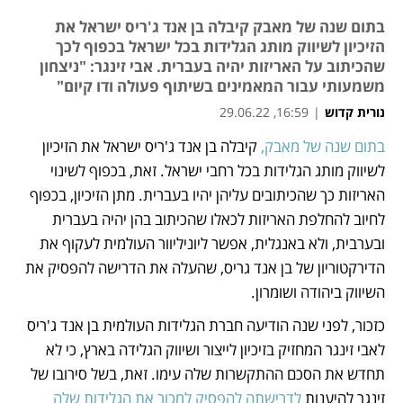
בתום שנה של מאבק קיבלה בן אנד ג'ריס ישראל את
הזיכיון לשיווק מותג הגלידות בכל ישראל בכפוף לכך
שהכיתוב על האריזות יהיה בעברית. אבי זינגר: "ניצחון
משמעותי עבור המאמינים בשיתוף פעולה ודו קיום"
נורית קדוש
|
16:59, 29.06.22
מאמר קניות
מאמר קניות
מאמר קניות
בתום שנה של מאבק,
 קיבלה בן אנד ג'ריס ישראל את הזיכיון 
נפתח בכרטיסייה חדשה
נפתח בכרטיסייה חדשה
לשיווק מותג הגלידות בכל רחבי ישראל. זאת, בכפוף לשינוי 
האריזות כך שהכיתובים עליהן יהיו בעברית. מתן הזיכיון, בכפוף 
לחיוב להחלפת האריזות לכאלו שהכיתוב בהן יהיה בעברית 
ובערבית, ולא באנגלית, אפשר ליוניליוור העולמית לעקוף את 
הדירקטוריון של בן אנד גריס, שהעלה את הדרישה להפסיק את 
השיווק ביהודה ושומרון. 
כזכור, לפני שנה הודיעה חברת הגלידות העולמית בן אנד ג'ריס 
לאבי זינגר המחזיק בזיכיון לייצור ושיווק הגלידה בארץ, כי לא 
תחדש את הסכם ההתקשרות שלה עימו. זאת, בשל סירובו של 
זינגר להיענות 
לדרישתה להפסיק למכור את הגלידות שלה 