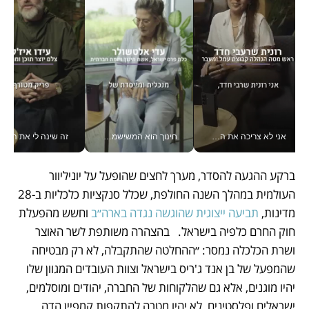
אני לא צריכה את המשרד: רונית שרעבי-חדד מנהלת ארגון של 30000 עובדים מכל מקום_v
חינוך הוא המשישמה של החיים שלי - V
זה שינה לי את החיים: 
ברקע ההגעה להסדר, מערך לחצים שהופעל על יוניליוור 
העולמית במהלך השנה החולפת, שכלל סנקציות כלכליות ב-28 
מדינות, 
תביעה ייצוגית שהוגשה נגדה בארה״ב
 וחשש מהפעלת 
חוק החרם כלפיה בישראל.   בהצהרה משותפת לשר האוצר 
ושרת הכלכלה נמסר: ״ההחלטה שהתקבלה, לא רק מבטיחה 
שהמפעל של בן אנד ג'ריס בישראל וצוות העובדים המגוון שלו 
יהיו מוגנים, אלא גם שהלקוחות של החברה, יהודים ומוסלמים, 
ישראלים ופלסטינים, לא יהיו מטרה להתקפות קמפיין הדה 