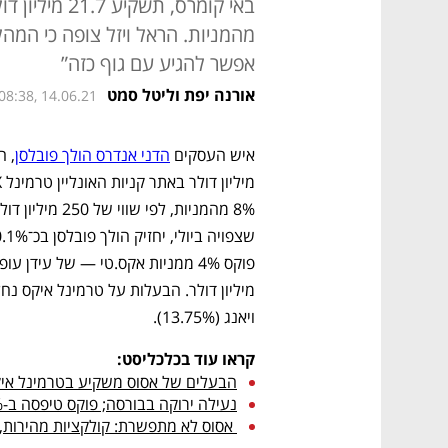
מהמניות. הראל ויזל צופה כי המהל
אפשר להגיע עם גוף כזה”
אורנה יפת וליטל סמט
08:38, 14.06.21
איש העסקים 
הדני אנדרס הולך פובלסן
ויאנג (13.75%).
קראו עוד בכלכליסט:
הבעלים של אסוס משקיע בטרמינל איקס
נעילה ירוקה בבורסה; פוקס טיפסה ב-5.4%, מנורה מבטחים ב-5.1% 
 אסוס לא מתפשרת: קולקציות מהירות, בלי חנויות 