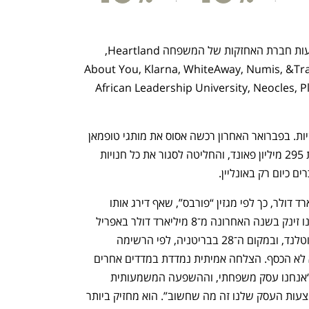
את ההשקעה בפוקס יעשה פבלסן באמצעות חברת האחזקות של המשפחה Heartland, 
About You, Klarna, WhiteAway, Numis, &Tradition,  
 בסטארט־אפים כמו African Leadership University, Neocles, Plandisc 
נראה שפבלסן לא מאמין גדול בחנויות פיזיות. בפברואר האחרון רכשה אסוס את מותגי טופמאן 
וטופשופ מקבוצת ארקדיה הקורסת תמורת 295 מיליון פאונד, והחליטה לסגור את כל חנויות 
 כיום רק באונליין. 
שווי ההון של פובלסן עומד על 13.7 מיליארד דולר, כך לפי מגזין “פורבס”, שאף דירג אותו 
במקום ה־161 ברשימת המיליארדרים. הונו זינק בשנה האחרונה מ־8 מיליארד דולר באפריל 
2020. הוא דורג כאדם העשיר ביותר בסקוטלנד, ובמקום ה־28 בבריטניה, לפי הרשימה 
השנתית של “הסנדיי טיימס”. “העניין הוא לא הכסף. הצלחה אמיתית נמדדת במדדים אחרים 
לגמרי”, אמר בריאיון נדיר ל”פורס גאזט”. “אנחנו עסק משפחתי, וההשפעה המשמעותית 
וההתלהבות שאנחנו מצליחים לייצר באמצעות העסק שלנו זה מה שחשוב”. הוא מחזיק ביותר 