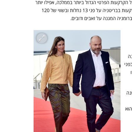
מ־1% מהקרקעות בסקוטלנד ונחשב לבעל הקרקעות הפרטי הגדול ביותר בממלכה, אפילו יותר 
מהמלכה. הוא מחזיק ב־930 אלף דונם קרקעות בבריטניה על פני 13 נחלות ובשווי של 120 
ברומניה המגנה על זאבים ודובים.
המפגש בין ויזל לבין פובלסן נערך לראשונה 
לפני מספר חודשים. צוות של פוקס הציג בפני 
פובלסן את פעילות הקבוצה,ו פובלסן מצדו 
"זה היום הכי מרגש במה שעשינו ב־30 שנה 
“הבעלים של אסוס, זולנדו ו־About you הוא 
קומרס הגדול בעולם והוא בחר 