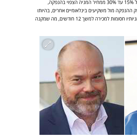
הולך פובלסן ירכוש את המניות בהנחה של 15% עד 30% ממחיר המניה הצפוי בהנפקה, 
בתקווה כי השקעתו תסייע בתמחור ובשיווק ההנפקה מול משקיעים בינלאומיים אחרים, בהיותו 
מוכר בעולם כמומחה באי קומרס. כמו כן מניותיו חסומות למכירה למשך 12 חודשים, מה שמקנה 