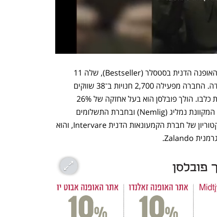
הולך פובלסן הוא הבעלים של קמעונאית האופנה הדנית בסטסלר (Bestseller), שלה 11 
מותגים, ובהם ג’ק אנד ג’ונס, אונלי וורו מודה. החברה מפעילה 2,700 חנויות ב־38 שווקים 
בעולם, ומוצריה נמכרים בכ־15 אלף חנויות כלבו. הולך פובלסן הוא בעל אחזקה של 26% 
באסוס, וכן יש לו אחזקות ברשת המצרכים המקוונת נמליג (Nemlig) ובחברת התשלומים 
קלרנה (Klarna). הוא משמש כיו”ר הדירקטוריון של חברת הקמעונאות הדנית Intervare, והוא 