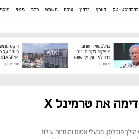
כלכליסט-טק
בארץ
נדל"ן
עולם
משפט
רכב
פנאי
מוסף
באלטשולר שחם
וויקס ממש
מפיקים לקחים: "זה
ביוקר על ר
כבר לא 'וואן מן' שואו
44
של גילעד"
אלמוג עזר
סופי שולמן
מיליון דולר
דני ענק יצעיד קדימה את טרמינל X
ולך פובלסן, מבעלי אסוס ומומחה עולמי