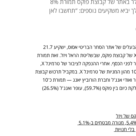
באי קומרס, תשקיע 21.7 מיליון דולר באתר של קבוצת פוקס תמורת 8%
ך יביא משקיעים נוספים: “תחשבו לאן
, הבעלים של אתר הסחר הבריטי אסוס, ישקיע 21.7 
מיליון דולר באתר קניות האונליין טרמינל X של קבוצת פוקס, שבשליטת הראל ויזל. זאת תמורת 
8% מהמניות, לפי שווי של 250 מיליון דולר לפני הכסף. אחרי ההנפקה לציבור של טרמינל X, 
שצפויה ביולי, יחזיק הולך פובלסן בכ־10.1% מהון המניות של טרמינל X. במקביל תרכוש קבוצת 
פוקס 4% ממניות אקס.טי — של עידן עופר ואודי אנג'ל וחברת הורוביץ יאנג — תמורת כ־10 
מיליון דולר. הבעלות על טרמינל איקס נחלקת כיום בין פוקס (59.7%), עופר ואנג'ל (26.5%) 
 של ויזל