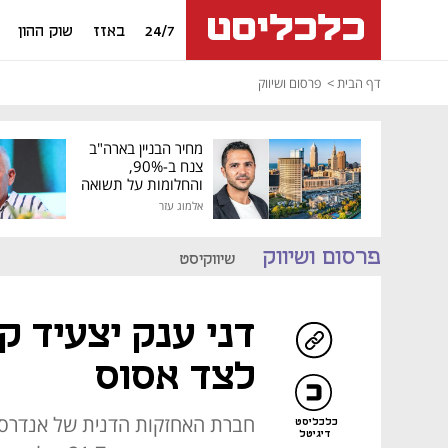
24/7
באזז
שוק ההון
דף הבית
פרסום ושיווק
מחיר הבניין בארה"ב
צנח ב-90%,
והחלומות על תשואה
גבוהה התנפצו
אלמוג עזר
פרסום ושיווק
שיווקיסט
לצד אסוס
חברת האחזקות הדנית של אנדרס ה
כלכליסט
דיגיטל