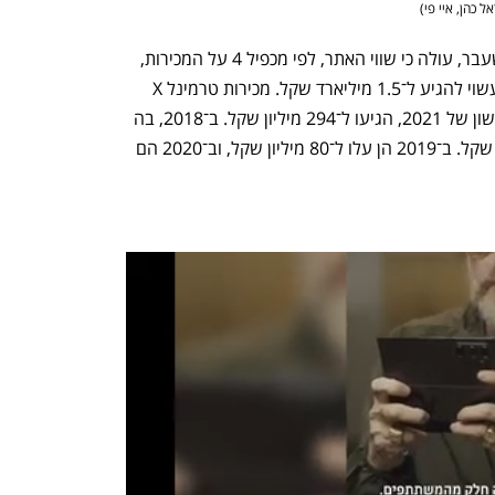
ל כהן, איי פי
)
ממצגת שפרסמה טרמינל איקס בשבוע שעבר, עולה כי שווי האתר, לפי מכפיל 4 על המכירות, 
עומד על כ־1.2 מיליארד שקל, ובהנפקה עשוי להגיע ל־1.5 מיליארד שקל. מכירות טרמינל X 
ב־12 החודשים האחרונים, כולל רבעון ראשון של 2021, הגיעו ל־294 מיליון שקל. ב־2018, בה 
הושק האתר, עמדו מכירותיו על 30 מיליון שקל. ב־2019 הן עלו ל־80 מיליון שקל, וב־2020 הם 