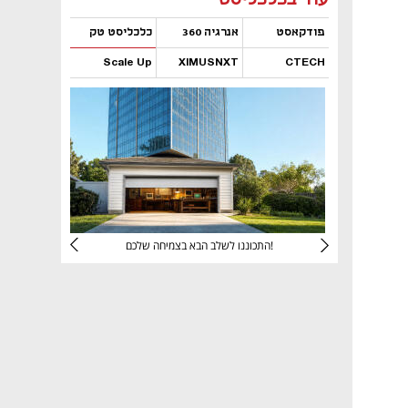
פודקאסט
אנרגיה 360
כלכליסט טק
Scale Up
XIMUSNXT
CTECH
נפתח בכרטיסייה חדשה
נפתח בכרטיסייה חדשה
נפתח בכרטיסייה חדשה
נפתח בכרטיסייה חדשה
יניהם
התכוננו לשלב הבא בצמיחה שלכם!