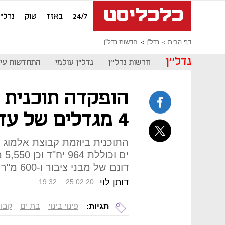
24/7
באזז
שוק
נדל"ן
דף הבית
נדל''ן
חדשות נדל''ן
נדל''ן
חדשות נדל''ן
נדל"ן עולמי
התחדשות עיר
הופקדה תוכנית פי
4 מגדלים של עד 37 קומות
התוכנית ביוזמת קבוצת אלמוג
דונם של מבני ציבור ו-600 מ"ר עבור שטחים פתוחים
דותן לוי
19:32
25.02.20
פינוי בינוי
בת ים
קבוצ
תגיות: