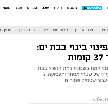
משפט
נדל''ן
עולם
ספורט
פנאי
מוסף
ונית
זירת הנדל"ן
קירות מתקלפים
מרכז הנדלן
מגזין נדל"ן
נוי בינוי בבת ים:
 ממוקמת בשכונת רמת הנשיא בבת
ים וכוללת 964 יח"ד וכן 5,550 מ"ר של שטחי מסחר ותעסוקה, 5
ת אלמוג