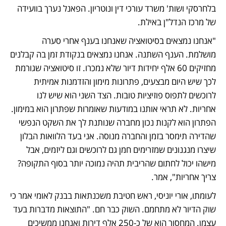
בלחרסקי ושות' משרד עורכי דין ונוטריון. הפאנל נערך בוועידה 
של מרכז הנדל"ן באילת.
"אנחנו נמצאים בסיטואציה שאנחנו בענף אחרי סערה 
מושלמת. הענף השתנה. אנחנו נמצאים בנקודת זמן בה קבלנים 
מחזיקים 60 אלף יחידות דיור שלא נמכרו. זו סיטואציה שגורמת 
לכך שיש היום מבצעים, פתרונות מימון והזדמנות אמיתית 
לרוכשים לתפוס פוזיציות טובות. הצד השני הוא שיש לנו 
אחריות. לא תראי אותנו במודעות שאומרות שפתרון הוא במימון. 
הפתרון הוא לקנות נכון מחברה שנותנת לך את השקט הנפשי 
שהדירה תימסר בזמן והחברה מנוסה. אני בעד הלוואות הבלון 
שיצרו מנגנונים שמזרימים חמן גם לרוכשים וגם ליזמים, אבל 
מישהו יכול לחתום שהריבית תהיה נמוכה יותר בסוף התקופה? 
צריך אחריות", אמר. 
לעומתו, אורי יוניסי, ראש חטיבת משכנתאות בבנק לאומי אמר כי 
שוק הדיור לא מתחמם. השוק כבר חם. "התוצאות מדברות בעד 
עצמן. המחסור הוא של כ-250 אלף דירות ואנחנו ממשיכים 