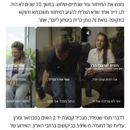
פוגש את המיחזור עוד שנתיים-שלוש. במשך 10 שנים לא היה 
לנו דייר אחד שלא הצליח להגיע למיחזור משכנתא ודווקא 
בתקופה כזאת זה נותן כרית ביטחון ליזם", אמר. 
אני לא צריכה את המשרד: רונית שרעבי-חדד מנהלת ארגון של 30000 עובדים מכל מקום_v
בתור מנכל אני מקבל מאות החלטות ביום, וה- Galaxy Z Fold8 Ultra עוזר לי לחתוך אותן מהר יותר_v
חינוך הוא המש
לדברי תומי שנפלד, מנכ״ל קבוצת יד 2 רואים בפברואר ומרץ 
עליות של למעלה מ-59% בביקושים ברחבי הארץ. האירוע של 