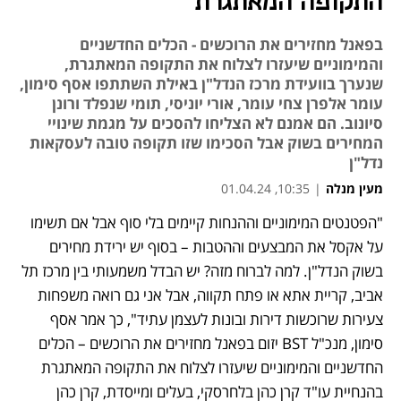
התקופה המאתגרת
בפאנל מחזירים את הרוכשים - הכלים החדשניים
והמימוניים שיעזרו לצלוח את התקופה המאתגרת,
שנערך בוועידת מרכז הנדל"ן באילת השתתפו אסף סימון,
עומר אלפרן צחי עומר, אורי יוניסי, תומי שנפלד ורונן
סיונוב. הם אמנם לא הצליחו להסכים על מגמת שינויי
המחירים בשוק אבל הסכימו שזו תקופה טובה לעסקאות
נדל"ן
מעין מנלה
|
10:35, 01.04.24
"הפטנטים המימוניים וההנחות קיימים בלי סוף אבל אם תשימו 
על אקסל את המבצעים וההטבות – בסוף יש ירידת מחירים 
בשוק הנדל"ן. למה לברוח מזה? יש הבדל משמעותי בין מרכז תל 
אביב, קריית אתא או פתח תקווה, אבל אני גם רואה משפחות 
צעירות שרוכשות דירות ובונות לעצמן עתיד", כך אמר אסף 
סימון, מנכ"ל BST יזום בפאנל מחזירים את הרוכשים – הכלים 
החדשניים והמימוניים שיעזרו לצלוח את התקופה המאתגרת 
בהנחיית עו"ד קרן כהן בלחרסקי, בעלים ומייסדת, קרן כהן 