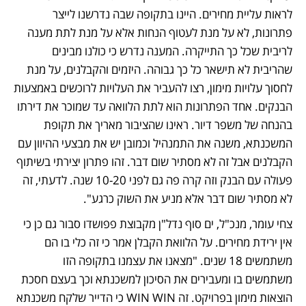
לראות עליית מחירים. היינו בתקופה שבה נדרשנו לייצר 
פתרונות, לא על מנת לעטוף הנחות אלא על מנת לתת מענה 
לריבית שכל כך התייקרה. המענה נדרש כי כולנו מבינים 
שהריבית לא תישאר כל כך גבוהה. היזמים והקבלנים, על מנת 
לחסוך עלויות מימון, רצו להעביר את העלויות לרוכשים באמצעות 
הבנקים. אחד הפתרונות הוא לתת הלוואה עד שמוכר את דירתו 
בהנחה של משפר דיור. ראינו שהציבור מאריך את תקופת 
המשכנתא, משנה את התמנהיל וכמובן יש את מבצעי ההיוון עם 
הקבלנים אבל זה לא מסתיר שום דבר. זהו פתרון יצירתי בשיתוף 
פעולה עם הבנק וזה קרה פה גם לפני 10-20 שנה. לדעתי, זה 
לא מסתיר שום דבר אלא מניע את השוק כרגע". 
צחי עומר, מנכ"ל, ים סוף נדל"ן מקבוצת פפושדו סבור גם כן כי 
אין ירידת מחירים. על הלוואת הקבלן אמר כי זה כלי בו הם 
משתמשים 18 שנים. "מצאנו את עצמנו בתקופה הזו 
משתמשים בו ומעבירים את הסיכון למשכנתא וכך בעצם חסכת 
הוצאות מימון בפרויקט. זה WIN WIN כי הדייר שלקח משכנתא 