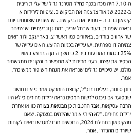
ה-7.10 היה מכה בכנף כחלק מטרנד גדול של עליית ריבית 
ב-2022 שמאוד צמצמה את הביקושים. ציפיות לירידות או 
קיפאון בריבית – מחזיר את הביקושים. יש איזורים שצומחים יותר 
וכאלה שפחות. בעוד שבתל אביב, רמת גן וגבעתיים יש צמיחה 
של אחוזים בודדים, באיזורים כמו ראשל"צ, באר יעקב ולוד רואים 
צמיחה דו ספרתית. יש עלייה בכמות ההיצע רואים עלייה של 
25% בכמות המודעות ביד 2 כי משך הזמן הממוצע באוויר 
הכפיל את עצמו. בעלי הדירות לא מתפשרים והקונים מתקשחים 
מולם. יש סיכויים גדולים שנראה את מגמת השיפור ממשיכה", 
אמר. 
רונן סיונוב, בעלים ומנכ"ל, קבוצת הומרקט אמר כי אינו חושב 
שבפועל אם ניכנס לרשות המסים נראה ירידת מחירים כי לא היו 
הרבה עסקאות, אבל ההטבות כן מבטאות בצורה כזו או אחרת 
ירידת מחירים. "לא הייתי אומר שהיזמים במצוקה. יצאנו 
מהקיפאון בתחילת 2024, הרוכשים חזרו למגרש ורואים לקוחות 
שיורדים מהגדר", אמר. 