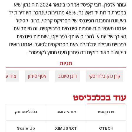
עומר אלפרן, רובי קפיטל אמר כי בינואר 2024 היה נתון שיא 
במכירת דירות יד ראשונה. 48% מהדירות שנמכרו היו דירות יד 
ראשונה והמבנה הפיננסי של הפרויקט קריטי. ברובי קפיטל 
אנחנו מאמינים בשותפות פיננסית בפרויקטים. זה מייתר את 
הצורך של יזם או להכניס שותף לפרויקט. שותפות פיננסית 
לפרוייט מובילה יכולת להוצאת הפרויקטים לפועל. אנחנו רואים 
ביקושים מאוד חזקים וזה פתרון מעט מחוץ לקופסה". 
תגיות
קרן כהן בלחרסקי
רונן סיונוב
אסף סימון
צחי עומר
עוד בכלכליסט
פודקאסט
אנרגיה 360
כלכליסט טק
Scale Up
XIMUSNXT
CTECH