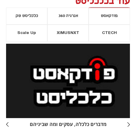
עוד בכלכליסט
פודקאסט
אנרגיה 360
כלכליסט טק
Scale Up
XIMUSNXT
CTECH
יסייה חדשה
נפתח בכרטיסייה חדשה
מדברים כלכלה, עסקים ומה שביניהם