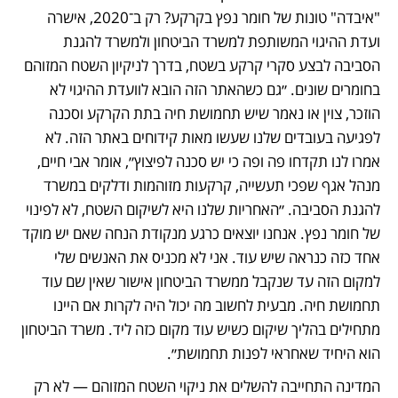
"איבדה" טונות של חומר נפץ בקרקע? רק ב־2020, אישרה 
ועדת ההיגוי המשותפת למשרד הביטחון ולמשרד להגנת 
הסביבה לבצע סקרי קרקע בשטח, בדרך לניקיון השטח המזוהם 
בחומרים שונים. ״גם כשהאתר הזה הובא לוועדת ההיגוי לא 
הוזכר, צוין או נאמר שיש תחמושת חיה בתת הקרקע וסכנה 
לפגיעה בעובדים שלנו שעשו מאות קידוחים באתר הזה. לא 
אמרו לנו תקדחו פה ופה כי יש סכנה לפיצוץ״, אומר אבי חיים, 
מנהל אגף שפכי תעשייה, קרקעות מזוהמות ודלקים במשרד 
להגנת הסביבה. ״האחריות שלנו היא לשיקום השטח, לא לפינוי 
של חומר נפץ. אנחנו יוצאים כרגע מנקודת הנחה שאם יש מוקד 
אחד כזה כנראה שיש עוד. אני לא מכניס את האנשים שלי 
למקום הזה עד שנקבל ממשרד הביטחון אישור שאין שם עוד 
תחמושת חיה. מבעית לחשוב מה יכול היה לקרות אם היינו 
מתחילים בהליך שיקום כשיש עוד מקום כזה ליד. משרד הביטחון 
הוא היחיד שאחראי לפנות תחמושת״.
המדינה התחייבה להשלים את ניקוי השטח המזוהם — לא רק 