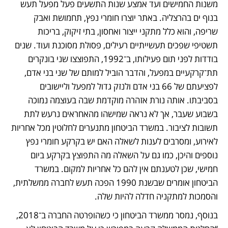
משנות החמישים ועד אמצע שנות התשעים פעל מפעל תעש 
בנוף ים בהרצליה. באתר יוצרו חומרי נפץ, תחמושת ואבק 
שריפה, והוא כלל מתקני ייצור ואחסון, בתי זיקוק, בריכות 
תשטיפי שפכים תעשייתיים רעילים, פסולת מסוכנת ועוד. שנים 
בודדות לפני תום פעילותו, ב־1992, התפוצצו שני בונקרים 
תת־קרקעיים במפעל, והדבר הוביל למותם של שני בני אדם, 
לפציעתם של 66 בני אדם ולנזק גדול למפעל וליישובים 
בסביבתו. אותה נורת אזהרה מוקדמת שבה בעוצמה נמוכה 
בשבוע שעבר, אך לא נראה שמישהו מהאחראים נרעש לתת 
תשובות לציבור. במשרד הביטחון מתנערים לחלוטין מכל אחריות 
לאירוע, ומסרבים לענות לשאלה האם יש בקרקע חומרי נפץ 
נוספים והיכן, כמו גם על השאלה מה התפוצץ בקרקע ביום 
חמישי, שכן לטענתם אין להם כל אחריות למקום. במשרד 
הביטחון אומרים שבשנת 1990 הפכה תעש לחברה ממשלתית, 
והסמכות למתקניה חדלה להיות שלה. 
בנוסף, נמסר ממשרד הביטחון כי כשהופרטה החברה ב־2018, 