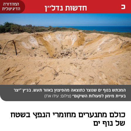
המהדורה
חדשות נדל''ן
הדיגיטלית
המכתש בנוף ים שנוצר כתוצאה מהפיצוץ באזור תעש. בג״ץ “יצר
בעיית מימון לפעולות השיקום״
(צילום: עידו ארז)
כולם מתנערים מחומרי הנפץ בשטח
של נוף ים