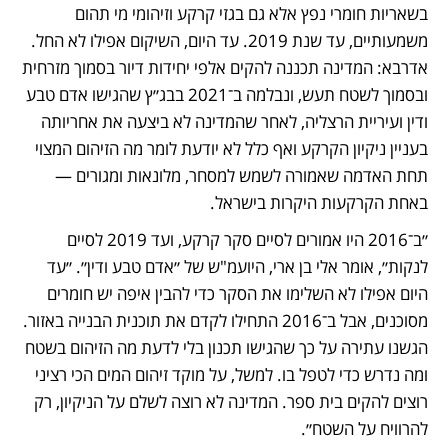
בשאריות חומרי נפץ אלא גם בגזי קרקע וזיהומי מי תהום 
משמעותיים, עד שנת 2019. עד היום, השיקום אפילו לא החל. 
אדרבא: המדינה תכננה להקים אלפי יחידות דיור בסמוך מזרחית 
ובסמוך לשטח תעש, ונבלמה ב־2021 בבג״ץ שהגישו אדם טבע 
ודין ועיריית הרצליה, לאחר שהמדינה לא ביצעה את אחריותה 
בעניין ניקיון הקרקע ואף כלל לא יודעת לומר מה הזיהום המצוי 
תחת האדמה שאמורה לשמש למסחר, מלונאות ומגורים — 
באחת הקרקעות היקרות בישראל.
״ב־2016 היו אמורים לסיים סקר קרקע, ועד 2019 לסיים 
לנקות״, אומר אלי בן ארי, היועמ"ש של ״אדם טבע ודין״. ״עד 
היום אפילו לא השלימו את הסקר כדי להבין איפה יש חומרים 
מסוכנים, אבל ב־2016 התחילו לקדם את תוכנית הבנייה באזור. 
הגשנו עתירה על כך שהגישו תכנון בלי לדעת מה הזיהום בשטח 
ומה נדרש כדי לטפל בו. למשל, על מוקד זיהום המים הכי רציני 
רוצים להקים בית ספר. המדינה לא רוצה לשלם על הניקיון, רק 
להרוויח על השטח״.