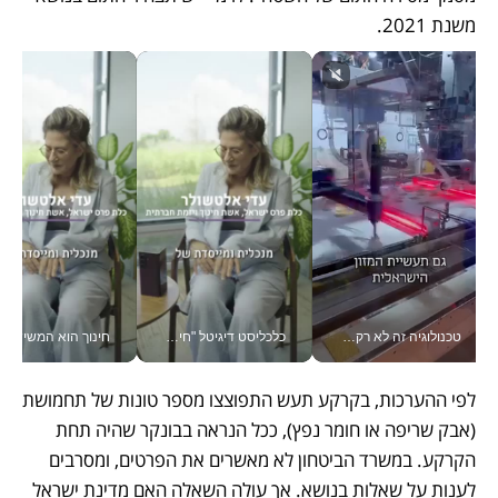
משנת 2021.
טכנולוגיה זה לא רק בהייטק: גם תעשיית המזון הישראלית מאמצת כלי AI, אוטומציה וניתוח דאטה בזמן אמת
כלכליסט דיגיטל "חינוך הוא המשימה של החיים שלי"_v
חינוך הוא המש
לפי ההערכות, בקרקע תעש התפוצצו מספר טונות של תחמושת 
(אבק שריפה או חומר נפץ), ככל הנראה בבונקר שהיה תחת 
הקרקע. במשרד הביטחון לא מאשרים את הפרטים, ומסרבים 
לענות על שאלות בנושא. אך עולה השאלה האם מדינת ישראל 