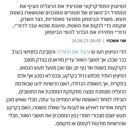
הפיצוץ התת־קרקעי שהרעיד את הרצליה הציף את
המחדל רב־השנים של חומרים מסוכנים שהושארו בשטח
תעש. משרד הביטחון מתנער מאחריות, נצר השרון,
שקמה כדי לנקות את השטח, טוענת שהוא עבר לרמ"י,
ורמ״י מחזירה את הכדור לגופי הביטחון
שני אשכנזי
|
06:00, 26.06.23
הדי הפיצוץ העז ש
הרעיד את הרצליה 
והסביבה בחמישי בערב 
נפתח בכרטיסייה חדשה
כבר שככו, אך תושבי האזור עדיין מודאגים בצדק ממצב 
הקרקעות בשטח של נוף ים, שם שכן מפעל תעש הנטוש. 
הפיצוץ הותיר מכתש גדול בקרקע, ובנס לא נפגע אף אדם 
בתקרית. אך השאלה הגדולה, האם הרשויות ידעו שבאדמת 
הרצליה מוטמנת פצצה מתקתקת המסכנת את התושבים, 
הובילה למחול האשמות שלא הסתיים עד עתה, מבלי שאיש מוכן 
לקחת אחריות לאירוע או לענות על שאלה פשוטה; האם בקרקע 
תעש ישנם מצבורי חומרי נפץ המסכנים את תושבי האזור, מבלי 
שהרשויות מודעות לקיומם או מיקומם.