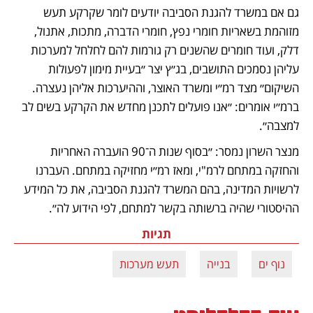
גם אם במשרד להגנת הסביבה יודעים לומר שקרקע תעש 
מזוהמת בשאריות חומרי נפץ, חומרי הדברה, מתכות, אתנול, 
דלק, ועוד חומרים שהשנים רק גורמות להם לחלחל למערכות 
עליהן נסמכים התושבים, בג״ץ יצר ״בעיית מימון לפעולות 
השיקום״ מצד רמ״י ומשרד האוצר, וההיערכות אליהן נעצרה. 
ברמ״י אומרים: ״אנו פועלים לתכנן מחדש את הקרקע בשים לב 
למצבה״.
מנצר השרון נמסר: ״בסוף שנות ה־90 הועברה האחריות 
והחזקה במתחם לרמ"י, ומאז רמ״י מחזיקה במתחם. העברנו 
לרשויות המדינה, בהם המשרד להגנת הסביבה, את כל המידע 
ההיסטורי שהיה ברשותה בקשר למתחם, לפי הידוע לה״.
תגיות
נוף ים
בנייה
תעש מערכות