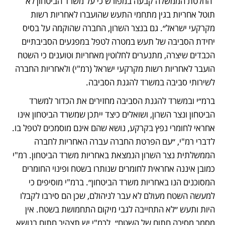
“החלטת הממשלה קבעה במפורש כי על משרד הביטחון לא 
תוטל אחריות בגין מתחמי התעש שהועברו לאחריות רשות 
מקרקעי ישראל״. גם בנצר השרון, החברה שהוקמה על בסיס 
יחידת הסביבה של תעש במטרה לטפל במפגעים הסביבתיים 
הכבדים שיצרה, מתנערים לחלוטין מאחריות וטוענים כי השטח 
הועבר לאחריות רשות מקרקעי ישראל (רמ"י) ולאחריות החברה 
לשירותי סביבה במשרד להגנת הסביבה.
ברמ״י ובמשרד להגנת הסביבה מחזירים את הכדור למשרד 
הביטחון ונצר השרון, ושואלים כיצד ייתכן שמשרד הביטחון אינו 
אחראי לחומרי נפץ בקרקע, נושא שהם אינם מוסמכים לטפל בו. 
לדברי רמ"י, ״עם הפרטת החברה עברה האחריות לחברה 
הממשלתית נצר השרון הנמצאת באחריות משרד הביטחון. רמ"י 
כמובן איננה אחראית לחומרים שנותרו בשטח ופינוי החומרים 
המסוכנים הנו באחריות משרד הביטחון״. ברמ"י מוסיפים כי 
למעשה השטח מעולם לא עבר לניהולם, שכן הם סירבו לקבלו 
היות ותעש ״לא התחייבה לגבי מיקום התחמושת בשטח. אין 
מסמך מסירה חתום של השטח״. לרמ"י יש תצהיר חתום בנושא 