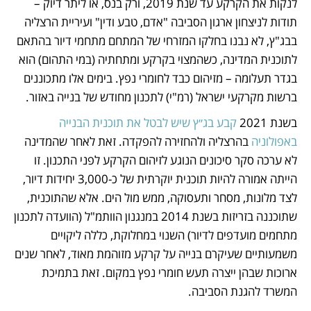
לנקות את הקרקע עד שנת 2019, ורק בנס, או ליתר דיוק – 
תודות לניצחון ארגון הסביבה "אדם, טבע ודין" ועיריית הרצליה 
בבג"ץ, לא נבנו בחלקו המזרחי של המתחם מתחמי דיור בהתאם 
לתוכנית המדינה, כשהמצוי בקרקע ומתחתיה (במי התהום) הוא 
בגדר תעלומה – מזיהום כבד לחומרי נפץ. בימים אלו מתכוננים 
ברשות מקרקעי ישראל (רמ"י) לתכנון מחודש של בנייה באזור.  
בשנת 2021 
קבע בג״ץ שיש לבטל את תוכנית הבנייה 
באפולוניה
 בהרצליה ולהחזירה להפקדה. זאת לאחר שהמדינה 
לא ערכה סקר סיכונים הנוגע לזיהום הקרקע לפני התכנון. זו 
הייתה אמורה להיות תוכנית יוקרתית של כ-3,000 יחידות דיור, 
לצד מלונות, מסחר ותעסוקה, ממש מול הים. אלא שהתוכנית, 
שתוכננה בזריזות בשנת 2014 במנגנון הוותמ"ל (הוועדה לתכנון 
מתחמים מועדפים לדיור) השנוי במחלוקת, כללה ליקויים 
משמעותיים שעיקרם בנייה על קרקע מזוהמת מאוד, לאחר שנים 
ארוכות שבהן ייצרה תעש חומרי נפץ במקום. זאת בתמיכת 
המשרד להגנת הסביבה.   