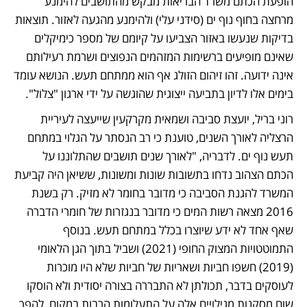
הופעת הכתם משרד הבריאות מבקש מהתושבים להימנע 
מרחצה בחוף נוף ים (סידני עלי) ולהימנע מהגעה לאזור. תוצאות 
בדיקות שנעשו באזור הצביעו על קיומם של מספר כימיקלים 
שאינם מופיעים ברשימות המזהמים הנפוצים ושרמת רעילותם 
אינה ידועה. זהו זיהום הזולג אף הוא ממתחם תעש. הנושא עומד 
בימים אלו לדיון בתביעה ייצוגית שהוגשה על ידי ארגון "צלול". 
רוני בריל, יועצת סביבה ושמאית מקרקעין שייעצה לעיריית 
הרצליה לאורך השנים, טוענת כי רב הנסתר על הגלוי במתחם 
תעש נוף ים. לדבריה, "לאורך שנים תושבים שהתלוננו על 
הכתם הצהוב נדחו בתשובות שונות ומשונות, ששיאן היה קביעת 
המשרד להגנת הסביבה כי מדובר בחומר לא מזיק. רק בשנת 
2016 מצאה רשות המים כי מדובר בנגזרות של חומרי הדברה 
שאף אחד לא ידע שיוצרו בכלל במתחם תעש. בנוסף 
התמוטטויות המצוק החופי (2021) ושביל בתוך הגן הלאומי 
(2019) חשפו חביות ושאריות של חביות שלא היו מוכרות 
לעוסקים בדבר, תכולתן לא התבררה בצורה יסודית ולא הוסקו 
שום מסקנות מגילויים אלה על התעלומות הרבות במקום, להפך. 