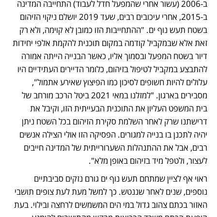
ב-2006 (עשור אחרי שהמפעל חדל לעבוד) התחייבה המדינה 
ב-2015, אחרי עיכובים רבים, שעד 2019 יושלם ניקוי הזיהום 
בשטח תעש נוף ים. "ההתחייבות הזו כמובן לא קוימה, ולא רק 
זאת אלא שבמקביל קודמה במקום תוכנית להקמת אלפי יחידות 
דיור בשטח המפעל ובסמוך אליו, כאשר הבנייה הייתה אמורה 
להתבצע במקביל לטיפול בזיהום, כלומר הדיירים העתידיים היו 
עלולים להיות חשופים לסיכון כמו הפיצוץ שאירע אתמול", 
מסבירים בארגון. "למזלנו במאי 2021 ביטל הרכב מורחב של 
בית המשפט העליון את התוכנית הבעייתית הזו, וקיבל את 
דרישתנו שרק לאחר השלמת סקירת הזיהום בכל השטח ניתן 
יהיה לתכנן בו בנייה למגורים. הפסיקה הזו אולי הצילה אנשים 
רבים, אבל את ההתנהלות השערורייתית של המדינה חייבים 
לעצור, ולטפל מיד בזיהום באופן מלא".
ראוי אף לציין שמתחם תעש נוף ים גורם נזקים סביבתיים 
נוספים, שנים לאחר שננטש. כך למשל מעת לעת צופים תושבי 
האזור בכתם צהוב גדול במי הים המשמשים לרחצה ובילוי. בעת 