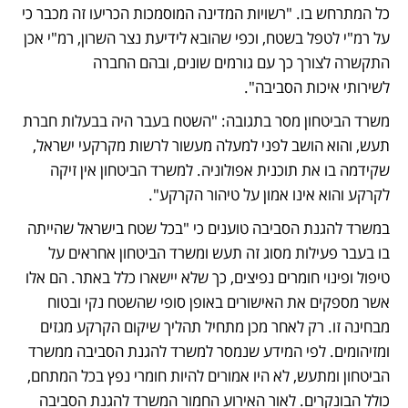
כל המתרחש בו. "רשויות המדינה המוסמכות הכריעו זה מכבר כי 
על רמ"י לטפל בשטח, וכפי שהובא לידיעת נצר השרון, רמ"י אכן 
התקשרה לצורך כך עם גורמים שונים, ובהם החברה 
לשירותי איכות הסביבה".
משרד הביטחון מסר בתגובה: "השטח בעבר היה בבעלות חברת 
תעש, והוא הושב לפני למעלה מעשור לרשות מקרקעי ישראל, 
שקידמה בו את תוכנית אפולוניה. למשרד הביטחון אין זיקה 
לקרקע והוא אינו אמון על טיהור הקרקע".
במשרד להגנת הסביבה טוענים כי "בכל שטח בישראל שהייתה 
בו בעבר פעילות מסוג זה תעש ומשרד הביטחון אחראים על 
טיפול ופינוי חומרים נפיצים, כך שלא יישארו כלל באתר. הם אלו 
אשר מספקים את האישורים באופן סופי שהשטח נקי ובטוח 
מבחינה זו. רק לאחר מכן מתחיל תהליך שיקום הקרקע מגזים 
ומזיהומים. לפי המידע שנמסר למשרד להגנת הסביבה ממשרד 
הביטחון ומתעש, לא היו אמורים להיות חומרי נפץ בכל המתחם, 
כולל הבונקרים. לאור האירוע החמור המשרד להגנת הסביבה 