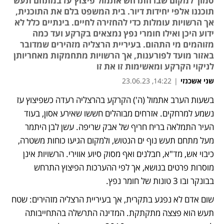
סמוך למקום שבו התרחש אתמול פיצוץ עז במתחם תעש
תוכננו אלפי יחידות דיור. בית המשפט בלם את התוכנית,
אך הרשויות עומלות כדי להחזירה לחיים. בינתיים כלל לא
ידוע היכן ואילו חומרי נפץ נמצאים בקרקע ועד כמה
מזוהמים מי התהום. בעיריית הרצליה מזהירים שמדובר
באזור מועד לפורענות, אך הרשויות מתחמקות מאחריותן
לניקוי הקרקע ומאשימות זו את זו
שני אשכנזי
|
14:22, 23.06.23
בשעות הערב אתמול (ה') הקרקע בהרצליה רעדה כשפיצוץ עז 
נפתח בכרטיסייה חדשה
נפתח בכרטיסייה חדשה
נשמע למרחקים. אזרחים מבוהלים חששו שאירע אסון, בעוד 
העיר התמלאה בריח חריף של אבק שריפה. עשן לבן היתמר 
מעל מתחם תעש נוף ים הנטוש, ולמקום הגיעו כוחות משטרה, 
כיבוי אש, מד"א, חבלנים ואף מסוק סיוע אווירי. הרשויות אינן 
מוסרות פרטים בנושא, אך לפי ההערכות הפיצוץ התרחש 
בבונקר ובו 3 טונות של חומר נפץ.
שום אדם לא נפגע בתקרית, אך בעיריית הרצליה מזהירים: שטח 
תעש הוא פצצה מתקתקת. המדינה התרשלה בהתחייבותה 