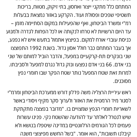
המתחם כלל מתקני ייצור ואחסון, בתי זיקוק, מטווח, בריכות 
תשטיפי שפכים ופסולת ועוד. הקרקע באזור נמצאת בבעלות 
רמ"י ומשרד הביטחון, ואף שהפעילות במקום הסתיימה מזמן – 
עד היום הרשויות לא טרחו לנקותה או לכל הפחות לגדרה ולמנוע 
כניסת עוברי אורח למקום. בפיצוץ אתמול בתעש איש לא נפגע, 
אך בעבר המתחם כבר חולל אסון גדול. בשנת 1992 התפוצצו 
שני בונקרים תת-קרקעיים במפעל, והדבר הוביל למותם של שני 
בני אדם. 66 בני אדם נפצעו ונזק גדול נגרם למפעל ולסביבתו. 
למרות זאת שטח המפעל נותר שטח הפקר שבו חומרי נפץ 
מסוכנים.
ראש עיריית הרצליה משה פדלון דורש ממערכת הביטחון ומרמ"י 
לסגור מיד הרמטית את האזור ולערוך סקר מקיף ויסודי באשר 
לשאריות חומרי הנפץ שמצויים בו. "מדובר בפצצה מתקתקת 
שיש לנטרל לאלתר עד להודעה שהשטח נקי. פנינו עשרות 
פעמים לכל הגורמים הרלוונטיים במדינה שיטפלו בנושא ולא 
קיבלנו תשובות", הוא אומר. "בשל החשש מפיצוצי משנה 