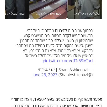
כלכליסט דיגיטל "חינוך הוא המשימה של החיים שלי"_v
טכנולוגיה זה לא רק בהייטק: גם תעשיית המזון הישראלית מאמצת כלי AI, אוטומציה וניתוח דאטה בזמן אמת
בתור מנכל אני מקבל מאות הח
בסמוך אמור היה להיבנות מתחם דיור יוקרתי. 
הרשויות דרשו לקדם בזריזות, בית המשפט קבע 
שהחיפזון מן השטן ושבלתי סביר שהמדינה תתכנן 
לשכן אנשים במקום מבלי לדעת תחילה מה מסתתר 
בקרקע. אז לא רק זיהום, אלא גם חומרי נפץ. לא 
להאמין שאלו צילומים מלב עיר גדולה בישראל 
pic.twitter.com/qTN59kCarI
— Shani Ashkenazi | שני אשכנזי 
June 23, 2023
(@ShaniAshkenazi) 
מפעל תעש נוף ים פעל בשנים 1950-1995, ויוצרו בו חומרי 
נפץ, תחמושת ואבק שריפה, וככל הנראה גם חומרי הדברה. 