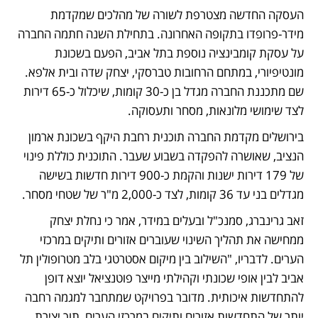
העסקה החדשה מצטרפת לשורה של מהלכים שמקדמת 
מידר-פרופדו בתקופה האחרונה. בתחילת השנה חתמה החברה 
על עסקת קומבינציה נוספת בתל אביב, הפעם בשכונת 
מונטיפיורי, במתחם הרחובות טברסקי, יצחק שדה ובית אלפא. 
שם מתכננת החברה מגדל בן כ-30 קומות, שיכלול כ-65 דירות 
לצד שימושי מלונאות, מסחר ותעסוקה.
בירושלים מקדמת החברה תוכנית רחבת היקף בשכונת ארמון 
הנציב, שאושרה להפקדה בשבוע שעבר. התוכנית כוללת פינוי 
של 179 דירות ישנות והקמת כ-900 דירות חדשות בשישה 
מגדלים בני עד 36 קומות, לצד כ-2,000 מ"ר של שטחי מסחר.
זאב גרינברג, סמנכ"ל ובעלים במידר, אמר כי נחלת יצחק 
ממחישה את תהליך השינוי שעוברים אזורים ותיקים במרכזי 
הערים. לדבריו, "השילוב בין מיקום אסטרטגי בלב מטרופולין תל 
אביב לבין אופי שכונתי וקהילתי מייצר פוטנציאל יוצא דופן 
להתחדשות איכותית. מדובר בפרויקט שמתחבר למגמה רחבה 
יותר של התחדשות אזורים ותיקים במרכזי הערים, תוך יצירת 