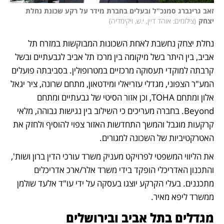
זאב גרינברג סמנכ"ל ובעלים בחברת מידר על רקע שכונת נחלת 
יצחק
(
צילומים: אוהד דיין, י.ש, ויקימדיה
)
נחלת יצחק נחשבת לאחת השכונות המבוקשות במזרח תל 
אביב, בין היתר בשל מיקומה בין מרכז תל אביב לגבעתיים ובשל 
קרבתה למוקדי תעסוקה מרכזיים במטרופולין. בסביבתה פועלים 
המע"ר הצפוני, מגדלי עזריאלי ומידטאון, מתחם שרונה, ציר יגאל 
אלון ומתחם TOHA, וכן אזור הסיטי של גבעתיים ומתחם 
Beyond. בחברה מעריכים כי השילוב בין נגישות גבוהה, מלאי 
קרקעות מוגבל והמשך התחדשות האזור צפוי להוסיף ולחזק את 
האטרקטיביות של השכונה למגורים.
את הליווי המשפטי לפרויקט מעניק משרד עורכי הדין ברון ושות', 
והתכנון האדריכלי הופקד בידי משרד אלר/ארכ אדריכלים 
מתכננים. בעלי הקרקע יוצגו בעסקה על ידי עו"ד אלעד שולמן 
ממשרד ליפא מאיר.
מגדלים בתל אביב ובירושלים