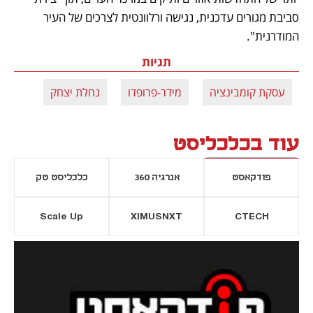
סביבת מגורים עדכנית, נגישה ורלוונטית לצרכים של העיר 
המודרנית".
תגיות
עסקת קומבינציה
מידר-פרופדו
נחלת יצחק
עוד בכלכליסט
פודקאסט
אנרגיה 360
כלכליסט טק
Scale Up
XIMUSNXT
CTECH
יסייה חדשה
נפתח בכרטיסייה חדשה