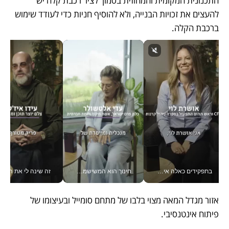
התכנונית המקומית והמחוזית בסמוך לציר רכבת קלה יש 
להעצים את זכויות הבנייה, ולא להוסיף חניות כדי לעודד שימוש 
ברכבת הקלה. 
בתפקידים כאלה אי אפשר לחכות: אושרת לוי מניעה השקעות ענק מהטלפון_v
חינוך הוא המשישמה של החיים שלי - V
זה שינה לי את החיים: 
אזור מגדל המאה מצוי בלבו של מתחם סומייל ובעיצומו של 
פיתוח אינטנסיבי.  