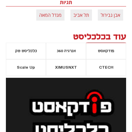
תגיות
אבן גבירול
תל אביב
מגדל המאה
עוד בכלכליסט
פודקאסט
אנרגיה 360
כלכליסט טק
Scale Up
XIMUSNXT
CTECH
יסייה חדשה
נפתח בכרטיסייה חדשה