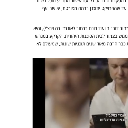
לאונרדו דה וינצ'י 13. בשלב זה מדובר רק בהפקדת התב"ע. רק עם אישור התב"ע תוכל רשות 
מקרקעי ישראל (רמ"י) לשווק את המגרש. עד שהפרויקט יתוכנן ברמה מפורטת, יאושר ואף 
התוכנית משתרעת על כ־3.4 דונם (2.4 ברחוב דובנוב ועוד דונם ברחוב לאונרדו דה וינצ'י), והיא 
ממוקמת בין הרחובות קפלן ושאול המלך, ממש בצמוד לבית הסוכנות היהודית. הקרקע במגרש 
הפנוי היא בבעלות רמ"י, ובמקום מקודמות כבר הרבה מאוד שנים תוכניות שונות, שמעולם לא 