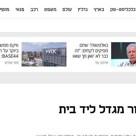
כלכליסט-טק
בארץ
נדל"ן
עולם
משפט
רכב
פנאי
מוסף
באלטשולר שחם
וויקס ממש
מפיקים לקחים: "זה
ביוקר על ר
כבר לא 'וואן מן' שואו
44
של גילעד"
אלמוג עזר
סופי שולמן
מיליון דולר
 מגדל ליד בית