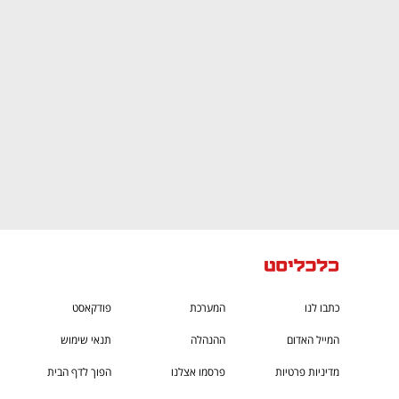
CTech – the
הבית של ההייטק הישראלי
כתבו לנו
המערכת
פודקאסט
המייל האדום
ההנהלה
תנאי שימוש
מדיניות פרטיות
פרסמו אצלנו
הפוך לדף הבית