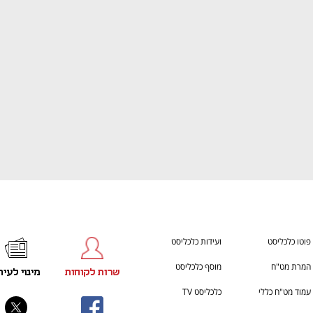
ענף במתח גבוה
מדברים כלכלה, עסקים ומה שב
פוטו כלכליסט
ועידות כלכליסט
המרת מט"ח
מוסף כלכליסט
שרות לקוחות
מינוי לעית
עמוד מט"ח כללי
כלכליסט TV