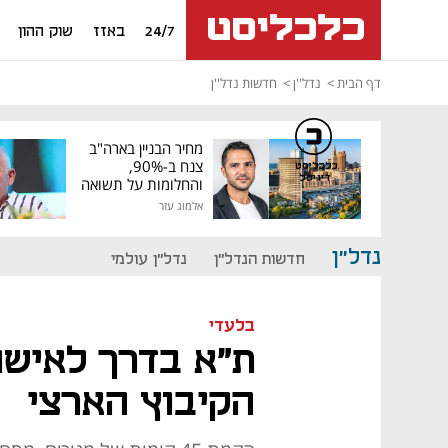
24/7
באזז
שוק ההון
דף הבית
נדל''ן
חדשות נדל''ן
מחיר הבניין בארה"ב
צנח ב-90%,
כלכליסט
דיגיטל
והחלומות על תשואה
גבוהה התנפצו
אלמוג עזר
נדל"ן
חדשות הנדל"ן
נדל"ן עולמי
בלעדי
ת"א בדרך לאישור
הקיבוץ הארצי