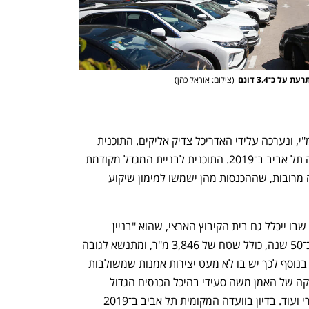
 כ־3.4 דונם
(
צילום: אוראל כהן
)
התוכנית שבה ידונו היום היא יוזמה של רמ"י, ונערכה עלידי האדריכל צדיק אליקים. התוכנית 
כבר נדונה בוועדה המקומית לתכנון ובנייה תל אביב ב־2019. התוכנית לבניית המגדל מקודמת 
בעקבות הסכם שמקנה לרמ"י זכויות בנייה מרובות, שההכנסות מהן ישמשו למימון שיקוע 
התוכנית מציעה כאמור יצירת מתחם אחד שבו ייכלל גם בית הקיבוץ הארצי, שהוא "בניין 
לשימור בהגבלות מחמירות". המבנה, בן כ־50 שנה, כולל שטח של 3,846 מ"ר, ומתנשא לגובה 
של שבע קומות מעל שלוש קומות מרתף. בנוסף לכך יש בו לא מעט יצירות אמנות שמשולבות 
בחללים המשותפים. כך, למשל, קיר קרמיקה של האמן משה סעידי בהיכל הכנסים הגדול 
שבמרתף, תבליט של אריאלה שפרוני הררי ועוד. בדיון בוועדה המקומית תל אביב ב־2019 