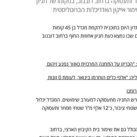
 מסחר ותעסוקה ברחוב דובנוב, במקומו של חניון
ור אייקון האדריכלות הברוטליסטית
הוועדה המחוזית לתכנון ובנייה תל אביב תדון היום בתוכנית להקמת מגדל בן 45 קומות 
לתעסוקה, מלונאות, מגורים ומסחר במקום שבו נמצא כעת חניון אחוזות החוף ברחוב דובנוב 
עתירה נגד השרה זנדברג ועיריית ת"א: "הכריזו על התחנה המרכזית כאזור נפגע זיהום 
חברות הקורקינטים בת"א טוענות לאפליה: "אלפי כלים הוחרמו בינואר, לעומת 0 זוגות 
ומנו
תוכנית הפרויקט כוללת שינוי ייעוד של מגרש החניה מתעסוקה למעורב שימושים. המגדל יכלול 
כ־12 אלף מ”ר שטחי מגורים, 1,500 מ”ר שטחי ציבור, כ־12 אלף מ”ר שטחי מסחר ותעסוקה 
התוכנית מציעה פיתוח של מתחם שלם, הכולל גם את שימור בית הקיבוץ הארצי, ברחוב 