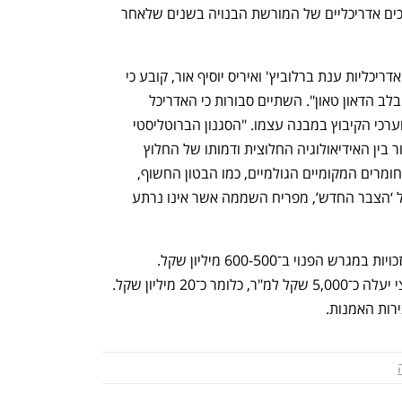
הודגש עניין השימור כניסיון ל"חשיפת ערכים אדריכליים של המורשת הבנויה בשנים שלאחר 
תיק התיעוד של המבנה, שנערך על ידי האדריכליות ענת ברלוביץ' ואיריס יוסיף אור, קובע כי 
המבנה שימש כ"חלון הראווה של הקיבוץ בלב הדאון טאון". השתיים סבורות כי האדריכל 
מסטצ'קין השכיל לשלב את האידאולוגיה וערכי הקיבוץ במבנה עצמו. "הסגנון הברוטליסטי 
אומץ על ידי הקיבוצים אשר ראו את החיבור בין האידיאולוגיה החלוצית ודמותו של החלוץ 
המחוספס, החסון והגולמי לבין השימוש בחומרים המקומיים הגולמיים, כמו הבטון החשוף, 
כמבטא את כוחו וחספוסו ואף את גסותו של ‘הצבר החדש’, מפריח השממה אשר אינו נרתע 
שמאי המקרקעין ארז כהן אומד את שווי הזכויות במגרש הפנוי ב־600-500 מיליון שקל. 
להערכתו, שיקום מבנה בית הקיבוץ הארצי יעלה כ־5,000 שקל למ"ר, כלומר כ־20 מיליון שקל. 
רות האמנות. 