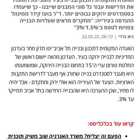
את הדרישות עבור כל סוגי המבנים שייבנו - כך שיעמדו
בסטנדרטים ירוקים גבוהים יותר. ד"ר בועז קידר ממינהל
ההנדסה בעירייה: "מחקרים מראים שעלויות הבנייה
צפויות לטפס ב־1.5%־3%"
גיא נרדי
|
06:10, 22.02.22
הוועדה המקומית לתכנון ובנייה תל אביב־יפו תדון מחר בעדכון 
נפתח בכרטיסייה חדשה
נפתח בכרטיסייה חדשה
נפתח בכרטיסייה חדשה
המדיניות לבנייה ירוקה בעיר. העדכון מהווה יישום ראשון של 
החלטת פורום ערי ה־15 בתחום הבנייה הירוקה, שמשמעותו 
היא מעבר לסטנדרט בנייה שחורג אף מעבר לדרישת התקנות 
הארציות. הצעד של העירייה הוא אולי ירוק ומתקדם - אבל יהיה 
לו מחיר, שכן ההערכה היא שהבנייה החדשה בתל אביב תתייקר 
עד 3%. 
קראו עוד בכלכליסט:
הפעם זה יצליח? משרד האנרגיה שוב משיק תוכנית 