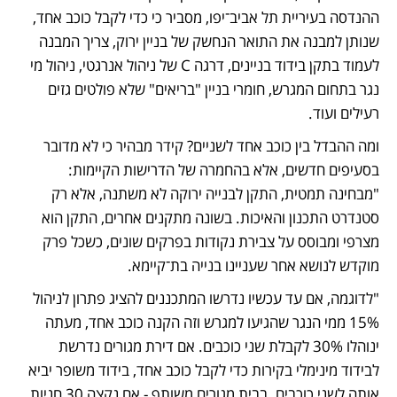
ההנדסה בעיריית תל אביב־יפו, מסביר כי כדי לקבל כוכב אחד, 
שנותן למבנה את התואר הנחשק של בניין ירוק, צריך המבנה 
לעמוד בתקן בידוד בניינים, דרגה C של ניהול אנרגטי, ניהול מי 
נגר בתחום המגרש, חומרי בניין "בריאים" שלא פולטים גזים 
רעילים ועוד.
ומה ההבדל בין כוכב אחד לשניים? קידר מבהיר כי לא מדובר 
בסעיפים חדשים, אלא בהחמרה של הדרישות הקיימות: 
"מבחינה תמטית, התקן לבנייה ירוקה לא משתנה, אלא רק 
סטנדרט התכנון והאיכות. בשונה מתקנים אחרים, התקן הוא 
מצרפי ומבוסס על צבירת נקודות בפרקים שונים, כשכל פרק 
מוקדש לנושא אחר שעניינו בנייה בת־קיימא.
"לדוגמה, אם עד עכשיו נדרשו המתכננים להציג פתרון לניהול 
15% ממי הנגר שהגיעו למגרש וזה הקנה כוכב אחד, מעתה 
ינוהלו 30% לקבלת שני כוכבים. אם דירת מגורים נדרשת 
לבידוד מינימלי בקירות כדי לקבל כוכב אחד, בידוד משופר יביא 
אותה לשני כוכבים. בבית מגורים משותף - אם נקצה 30 חניות 