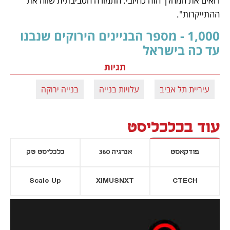
רואים את המהלך הזה כחיובי. התמורה הסביבתית שווה את 
ההתייקרות".
1,000 - מספר הבניינים הירוקים שנבנו 
עד כה בישראל
תגיות
עיריית תל אביב
עלויות בנייה
בנייה ירוקה
עוד בכלכליסט
פודקאסט
אנרגיה 360
כלכליסט טק
Scale Up
XIMUSNXT
CTECH
יסייה חדשה
נפתח בכרטיסייה חדשה