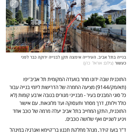
בנייה בתל אביב. העירייה אימצה תקן לבנייה ירוקה כבר לפני 
כעשור
(
צילום: אוראל  כהן
)
התוכנית שבה ידונו מחר בוועדה המקומית תל אביב־יפו 
(תא/מק/9144) מציעה החמרה של הדרישות ליזמי בנייה עבור 
כל סוגי המבנים בעיר - מבנייני מגורים בגובה ארבע קומות (לא 
כולל וילות), דרך מסחר ותעסוקה ועד מלונאות. עם אישור 
התוכנית, התקן המחייב בתל אביב יעלה מרמה של כוכב אחד 
ויגיע לשניים ואף שלושה כוכבים.
ד"ר בועז קידר, מנהל מחלקת תכנון בר־קיימא ואנרגיה במינהל 