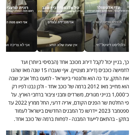
כלכליסט דיגיטל "חינוך הוא המשימה של החיים שלי"_v
אין שעה שלא התעסקתי במשבר - טל אלכסנדרוביץ’ שגב מנהלת משברים תקשורתיים מכל מקום עם ה- Galaxy Z Fold8 Ultra שלה_v
אני לא צריכה את המשרד:
כך, בניין יכול לקבל דירוג מכוכב אחד (הבסיסי ביותר) ועד 
לחמישה כוכבים (דירוג מצטיין). אף שעברו 15 שנה מאז שהגו 
את התקן, עד כה הוא וולונטרי בישראל - למעט בתל אביב שבה 
הוא מחייב מאז 2012 ברמה של כוכב אחד - ולכן נבנו לפיו רק 
כ־1,000 בנייני מגורים, משרדים ומבני ציבור ברחבי הארץ. על 
פי החלטת שר הפנים הקודם, אריה דרעי, החל ממרץ 2022 עד 
ספטמבר 2023 יידרשו כל המבנים החדשים בישראל לעמוד 
בתקן - בהתאם לייעוד המבנה - לפחות ברמה של כוכב אחד.