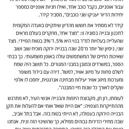
עבור אופניים, נקבל כוכב אחד, ואילו חניות אופניים כמספר 
יחידות הדיור יעניקו שני כוכבים", מסביר קידר.
קידר לא מסתיר את חששו מהדיון שיתקיים בוועדה המקומית 
לתכנון ובנייה בסוגיה זו: "מצד אחד, מחקרים בעולם מראים 
שהעלייה בעלויות למ"ר בנוי היא 1.5%־3% בטווח המיידי. מצד 
שני, ניסיון של יותר מ־20 שנה בבנייה ירוקה מוכיח שוב ושוב 
שאיכות החיים של המשתמשים עולה באופן משמעותי. כך בבתי 
הספר, במשרדים וכמובן במבני המגורים. כל תושב היה שמח 
לשלם פחות על מיזוג אוויר, למשל. דירה עם בידוד משופר 
ומערכות מיזוג אוויר יעילות מבחינה אנרגטית, יחסכו לו אלפי 
שקלים לאורך כל שנות חיי המבנה".
לעומתו, רון חן, מקבוצת היזמות והבנייה אנשי העיר, לא מתרגש 
מההתייקרות הצפויה: "אם היית שואל אותי אם להעלות את תקן 
הבנייה הירוקה בעפולה, לא הייתי בטוח בזה. אבל בתל אביב, 
שבה מחירי הדירות גבוהים ממילא, כך שהשינוי הזה זניח. אנחנו 