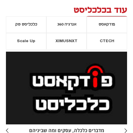
עוד בכלכליסט
פודקאסט
אנרגיה 360
כלכליסט טק
Scale Up
XIMUSNXT
CTECH
יסייה חדשה
נפתח בכרטיסייה חדשה
מדברים כלכלה, עסקים ומה שביניהם