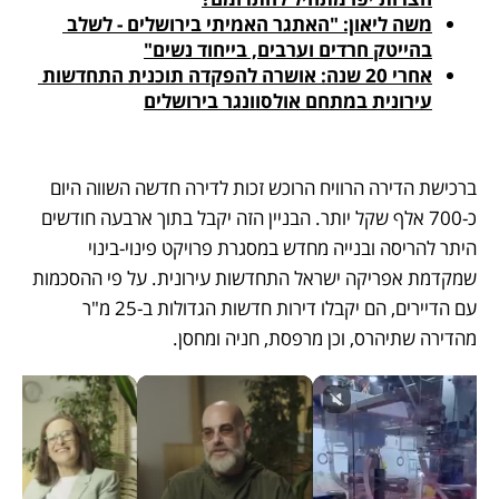
משה ליאון: "האתגר האמיתי בירושלים - לשלב 
בהייטק חרדים וערבים, בייחוד נשים"
אחרי 20 שנה: אושרה להפקדה תוכנית התחדשות 
עירונית במתחם אולסוונגר בירושלים
ברכישת הדירה הרוויח הרוכש זכות לדירה חדשה השווה היום 
כ-700 אלף שקל יותר. הבניין הזה יקבל בתוך ארבעה חודשים 
היתר להריסה ובנייה מחדש במסגרת פרויקט פינוי-בינוי 
שמקדמת אפריקה ישראל התחדשות עירונית. על פי ההסכמות 
עם הדיירים, הם יקבלו דירות חדשות הגדולות ב-25 מ"ר 
מהדירה שתיהרס, וכן מרפסת, חניה ומחסן. 