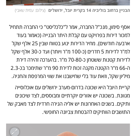
הבניין ברחוב בוליביה 14 בקרית יובל, ירושלים 
(
צילום: עמית שאבי
)
אסף סימון, מנכ"ל החברה, אמר ל"כלכליסט" כי החברה תתחיל 
למכור דירות בפרויקט עם קבלת היתר הבנייה (כאמור בעוד 
ארבעה חודשים). מחיר הדירות ינוע בטווח שבין 25 אלף שקל 
למ"ר לדירות 5 חדרים (כ-100 מ"ר ויותר) ועד כ-30 אלף שקל 
לדירות קטנות ששטחן כ-70-80 מ"ר. בהערכה זהירה דירת 
ה-66 מ"ר הקטנה מקנה זכות לדירת 90 מ"ר שתימכר בכ-2.3 
מיליון שקל, וזאת עוד בלי שחישבנו את שווי המרפסת והחניה.
קריית היובל היא שכונה בדרום-מערב ירושלים עם אוכלוסייה 
מגוונת. בשכונה יש אזורים יוקרתיים ומבוססים, לצד שיכונים 
ותיקים. בשנים האחרונות יש אליה הגירה חרדית לצד מאבק של 
התושבים הוותיקים להבטחת צביונה החופשי. 