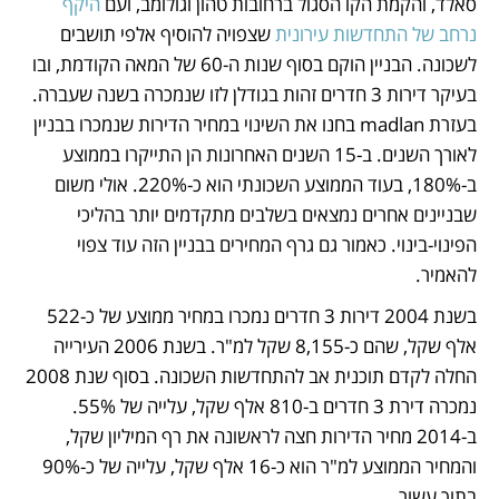
סאלד, והקמת הקו הסגול ברחובות טהון וגולומב, ועם 
היקף 
נרחב של התחדשות עירונית
 שצפויה להוסיף אלפי תושבים 
לשכונה. הבניין הוקם בסוף שנות ה-60 של המאה הקודמת, ובו 
בעיקר דירות 3 חדרים זהות בגודלן לזו שנמכרה בשנה שעברה. 
בעזרת madlan בחנו את השינוי במחיר הדירות שנמכרו בבניין 
לאורך השנים. ב-15 השנים האחרונות הן התייקרו בממוצע 
ב-180%, בעוד הממוצע השכונתי הוא כ-220%. אולי משום 
שבניינים אחרים נמצאים בשלבים מתקדמים יותר בהליכי 
הפינוי-בינוי. כאמור גם גרף המחירים בבניין הזה עוד צפוי 
להאמיר.
בשנת 2004 דירות 3 חדרים נמכרו במחיר ממוצע של כ-522 
אלף שקל, שהם כ-8,155 שקל למ"ר. בשנת 2006 העירייה 
החלה לקדם תוכנית אב להתחדשות השכונה. בסוף שנת 2008 
נמכרה דירת 3 חדרים ב-810 אלף שקל, עלייה של 55%. 
ב-2014 מחיר הדירות חצה לראשונה את רף המיליון שקל, 
והמחיר הממוצע למ"ר הוא כ-16 אלף שקל, עלייה של כ-90% 
בתוך עשור.