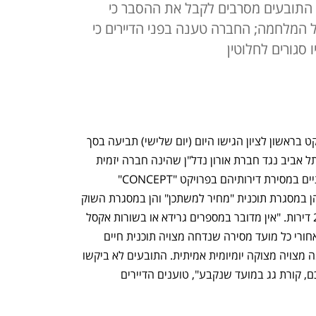
. התובעים מסרבים לקבל את ההסבר כי
ל המלחמה; החברה טענה בפני הדיירים כי
סגורים לחלוטין
 231 תובעים שרכשו כ- 129 דירות בפרויקט בראשון לציון הגישו היום (יום שלישי) תביעה בסך 
41.5 מיליון שקל לבית המשפט המחוזי בתל אביב נגד חברת אורון נדל"ן שהינה חברה יזמית 
וקבלנית. זאת, בטענה לעיכובים משמעותיים במסירת דירותיהם בפרויקט "CONCEPT" 
הממוקם בשכונת נוריות שבראשון לציון, הן במסגרת תוכנית "מחיר למשתכן" והן במסגרת השוק 
החופשי. מהתביעה עולה כי בפרויקט 216 דירות. "אין מדובר במספרים גרידא או בשורות אקסל 
קרות. מאחורי כל דירה מצויה משפחה, מאחורי כל מועד מסירה שנדחה מצויה תוכנית חיים 
שהוקפאה, ומאחורי כל הבטחה שלא קוימה מצויה מצוקה יומיומית אמיתית. התובעים לא ביקשו 
אלא את המגיע להם על פי דין ועל פי הסכם, קורת גג במועד שנקבע", טוענים הדיירים 