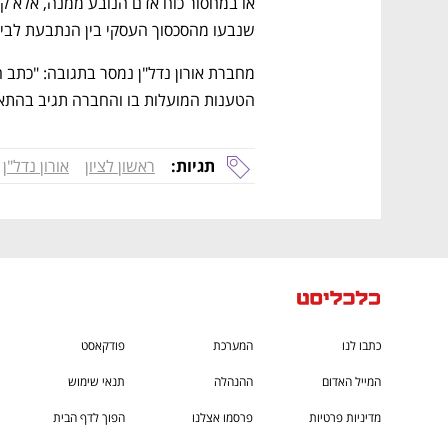
CTech – the
הבית של ההייטק הישראלי
שנבעו מהסכסוך העסקי בין הנתבעת לבין 
הטענות המועלות בו והחברה תגיב בהתא
תגיות:
ראשון לציון
אורון נדל"ן
כתבו לנו
המערכת
פודקאסט
המייל האדום
ההנהלה
תנאי שימוש
מדיניות פרטיות
פרסמו אצלנו
הפוך לדף הבית