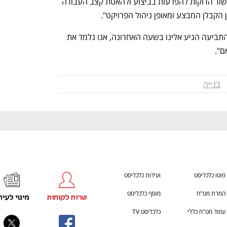
או במחסור כוח אדם הנובע ממנה, אלא קשור הדוקות להפרעות בביצוע ולהאטת קצב העבודה 
ענף במתח גבוה
מדברים כלכלה, עסקים ומה שב
הקבלן המבצע ומאופן ניהול הפרויקט".
מחברת אורון נדל"ן נמסר בתגובה: "כתב התביעה הגיע אלינו בשעה האחרונה, אנו נלמד את 
ם".
בנייה
פוטו כלכליסט
ועידות כלכליסט
המרת מט"ח
מוסף כלכליסט
שרות לקוחות
מינוי לעית
עמוד מט"ח כללי
כלכליסט TV