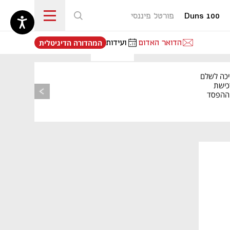
Duns 100
פורטל פיננסי
נפתח בכרטיסייה חדשה
הדואר האדום
ועידות
המהדורה הדיגיטלית
יכה לשלם
כישת
BASE: ההפסד
הרבעוני זינק ל-76