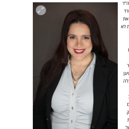
על פי כתב התביעה שהוגש באמצעות עוה"ד 
רוני אלפסי, יובל אלפסי וגרייס נג'אר ממשרד 
י.ר אלפסי ושות', היזמית  הנתבעת הפרה את 
הסכמי המכר הפרה יסודית לאחר שהדירות לא 
יבויותיה 
המפורשות של החברה, נכון למועד הגשת 
לרוכשים, מצב המותיר מאות דיירים בחוסר 
ודאות מתמשך ובנזקים כלכליים כבדים. נטען 
כי "מדובר בפרויקט רחב היקף הכולל למעלה  
נאנקות תחת נטל כלכלי כבד, כל זאת עקב 
איחור ממושך במסירת הדירות.... התובעים 
יטענו כי הנתבעת עצמה הודתה בפני חלק 
מהתובעים כי העיכובים לא נבעו ממלחמת 
"חרבות ברזל", אלא מכשלים והתנהלות של 