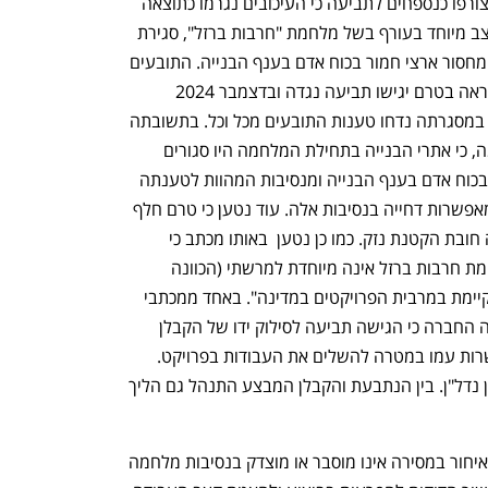
מנגד, החברה היזמית טענה במכתביה שצורפו כנספחים לתביעה כי העיכובים נגרמו כתוצאה 
מנסיבות שאינן בשליטתה, ובהן הכרזת מצב מיוחד בעורף בשל מלחמת "חרבות ברזל", סגירת 
אתרי בנייה בהוראות הרשויות המקומיות ומחסור ארצי חמור בכוח אדם בענף הבנייה. התובעים 
שלחו לחברה  בנובמבר  2024 מכתב התראה בטרם יגישו תביעה נגדה ובדצמבר 2024  
התקבלה תשובת באי כוחה של הנתבעת, במסגרתה נדחו טענות התובעים מכל וכל. בתשובתה 
טענה הנתבעת כי העיכוב נובע מהמלחמה, כי אתרי הבנייה בתחילת המלחמה היו סגורים 
לחלוטין בהוראת הרשויות, ממחסור ארצי בכוח אדם בענף הבנייה ומנסיבות המהוות לטענתה 
כוח עליון, וכן הפנתה להוראות ההסכם המאפשרות דחייה בנסיבות אלה. עוד נטען כי טרם חלף 
מועד המסירה החוזי וכי על התובעים חלה חובת הקטנת נזק. כמו כן נטען  באותו מכתב כי 
"הבעיה של איחורי מסירה כתוצאה ממלחמת חרבות ברזל אינה מיוחדת למרשתי (הכוונה 
לנתבעת כיום -ל.ד) זו בעיה כלל ארצית הקיימת במרבית הפרויקטים במדינה". באחד ממכתבי 
נפתח בכרטיסייה חדשה
נפתח בכרטיסייה חדשה
העדכון של הנתבעת לדיירי הפרויקט ציינה החברה כי הגישה תביעה לסילוק ידו של הקבלן 
המבצע בפרויקט והחליטה לסיים ההתקשרות עמו במטרה להשלים את העבודות בפרויקט. 
מנגד לקבלן המבצע היו טענות כנגד אורון נדל"ן. בין הנתבעת והקבלן המבצע התנהל גם הליך 
התובעים דוחים טענות אלו וטוענים כי "האיחור במסירה אינו מוסבר או מוצדק בנסיבות מלחמה 