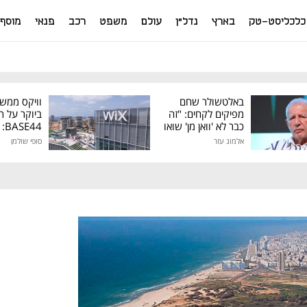
כלכליסט-טק
בארץ
נדל"ן
עולם
משפט
רכב
פנאי
מוסף
באלטשולר שחם
וויקס ממש
מפיקים לקחים: "זה
ביוקר על ר
כבר לא 'וואן מן' שואו
44
של גילעד"
אלמוג עזר
סופי שולמן
מיליון דולר