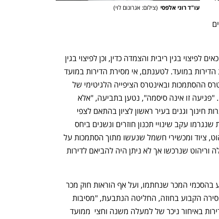
עו"ד רוני אלפסי
(
צילום: אגרונום לוי
)
למועד הגשת תביעה זו, לא שולמו לתובעים 
בנוסף, הדיירים התובעים טוענים כי  הם זכאים לפיצוי בגין ריבית והצמדה כדין, וכן לפיצוי בגין 
עוגמת נפש שנגרמה להם עקב אי מסירת הדירות במועד. לטענתם, אי מסירת הדירות במועד 
הקבוע בחוזה פגעה פגיעה ממשית באינטרס ההסתמכות ובאינטרס הציפייה הלגיטימי של 
התובעים לקבל את דירתם במועד המקורי. "פגיעה זו אינה סיסמה", נטען בתביעה, "אלא 
התבטאה בפועל, בין היתר, ברישום למסגרות חינוך וגנים בעיר ראשון לציון בהתאם לצפי 
המסירה (שלא התממש), בהוצאות עודפות שנגרמו עקב שינויי תכנון חוזרים ונשנים ביחס 
למועד המעבר, בהתקשרויות לרכישת ריהוט, ציוד ומכשירי חשמל שנעשו מתוך הסתמכות על 
מועד המסירה, ובתשלום עבור אחסון תכולה וריהוט שנרכשו אך לא ניתן היה להביאם לדירות 
לבסוף, טוענים התובעים כי  על אף הקבוע בהסכמי המכר שנחתמו, ועל אף הוראות חוק מכר 
דירות, הקובעות כי אין לאחר את מועד המסירה הקבוע בחוזה, החליטה הנתבעת, "מסיבות 
השמורות עמה, לעכב את המסירה של הדירות באיחור ניכר של למעלה משנה וחצי  ממועד 