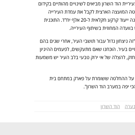
אין זו הפעם הראשונה שחילופי השלטון בעיריית הוד השרון מביאים לשינויים מהותיים בקידום 
תוכניות בנייה בעיר. באוגוסט 2020 החליטה המועצה הארצית לקבל את עמדת העירייה 
בראשות כוכבי ולעצור קידום תוכנית המשנה ייעוד קרקע חקלאית ל-20 אלף יח"ד. התוכנית 
בוועדה המחוזית בשיתוף העירייה. 
כוכבי הגיב על החלטת הוועדה המחוזית: "זה ניצחון גדול עבור תושבי העיר, אחרי שנים בהם 
רק האינטרס הכלכלי הכתיב את מרקם החיים בעיר. הוכחנו שאם מתעקשים, לפעמים ההיגיון 
מנצח. בעידן הזה של משבר אקלים שמתחזק, להצלה של אי ירוק טבעי בלב העיר יש משמעות 
מחברת ישראל קנדה נמסר: "אנו מברכים על ההחלטה ששומרת על פארק במתחם בית 
י יפה במערב הוד השרון". 
נערה
הוד השרון