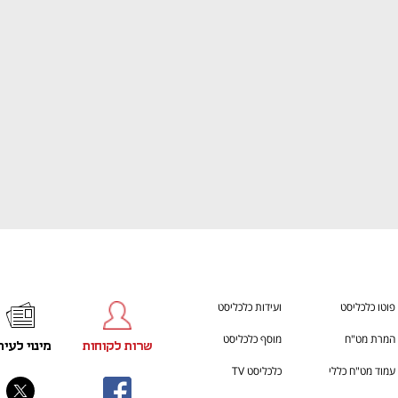
ענף במתח גבוה
מדברים כלכלה, עסקים ומה שב
פוטו כלכליסט
ועידות כלכליסט
המרת מט"ח
מוסף כלכליסט
שרות לקוחות
מינוי לעית
עמוד מט"ח כללי
כלכליסט TV