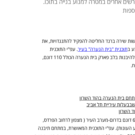
רשים אחרים במטרה למנוע בנייה בתוכו.
הוועדה המחוזית לתכנון ובנייה מרכז בראשות שירה ברנד החליטה להפקיד להתנגדויות, את 
ע ב
תוכנית "בית הנערה" בעיר
. עפ"י התוכנית 
שהופקדה, 241 יחידות דיור שאמורות היו להיבנות בלב פארק בית הנערה הכולל 110 דונם, 
.
תחם בית הנערה בהוד השרון
שבבעלות עיריית תל אביב
ד השרון
תוכנית בית הנערה חלה על שטח של 620 דונם בדרום-מערב העיר ( מצפון לרחוב הפרדס, 
מדרום לרחוב הבנקים וסמוך לפארק ארבע העונות). עפ"י התוכנית המאושרת, במתחם תיבנה 