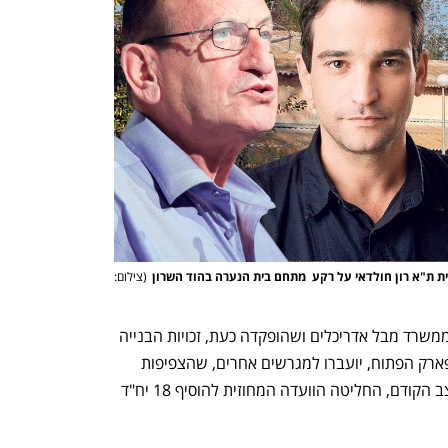
ריית ת"א רון חולדאי על רקע  מתחם בית הנערה בהוד השרון
(
צילום: 
על פי התוכנית שערך האדריכל ערן מבל ממשרד מבל אדריכלים ושהופקדה כעת, זכויות הבנייה 
לאותן 241 יח"ד שהיו אמורות להיבנות בפארק הפתוח, יועברו למגרשים אחרים, שהצפיפות 
בהם תגדל. לצורך איזון השווי הכלכלי במצב הקודם, החליטה הוועדה המחוזית להוסיף 18 יח"ד 