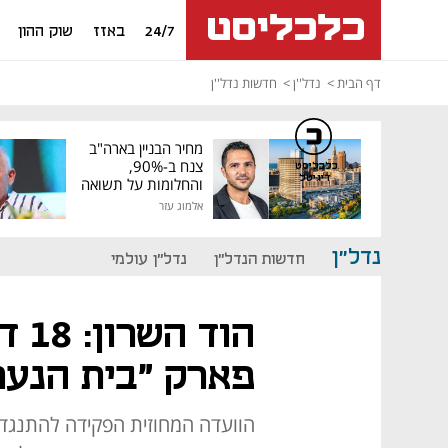
24/7
באזז
שוק ההון
דף הבית
נדל''ן
חדשות נדל''ן
מחיר הבניין בארה"ב
צנח ב-90%,
כלכליסט
דיגיטל
והחלומות על תשואה
גבוהה התנפצו
אלמוג עזר
נדל"ן
חדשות הנדל"ן
נדל"ן עולמי
הוד
פארק "בית הנער
הוועדה המחוזית הפקידה להתנגדוי