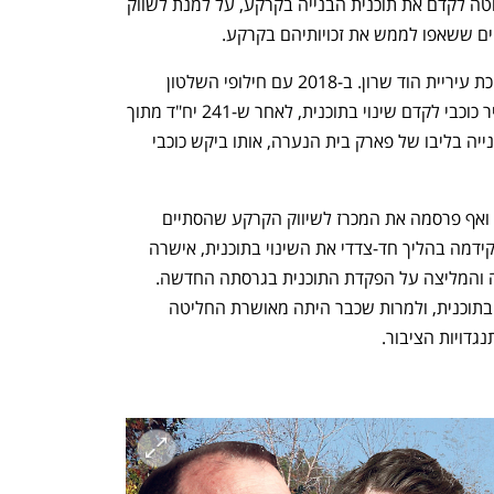
במהלך השנים עיריית תל אביב היתה להוטה לקדם את תוכנית הבנייה בקרקע, על למנת לשווק 
ים ששאפו לממש את זכויותיהם בקרקע. 
התוכנית קודמה במשך שני עשורים בתמיכת עיריית הוד שרון. ב-2018 עם חילופי השלטון 
בעירייה, החליט ראש העירייה הנכנס אמיר כוכבי לקדם שינוי בתוכנית, לאחר ש-241 יח"ד מתוך 
זכויותיה של עיריית תל אביב מאושרות לבנייה בליבו של פארק בית הנערה, אותו ביקש כוכבי 
עיריית תל אביב התנגדה לשינוי בתוכנית, ואף פרסמה את המכרז לשיווק הקרקע שהסתיים 
כאמור בהצלחה. מנגד עיריית הוד השרון קידמה בהליך חד-צדדי את השינוי בתוכנית, אישרה 
את השינוי בוועדה המקומית לתכנון ובנייה והמליצה על הפקדת התוכנית בגרסתה החדשה. 
הוועדה המחוזית לתכנון ובנייה מרכז דנה בתוכנית, ולמרות שכבר היתה מאושרת החליטה 
דויות הציבור. 