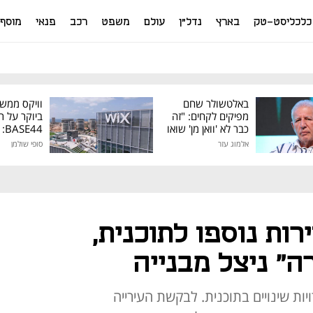
כלכליסט-טק
בארץ
נדל"ן
עולם
משפט
רכב
פנאי
מוסף
באלטשולר שחם
וויקס ממש
מפיקים לקחים: "זה
ביוקר על ר
כבר לא 'וואן מן' שואו
44
של גילעד"
אלמוג עזר
סופי שולמן
מיליון דולר
 השרון: 18 דירות נוספו לתוכנית,
ה" ניצל מבנייה
ות שינויים בתוכנית. לבקשת העירייה