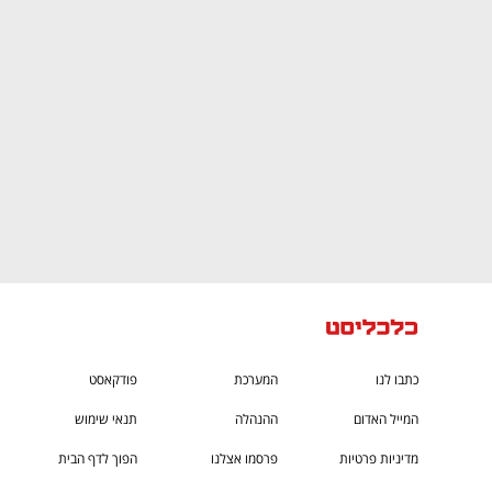
CTech – the
הבית של ההייטק הישראלי
כתבו לנו
המערכת
פודקאסט
המייל האדום
ההנהלה
תנאי שימוש
מדיניות פרטיות
פרסמו אצלנו
הפוך לדף הבית