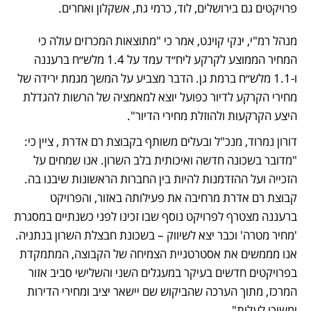
פרויקטים גם בירושלים, לוד, כרמי גת, אשקלון ואחרים.
מנהל רמ"י, ינקי קוינט, אמר כי "מתוצאות המכרזים עולה כי 
המחיר הממוצע לקרקע ליח״ד עמד על 1.4 מלש״ח ברעננה 
ו-1.1 מלש״ח ברמת גן. הדבר מצביע על המשך מגמת ירידה של 
מחירי הקרקע לדיור כפועל יוצא למאמציה של הרשות להגדלת 
היצע הקרקעות ולהוזלת מחירי הדיור". 
דורון נמרוד, מנכ"ל ובעלים משותף בקבוצת רם אדרת , ציין כי: 
"מדובר בשכונה חדשה ואיכותית בלב השרון. אנו שמחים על 
הזכייה ועל ההזדמנות להיות בין החברות הראשונות שיבנו בה. 
קבוצת רם אדרת מרחיבה את פעילותה באזור, והפרויקט 
ברעננה מצטרף לפרויקט נוסף שבו זכינו לפני כשנתיים במסגרת 
'מחיר מטרה' וכבר יצא לשיווק – בשכונת חבצלת השרון בנתניה. 
אנו מממשים את אסטרטגיית הצמיחה של הקבוצה, המתמקדת 
בפרויקטים חדשים בעיקר במעגלים השני והשלישי סביב אזור 
המרכז, מתוך הערכה שהביקוש שם יישאר יציב ומחירי הדירות 
ימשיכו לעלות".