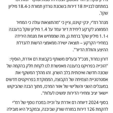
במתחם לבניית 18 דירות בשכונת גורדון תמורת כ-18.4 מיליון 
שקל.
מנהל רמ"י, ינקי קוינט, ציין כי "מהתוצאות עולה כי המחיר 
הממוצע לקרקע ליחידת דיור עמד על 1.4 מיליון שקל ברעננה 
ו-1.1 מיליון שקל ברמת גן, מה שממחיש את מגמת הירידה 
במחירי הקרקע – תוצאה ישירה ממאמצי הרשות להגדלת 
ההיצע והוזלת הדיור".
דורון נמרוד, מנכ"ל ובעלים משותף בקבוצת רם אדרת, הוסיף: 
"הזכייה בפרויקט ברעננה מאפשרת לנו לקחת חלק בהקמה של 
שכונה חדשה ואיכותית בלב השרון. זהו מהלך המשקף את 
אסטרטגיית הצמיחה של הקבוצה, הממוקדת בפרויקטים חדשים 
במעגלים השני והשלישי של אזור המרכז, מתוך הבנה שהביקוש 
יישאר יציב ומחירי הדירות ימשיכו לעלות".
בסוף 2024 דיווחה רם אדרת על זכייה במכרז נוסף של רמ"י 
להקמת 126 דירות במזרח שורק שביבנה, ובמקביל היא מובילה 