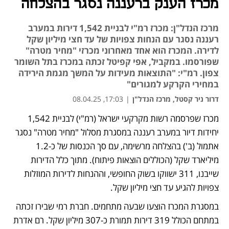
מכרז הענק ברעננה נסגר בהצלחה
מרכז הנדל"ן: מכרז רמ"י לבניית 1,542 דירות במערב
רעננה נסגר עם הנחות צפויות של עד חצי מיליון שקל
לדירה. המכרז הוא אחד מאחרוני מכרזי "מחיר מטרה"
שפורסמו. במקביל, אפי קפיטל זכתה במכרז בתל השומר
צפון. רמ"י: "התוצאות מעידות על המשך מגמת הירידה
במחירי הקרקע למגורים"
דרור ניר קסטל, מרכז הנדל"ן
|
17:03, 08.04.25
מכרז שפרסמה רשות מקרקעי ישראל (רמ"י) לבניית 1,542 
יחידות דיור במערב רעננה במסגרת מסלול "מחיר מטרה" נסגר 
אתמול (ב') בהצלחה מרשימה, עם סך הכנסות של כ-1.2 
מיליארד שקל (הכוללים הוצאות פיתוח). מתוך כלל הדירות 
שייבנו, 311 ישווקו בשוק החופשי, וההנחות לדירות המוזלות 
צפויות להגיע עד חצי מיליון שקל.
במסגרת המכרז הוצעו שבעה מתחמים. חברת רמי שבירו זכתה 
במתחם הכולל 319 דירות תמורת כ-307 מיליון שקל. רם אדרת 