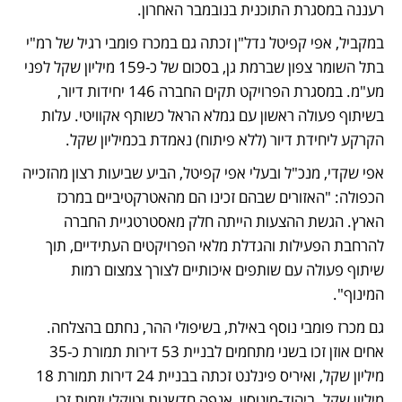
רעננה במסגרת התוכנית בנובמבר האחרון.
במקביל, אפי קפיטל נדל"ן זכתה גם במכרז פומבי רגיל של רמ"י 
בתל השומר צפון שברמת גן, בסכום של כ-159 מיליון שקל לפני 
מע"מ. במסגרת הפרויקט תקים החברה 146 יחידות דיור, 
בשיתוף פעולה ראשון עם גמלא הראל כשותף אקוויטי. עלות 
הקרקע ליחידת דיור (ללא פיתוח) נאמדת בכמיליון שקל.
אפי שקדי, מנכ"ל ובעלי אפי קפיטל, הביע שביעות רצון מהזכייה 
הכפולה: "האזורים שבהם זכינו הם מהאטרקטיביים במרכז 
הארץ. הגשת ההצעות הייתה חלק מאסטרטגיית החברה 
להרחבת הפעילות והגדלת מלאי הפרויקטים העתידיים, תוך 
שיתוף פעולה עם שותפים איכותיים לצורך צמצום רמות 
המינוף".
גם מכרז פומבי נוסף באילת, בשיפולי ההר, נחתם בהצלחה. 
אחים אוזן זכו בשני מתחמים לבניית 53 דירות תמורת כ-35 
מיליון שקל, ואיריס פינלנט זכתה בבניית 24 דירות תמורת 18 
מיליון שקל. ביהוד-מונוסון, אנפה חדשנות וטוקלי יזמות זכו 