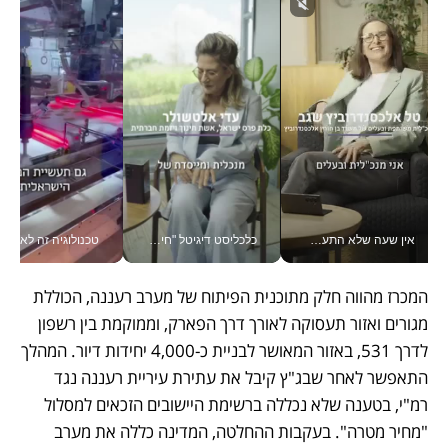
אין שעה שלא התעסקתי במשבר - טל אלכסנדרוביץ’ שגב מנהלת משברים תקשורתיים מכל מקום עם ה- Galaxy Z Fold8 Ultra שלה_v
כלכליסט דיגיטל "חינוך הוא המשימה של החיים שלי"_v
טכנולוגיה זה לא רק בהייטק: גם תעשיי
המכרז מהווה חלק מתוכנית הפיתוח של מערב רעננה, הכוללת 
מגורים ואזור תעסוקה לאורך דרך הפארק, וממוקמת בין רשפון 
לדרך 531, באזור המאושר לבניית כ-4,000 יחידות דיור. המהלך 
התאפשר לאחר שבג"ץ קיבל את עתירת עיריית רעננה נגד 
רמ"י, בטענה שלא נכללה ברשימת היישובים הזכאים למסלול 
"מחיר מטרה". בעקבות ההחלטה, המדינה כללה את מערב 