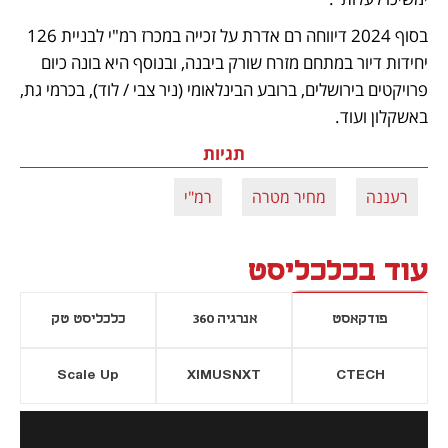
בסוף 2024 דיווחה רם אדרת על זכייה במכרז רמ"י לבניית 126 
יחידות דיור במתחם מזרח שורק ביבנה, ובנוסף היא בונה כיום 
פרויקטים בירושלים, ברובע הבינלאומי (ניר צבי / לוד), בכרמי גת, 
באשקלון ועוד.
תגיות
רעננה
מחיר מטרה
רמ"י
עוד בכלכליסט
פודקאסט
אנרגיה 360
כלכליסט טק
Scale Up
XIMUSNXT
CTECH
יסייה חדשה
נפתח בכרטיסייה חדשה