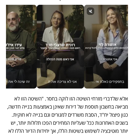
בתפקידים כאלה אי אפשר לחכות: אושרת לוי מניעה השקעות ענק מהטלפון_v
אני לא צריכה את המשרד: רונית שרעבי-חדד מנהלת ארגון של 30000 עובדים מכל מקום_v
זה שינה לי את החיים: 
אלא שלדברי מזרחי השיטה הזו לוקה בחסר. "השיטה הזו לא 
מביאה בחשבון תוספת של דירות שאינן באמצעות בנייה חדשה, 
כגון פיצול יח"ד, הסבת משרדים למגורים וגם בנייה לא חוקית. 
בשנים האחרונות ככל שעליות המחירים הפכו תלולות יותר, יש 
יותר מוטיבציה לשימוש בשיטות הללו, אך יחידות הדיור הללו לא 