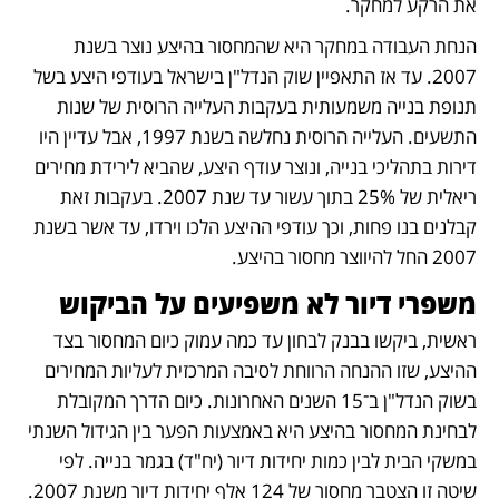
את הרקע למחקר.
הנחת העבודה במחקר היא שהמחסור בהיצע נוצר בשנת 
2007. עד אז התאפיין שוק הנדל"ן בישראל בעודפי היצע בשל 
תנופת בנייה משמעותית בעקבות העלייה הרוסית של שנות 
התשעים. העלייה הרוסית נחלשה בשנת 1997, אבל עדיין היו 
דירות בתהליכי בנייה, ונוצר עודף היצע, שהביא לירידת מחירים 
ריאלית של 25% בתוך עשור עד שנת 2007. בעקבות זאת 
קבלנים בנו פחות, וכך עודפי ההיצע הלכו וירדו, עד אשר בשנת 
2007 החל להיווצר מחסור בהיצע.
משפרי דיור לא משפיעים על הביקוש
ראשית, ביקשו בבנק לבחון עד כמה עמוק כיום המחסור בצד 
ההיצע, שזו ההנחה הרווחת לסיבה המרכזית לעליות המחירים 
בשוק הנדל"ן ב־15 השנים האחרונות. כיום הדרך המקובלת 
לבחינת המחסור בהיצע היא באמצעות הפער בין הגידול השנתי 
במשקי הבית לבין כמות יחידות דיור (יח"ד) בגמר בנייה. לפי 
שיטה זו הצטבר מחסור של 124 אלף יחידות דיור משנת 2007.