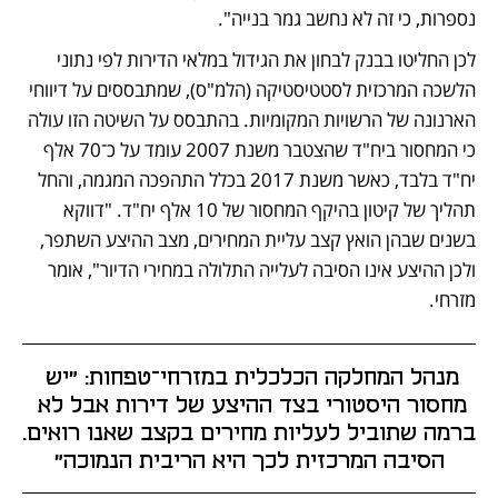
נספרות, כי זה לא נחשב גמר בנייה".
לכן החליטו בבנק לבחון את הגידול במלאי הדירות לפי נתוני 
הלשכה המרכזית לסטטיסטיקה (הלמ"ס), שמתבססים על דיווחי 
הארנונה של הרשויות המקומיות. בהתבסס על השיטה הזו עולה 
כי המחסור ביח"ד שהצטבר משנת 2007 עומד על כ־70 אלף 
יח"ד בלבד, כאשר משנת 2017 בכלל התהפכה המגמה, והחל 
תהליך של קיטון בהיקף המחסור של 10 אלף יח"ד. "דווקא 
בשנים שבהן הואץ קצב עליית המחירים, מצב ההיצע השתפר, 
ולכן ההיצע אינו הסיבה לעלייה התלולה במחירי הדיור", אומר 
מזרחי.
מנהל המחלקה הכלכלית במזרחי־טפחות: "יש 
מחסור היסטורי בצד ההיצע של דירות אבל לא 
ברמה שתוביל לעליות מחירים בקצב שאנו רואים. 
הסיבה המרכזית לכך היא הריבית הנמוכה"