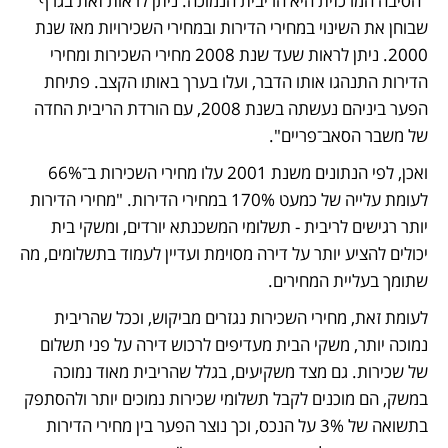
"הסיבה המרכזית היא הריבית הנמוכה. ניתן לראות זאת בגרף 
שבוחן את השינוי במחירי הדירות ובמחירי השכירויות מאז שנת 
2000. ניתן לראות שעד שנת 2008 מחירי השכירות ומחירי 
הדירות התנהגו אותו הדבר, ועלו בערך באותו הקצב. פתיחת 
הפער ביניהם נעשתה בשנת 2008, עם הורדת הריבית החדה 
של משבר הסאב־פריים".
ואכן, לפי הנתונים משנת 2001 עלו מחירי השכירות ב־66% 
לעומת עלייה של כמעט 170% במחירי הדירות. "מחירי הדירות 
יותר רגישים לריבית - תשלומי המשכנתא יורדים, ומשקי בית 
יכולים להציע יותר על דירה מסוימת ועדיין לעמוד בתשלומים, מה 
שתומך בעליית המחירים. 
לעומת זאת, מחירי השכירות נגזרים מביקוש, וככל שהריבית 
נמוכה יותר, משקי הבית מעדיפים לרכוש דירה על פני תשלום 
של שכירות. גם מצד משקיעים, בגלל שהריבית מאוד נמוכה 
במשק, הם מוכנים לקבל תשלומי שכירות נמוכים יותר ולהסתפק 
בתשואה של 3% על הנכס, וכך נוצר הפער בין מחירי הדירות 