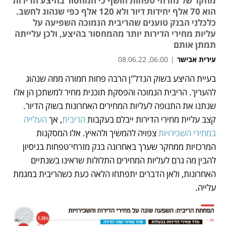
מחקר של מזרחי־טפחות חושף כי המחסור בהיצע הדירות
הוא 70 אלף יחידות דיור ולא 120 אלף כפי שנהוג לחשב.
כלכלני הבנק טוענים שהריבית הנמוכה השפיעה על
עליות מחירי הדירות יותר מהמחסור בהיצע, ולכן עלייתה
תמתן אותם
עירית אבישר
|
06:00, 08.06.22
בעיית ההיצע בשוק הנדל"ן הרבה פחות חמורה ממה שנהוג 
נפתח בכרטיסייה חדשה
נפתח בכרטיסייה חדשה
להעריך. הריבית הנמוכה והפסקת תוכנית מחיר למשתכן הן אלו 
שנתנו את התנופה לעליות המחירים האחרונות בשוק הדיור. 
קצב עליית מחירי הדירות ייבלם בעקבות 
הריבית
, אך 
העלייה 
במחירי השכירויות
 צפויה להמשיך ולהאיץ. אלו המסקנות 
המרכזיות ממחקר שערך באחרונה בנק מזרחי־טפחות בניסיון 
להבין מה גרם לעליות המחירים התלולות שראינו בשנתיים 
האחרונות, ולאן הדברים יתפתחו הלאה כעת כשהריבית במגמת 
עלייה.