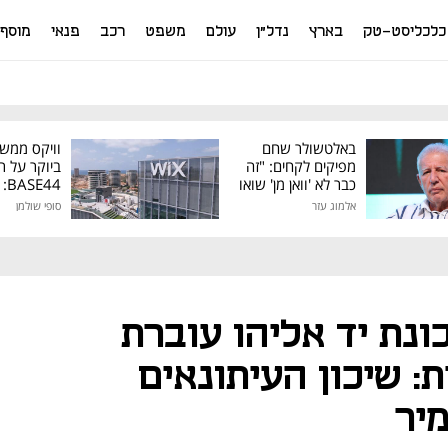
כלכליסט-טק
בארץ
נדל"ן
עולם
משפט
רכב
פנאי
מוסף
באלטשולר שחם
וויקס ממש
מפיקים לקחים: "זה
ביוקר על ר
כבר לא 'וואן מן' שואו
44
של גילעד"
אלמוג עזר
סופי שולמן
מיליון דולר
נת יד אליהו עוברת
: שיכון העיתונאים
יר