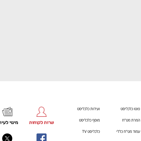
ענף במתח גבוה
מדברים כלכלה, עסקים ומה שב
פוטו כלכליסט
ועידות כלכליסט
המרת מט"ח
מוסף כלכליסט
שרות לקוחות
מינוי לעית
עמוד מט"ח כללי
כלכליסט TV