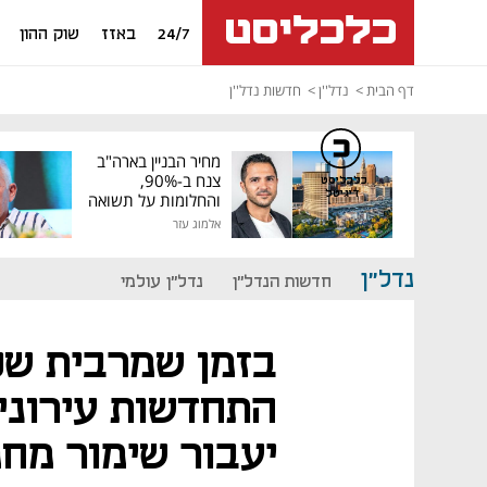
24/7
באזז
שוק ההון
דף הבית
נדל''ן
חדשות נדל''ן
מחיר הבניין בארה"ב
צנח ב-90%,
כלכליסט
דיגיטל
והחלומות על תשואה
גבוהה התנפצו
אלמוג עזר
נדל"ן
חדשות הנדל"ן
נדל"ן עולמי
בזמן שמרבית שכו
התחדשות עירונית
יעבור שימור מחמ