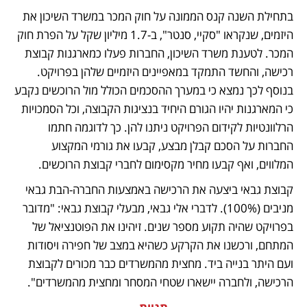
בתחילת השנה קנס הממונה על חוק המכר במשרד השיכון את 
היזמים, שנקראו "סקיי, סנטר", ב-1.7 מיליון שקל על הפרת חוק 
המכר. לטענת משרד השיכון, החברות פעלו כמארגנות קבוצת 
רכישה, והחשד התמקד במאפיינים היזמיים שלהן בפרויקט. 
בנוסף לכך נמצא כי במערך ההסכמים הכולל מול הרוכשים נקבע 
כי המארגנות יהיו הגורם היחיד בנציגות הקבוצה, וכל הסמכויות 
הרלוונטיות לקידום הפרויקט ניתנו להן. כך לדוגמה חתמו 
החברות על הסכם קבלן מבצע, קבעו את גורמי המקצוע 
המלווים, ואף קבעו מחיר מקסימום לחברי קבוצת הרוכשים. 
קבוצת גבאי ביצעה את הרכישה באמצעות החברה-הבת גבאי 
מניבים (100%). לדברי אלי גבאי, מבעלי קבוצת גבאי: "מדובר 
בפרויקט שהיה תקוע מספר שנים. זיהינו את הפוטנציאל של 
המתחם, ורכשנו את הקרקע כשהיא במצב של חפירה ויסודות 
ועם היתר בנייה ביד. מחצית מהמשרדים כבר מכורים לקבוצת 
הרכישה, ולחברה יישארו שטחי המסחר ומחצית מהמשרדים".