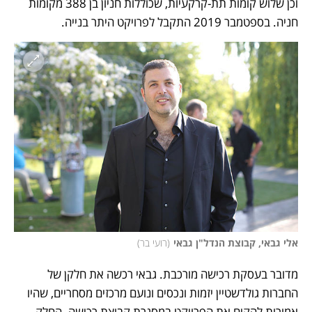
וכן שלוש קומות תת-קרקעיות, שכוללות חניון בן 388 מקומות 
חניה. בספטמבר 2019 התקבל לפרויקט היתר בנייה.  
אלי גבאי, קבוצת הנדל"ן גבאי
(
רועי בר
)
מדובר בעסקת רכישה מורכבת. גבאי רכשה את חלקן של 
החברות גולדשטיין יזמות ונכסים ונועם מרכזים מסחריים, שהיו 
אמורות להקים את הפרויקט במסגרת קבוצת רכישה. החלק 