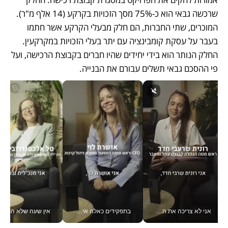
שרכשה גבאי הוא כ-75% מסך הזכויות בקרקע (14 אלף מ"ר). 
המוכרים, שתי החברות, הם חלק מבעלי הקרקע אשר חתמו 
בעבר על עסקת קומבינציה עם יתר בעלי הזכויות במקרקעין. 
החלק הנותר הוא בידי יחידים שהיו חברים בקבוצת הרכישה, ועל 
פי ההסכם גבאי תשלים עבורם את הבנייה.  
אני לא צריכה את המשרד: רונית שרעבי-חדד מנהלת ארגון של 30000 עובדים מכל מקום_v
בתפקידים כאלה אי אפשר לחכות: אושרת לוי מניעה השקעות ענק מהטלפון_v
אין שעה שלא התעסקתי במשבר - טל אלכסנדרוביץ’ שגב מנהלת משברים