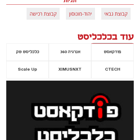
תגיות
קבוצת גבאי
יהוד-מונוסון
קבוצת רכישה
עוד בכלכליסט
פודקאסט
אנרגיה 360
כלכליסט טק
Scale Up
XIMUSNXT
CTECH
יסייה חדשה
נפתח בכרטיסייה חדשה