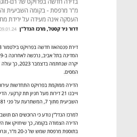
מ"ר מרפסת - בקומה השביעית והאח
העסקה אינה מעידה על ירידת מח
דרור ניר קסטל, מרכז הנדל"ן
 09.01.24
המסים. 
השביעית מתוך 7, המשתרעת על פני 181 מ"ר עם מרפסת של 44 מ"ר. 
בתוספת מרפסת שמש של כ-20 מ"ר, ונרכשה עבור 4.1 מיליון שקל. זמן האכלוס מיועד ל-2026.