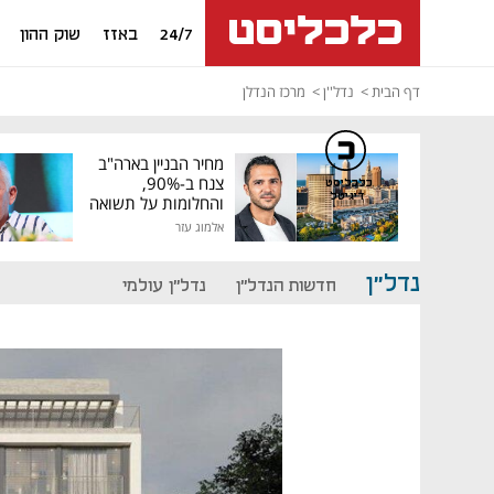
24/7
באזז
שוק ההון
דף הבית
נדל''ן
מרכז הנדלן
מחיר הבניין בארה"ב
צנח ב-90%,
כלכליסט
דיגיטל
והחלומות על תשואה
גבוהה התנפצו
אלמוג עזר
נדל"ן
חדשות הנדל"ן
נדל"ן עולמי