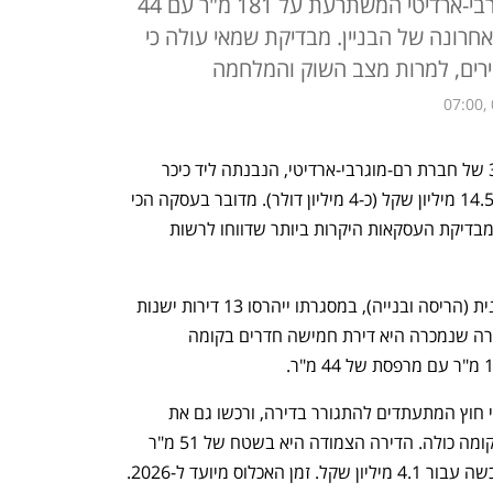
בדירה חדשה בפרויקט של רם-מוגרבי-ארדיטי המשתרעת על 181 מ"ר עם 44
רונה של הבניין. מבדיקת שמאי עולה כי
ירים, למרות מצב השוק והמלחמה
07:00,
דירת פנטהאוז חדשה בפרויקט בילטמור 3 של חברת רם-מוגרבי-ארדיטי, הנבנתה ליד כיכר 
המדינה בתל אביב, נרכשה לאחרונה ב-14.59 מיליון שקל (כ-4 מיליון דולר). מדובר בעסקה הכי 
יקרה שנחתמה בדצמבר 2023, כך עולה מבדיקת העסקאות היקרות ביותר שדווחו לרשות 
הדירה ממוקמת בפרויקט התחדשות עירונית (הריסה ובנייה), במסגרתו ייהרסו 13 דירות ישנות 
וייבנו 21 דירות מעל חניון תת קרקעי. הדירה שנמכרה היא דירת חמישה חדרים בקומה 
למרכז הנדל"ן נודע כי הרוכשים הם תושבי חוץ המתעתדים להתגורר בדירה, ורכשו גם את 
הדירה הצמודה בקומה, כך שיחזיקו את הקומה כולה. הדירה הצמודה היא בשטח של 51 מ"ר 