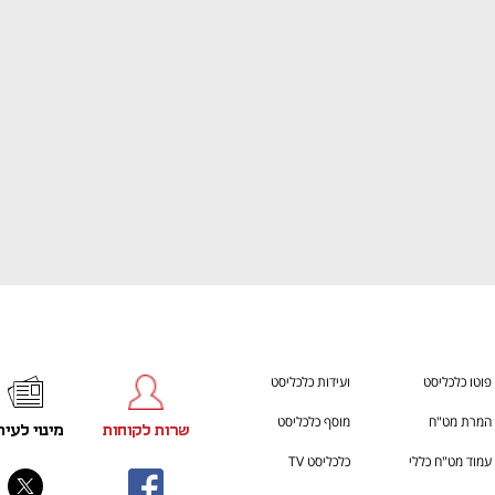
ענף במתח גבוה
מדברים כלכלה, עסקים ומה שב
פוטו כלכליסט
ועידות כלכליסט
המרת מט"ח
מוסף כלכליסט
שרות לקוחות
מינוי לעית
עמוד מט"ח כללי
כלכליסט TV