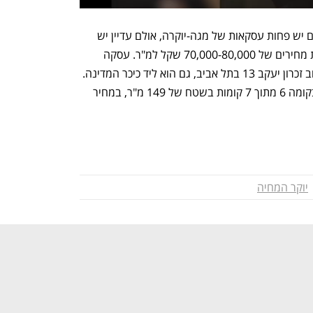
לפי כהן, ניתן לראות כי בחודשים האחרונים יש פחות עסקאות של מגה-יוקרה, אולם עדיין יש 
עסקאות בפרויקטי בוטיק בתל אביב ברמת מחירים של 70,000-80,000 שקל למ"ר. עסקה 
נוספת בדצמבר נחתמה בבניין חדש ברחוב זכרון יעקב 13 בתל אביב, גם הוא ליד כיכר המדינה. 
במסגרת העסקה נרכשה דירת 4 חדרים בקומה 6 מתוך 7 קומות בשטח של 149 מ"ר, במחיר 
יוקר המחיה