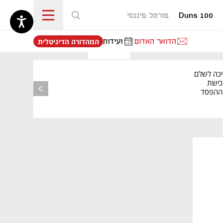
Duns 100
פורטל פיננסי
נפתח בכרטיסייה חדשה
הדואר האדום
ועידות
המהדורה הדיגיטלית
יכה לשלם
כישת
BASE: ההפסד
הרבעוני זינק ל-76