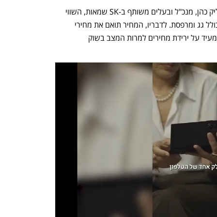
לפי בדיקה שביצע שמאי המקרקעין שמוליק כהן, מנכ"ל ובעלים משותף ב-SK שמאות, השווי 
למ"ר אקוויוולנטי עומד על 73,500 שקל כולל גג ומרפסת. לדבריו, המחיר תואם את מחירי 
הפנטהאוזים בסביבת כיכר המדינה, ואינו מעיד על ירידת מחירים למרות המצב בשוק 