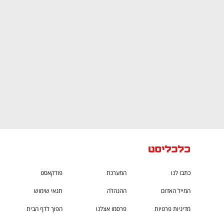
CTech – the
הבית של ההייטק הישראלי
כתבו לנו
המערכת
פודקאסט
המייל האדום
ההנהלה
תנאי שימוש
מדיניות פרטיות
פרסמו אצלנו
הפוך לדף הבית