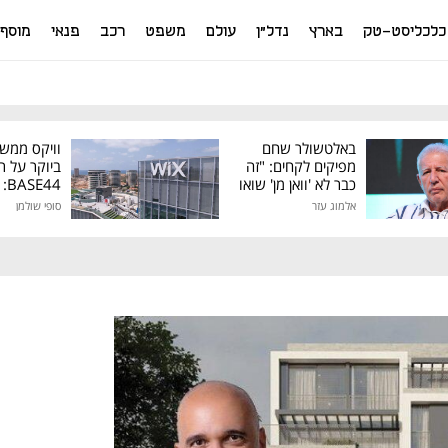
כלכליסט-טק
בארץ
נדל"ן
עולם
משפט
רכב
פנאי
מוסף
באלטשולר שחם
וויקס ממש
מפיקים לקחים: "זה
ביוקר על ר
כבר לא 'וואן מן' שואו
44
של גילעד"
אלמוג עזר
סופי שולמן
מיליון דולר