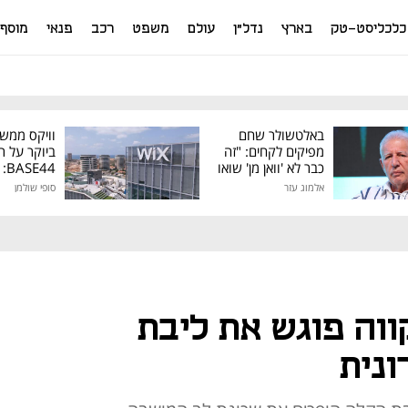
כלכליסט-טק
בארץ
נדל"ן
עולם
משפט
רכב
פנאי
מוסף
באלטשולר שחם
וויקס ממש
מפיקים לקחים: "זה
ביוקר על ר
כבר לא 'וואן מן' שואו
44
של גילעד"
אלמוג עזר
סופי שולמן
מיליון דולר
וה פוגש את ליבת
נית