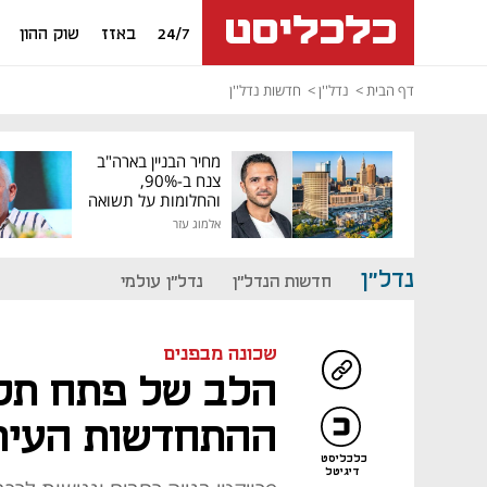
24/7
באזז
שוק ההון
דף הבית
נדל''ן
חדשות נדל''ן
מחיר הבניין בארה"ב
צנח ב-90%,
והחלומות על תשואה
גבוהה התנפצו
אלמוג עזר
נדל"ן
חדשות הנדל"ן
נדל"ן עולמי
שכונה מבפנים
הלב של פתח תקו
ההתחדשות העירו
כלכליסט
דיגיטל