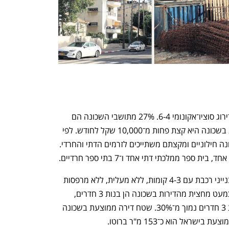
לפני נתוני הלמ"ס, תושבי השכונה הם בדירוג סוציו־אקונומי 6-4. 27% מתושבי השכונה הם 
אקדמאים, וההכנסה החציונית למשק בית בשכונה היא קצת פחות מ־10,000 שקל לחודש. לפי 
נפתח בכרטיסייה חדשה
נפתח בכרטיסייה חדשה
המרכז למיפוי ישראל, מרבית תושבי השכונה חילוניים ומקצתם משתייכים לזרמים הדתי והחרדי. 
פר ממלכתי דתי אחד ו־7 בתי ספר חרדיים. 
בשכונה בניינים משנות ה־70-50, רובם בנייני רכבת עם 4-3 קומות, ללא מעלית, ללא מרפסות 
וללא מיגון מפני רעידות אדמה או טילים. כמעט מחצית מהדירות בשכונה הן בנות 3 חדרים, 
בעוד שבממוצע ארצי שיעור הדירות בנות 3 חדרים נמוך מ־30%. שטח דירה ממוצעת בשכונה 