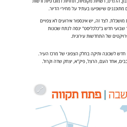
נתונים פומביים של גופים כמו מינהל התכנון, הלמ"ס, רשויות מקומיות, תחזיות דמוגרפיות ורשות 
לדברי החברה, זו אינה נבואה, אלא תחזית מושכלת. לצד זה, יש אינספור אירועים לא צפויים 
שיכולים לקלקל את חגיגת המחירים. מדור שבועי חדש ב"כלכליסט" ינסה לנתח שכונות 
ויקטים של התחדשות עירונית.   
שכונת לב המושבה בפתח תקווה הוא שם חדש לשכונה ותיקה בחלק הצפוני של מרכז העיר. 
בים, אחד העם, הרצל, פיק"א, יצחק שדה וקרול.