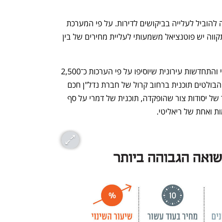
ענף במתח גבוה
מדברים כלכלה, עסקים ומה שב
שורה של אירועים תכנוניים בשכונה צפויה להוביל לעלייה בביקושים לדירות. על פי המערכת 
של פרופדו, בשכונת לב המושבה בפתח תקווה יש פוטנציאל משמעותי לעליית מחירים של בין 
יש בשכונה צבר רב של תוכניות פינוי־בינוי והתחדשות עירונית שיוסיפו על פי הערכות כ־2,500 
דירות חדשות בתוך עשור. בין הפרויקטים הבולטים תוכנית ברחוב קרול של חברת נדל"ן חכם 
שאושרה להפקדה, תוכנית ברחוב פינסקר של יסודות צור שהופקדה, תוכנית של דמרי על סף 