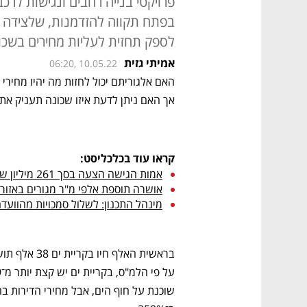
פרויקטי בנייה רחבים ונגישות ל
בפתח תקווה להזדמנות, שלצידה ל
לספק תחזית לעליות מחירים בשכו
אמיתי גזית
06:20, 10.05.22
אך האם ניתן לדעת איזו שכונה תעניק את
קראו עוד בכלכליסט:
אמות הגישה הצעה בסך 261 מיליון שקל לרכישת מפעל תעש השלום בתל אביב 
אושרה תוספת אלפי מ"ר מגורים באזור
מינהל התכנון: לשלול סמכויות מהווע