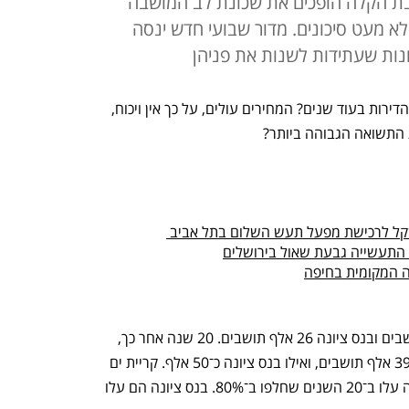
רכבת הקלה הופכים את שכונת לב המושבה
א מעט סיכונים. מדור שבועי חדש ינסה
נות שעתידות לשנות את פניהן
האם אלגוריתם יכול לחזות מה יהיו מחירי הדירות בעוד שנים? המחירים עולים, על כך אין ויכוח, 
 התשואה הגבוהה ביותר? 
 התעשייה גבעת שאול בירושלים
דה המקומית בחיפה
בראשית האלף חיו בקריית ים 38 אלף תושבים ובנס ציונה 26 אלף תושבים. 20 שנה אחר כך, 
על פי הלמ"ס, בקריית ים יש קצת יותר מ־39 אלף תושבים, ואילו בנס ציונה כ־50 אלף. קריית ים 
שוכנת על חוף הים, אבל מחירי הדירות בה עלו ב־20 השנים שחלפו ב־80%. בנס ציונה הם עלו 