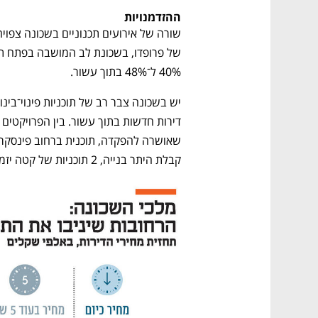
CTech – the
הבית של ההייטק הישראלי
ההזדמנויות
40% ל־48% בתוך עשור.
קבלת היתר בנייה, 2 תוכניות של קטה יזמות ואחת של ריאליטי.