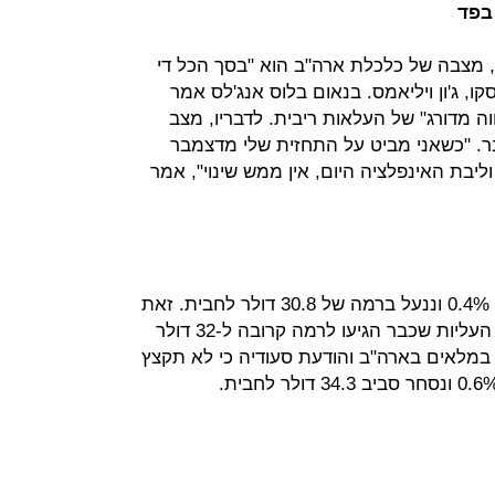
בפד
, מצבה של כלכלת ארה"ב הוא "בסך הכל די
קו, ג'ון ויליאמס. בנאום בלוס אנג'לס אמר
ה מדורג" של העלאות ריבית. לדבריו, מצב
. "כשאני מביט על התחזית שלי מדצמבר
יבת האינפלציה היום, אין ממש שינוי", אמר
הנפט מסוג WTI רשם עלייה קלה של 0.4% וננעל ברמה של 30.8 דולר לחבית. זאת
לאחר מסחר תנודתי, במהלכו נמחקו העליות שכבר הגיעו לרמה קרובה ל-32 דולר
 במלאים בארה"ב והודעת סעודיה כי לא תקצץ