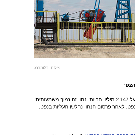
צילום: בלומברג
הצפי
מלאי הנפט הגולמי של ארה"ב עומד על 2.147 מיליון חביות. נתון זה נמוך משמעותית