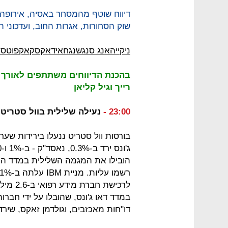
דיווח שוטף מהמסחר באסיה, אירופה ונ
שוק הסחורות, אגרות החוב, ועדכוני 
ניקיי
האנג סנג
שנגחאי
דאקס
קאק
פוטסי
בהכנת הדיווחים משתתפים לאורך הי
רייך וגיל קליאן
23:00 -
נעילה שלילית בוול סטריט
בורסות וול סטריט ננעלו בירידות שע
לרכישת 
דו"חות מאכזבים, וגולדמן זאקס, שירדה ב-