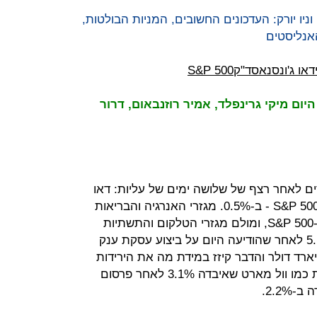
יו יורק: העדכונים החשובים, המניות הבולטות,
האנליסטים
דאו ג'ונס
נאסד"ק
S&P 500
ום מיקי גרינפלד, אמיר רוזנבאום, דרור
רים לאחר רצף של שלושה ימים של עליות:
דאו
ג'ונס ירד ב-0.3%, נאסד"ק - ב-1% ו-S&P 500 - ב-0.5%. מגזרי האנרגיה והבריאות
הובילו את המגמה השלילית במדד ה-S&P 500, ומולם מגזרי הטלקום והתשתיות
רשמו עליות. מניית IBM עלתה ב-5.1% לאחר שהודיעה היום על ביצוע עסקת ענק
חברת מידע רפואי ב-2.6 מיליארד דולר והדבר קיזז במידת מה את הירידות
במדד דאו ג'ונס, שהובלו על ידי חברות כמו וול מארט שאיבדה 3.1% לאחר פרסום
2.2%.