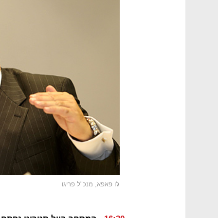
ג'ו פאפא, מנכ"ל פריגו