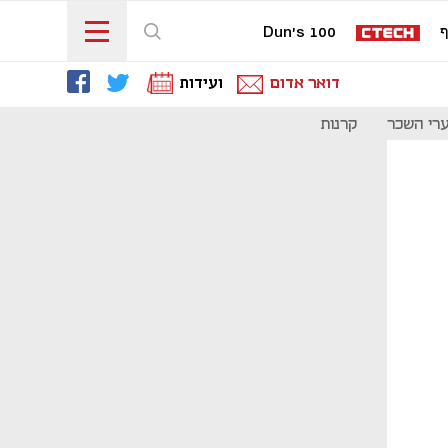
ף
Dun's 100
דואר אדום
ועידות
רי השכר
קרנות