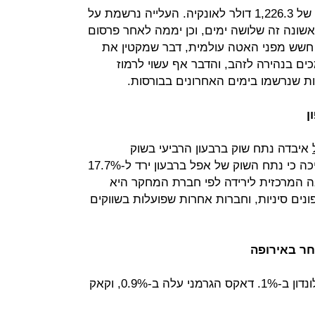
הזהב עלה היום ב-1.2% וננעל ברמה של 1,226.3 דולר לאונקיה. העלייה נרשמת על
אשונה זה שלושה ימים, וכן יממה לאחר פרסום
ם חשש מפני האטה עולמית, דבר שמקטין את
כים בנהירה לזהב, והדבר אף עשוי לרמוז
 שנרשמו בימים האחרונים בבורסות.
ן
איבדה נתח שוק ברבעון הרביעי בשוק
הסמארטפונים העולמי. החברה מעריכה כי נתח השוק של אפל ברבעון ירד ל-17.7%
ל. הסיבה המרכזית לירידה לפי חברת המחקר היא
ם סיניות, וחברות אחרות שפועלות בשווקים
ר באירופה
בסיום המסחר באירופה ירד פוטסי בלונדון ב-1%. דאקס הגרמני עלה ב-0.9%, וקאק