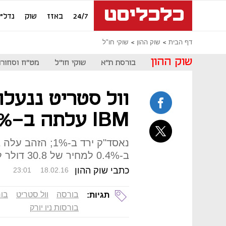
24/7
באזז
שוק
נדל"ן
דף הבית
שוק ההון
שוקי חו"ל
שוק ההון
בורסת ת"א
שוקי חו"ל
מט"ח וסחורו
וול סטריט ננעלה 
IBM עלתה ב-5.1%
ב-0.4% למחיר של 30.8 דולר לחבית
כתבי שוק ההון
23:01
18.02.16
בורסה
וול סטריט
בו
תגיות:
בורסות ניו יורק