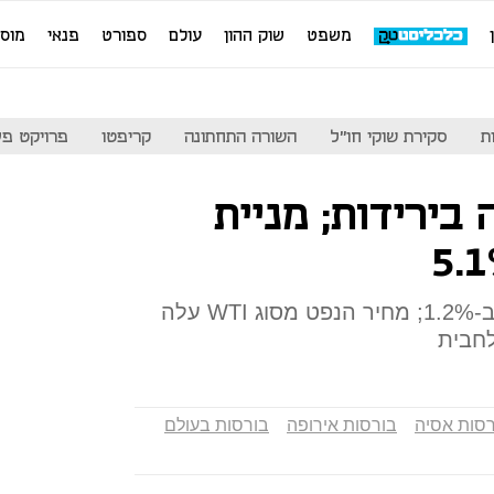
משפט
שוק ההון
עולם
ספורט
פנאי
מוס
ת
סקירת שוקי חו"ל
השורה התחתונה
קריפטו
פרויקט פע
בירידות; מניית
נאסד"ק ירד ב-1%; הזהב עלה ב-1.2%; מחיר הנפט מסוג WTI עלה
רסות אסיה
בורסות אירופה
בורסות בעולם