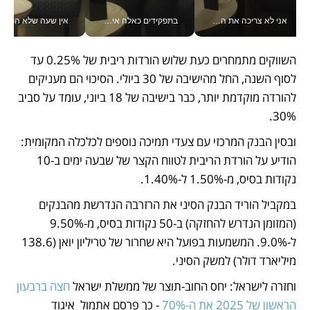
אני לא צריכה את המשרד: רונית שרעבי-חדד מנהלת ארגון של 30000 עובדים מכל מקום_v
בתפקידים כאלה אי אפשר לחכות: אושרת לוי מניעה השקעות ענק מהטלפון_v
אין שעה שלא התעסקתי במשבר - טל אלכסנדרוביץ’ שגב מנהלת משברים
השווקים מתמחרים כעת שלוש הורדות ריבית של 0.25% עד 
לסוף השנה, החל מהישיבה של 30 ביולי. הסיכוי הם מעניקים 
להורדה מוקדמת יותר, כבר בישיבה של 18 ביוני, עומד על סביב 
30%. 
ובסין הבנק המרכזי עם צעדי תמיכה נוספים לכלכלה המקומית: 
הודיע על הורדת הריבית לטווח הקצר של שבעה ימים ב-10 
נקודות בסיס, מ-1.50% ל-1.40%. 
במקביל הוריד הבנק הסיני את הרזרבה הנדרשת מהבנקים 
(המזומן הנדרש להחזקה) ב-50 נקודות בסיס, מ-9.50% 
ל-9.0%. המשמעות בפועל היא שחרור של טריליון יואן (138.6 
מיליארד דולר) למשק הסיני. 
וחזרה לישראל: יחס החוב-תוצר של ממשלת ישראל 
חצה ברבעון 
הראשון של 2025 את ה-70%
 - כך פרסם אתמול  איגוד 