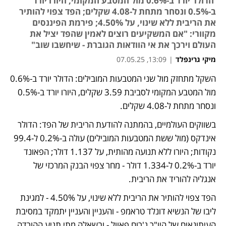
הדולר יורד ב-0.6% מול המטבע המקומי, היורו יורד
ב-0.5% ונסחר מתחת ל-4.08 שקלים; הפד צפוי להותיר
את הריבית ללא שינוי, על 4.50%; פירמת הפיננסים
מקוורי: "אם המשקיעים רוצים לאמין שהפד יציל את
העולם וירכך את אי הוודאות הגוברת - שיחשבו שוב"
מיקי גרינפלד
|
13:09, 07.05.25
השקל מתחזק מול שני המטבעות המובילים: הדולר יורד ב-0.6% 
נפתח בכרטיסייה חדשה
מול המטבע המקומי לסביבת 3.59 שקלים, היורו יורד ב-0.5% 
ונסחר מתחת ל-4.08 שקלים. 
בשווקים העולמיים, בהמתנה להודעת הריבית של הפד: הדולר 
אינדקס (מול ששת המטבעות המובילים) עולה ב-0.2% ל-99.4 
נקודות; היורו ללא תנועה מהותית, על 1.137 דולר; הפאונד 
יורד ב-0.2% ל-1.334 דולר - מחר צפוי הבנק המרכזי של 
אנגליה להוריד את הריבית. 
הפד צפוי להותיר את הריבית ללא שינוי, על 4.50% - למגינת 
ליבו של הנשיא דונלד טראמפ - והעניין והעניין יתמקד במסיבת 
העיתונאים של היו"ר ג'רום פאוול - ובשאלה מתי תגיע ההורדה 