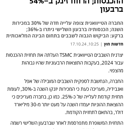
ההכנסות; הרווח זינק ב-54%
ברבעון
החברה הטייוואנית צופה עלייה חדה של 30% במכירות
השנה; הכנסותיה ברבעון השלישי ניתרו ב-36%;
ברקע: הביקוש הגבוה לשבבים בתחום הבינה המלאכותית
חדשות חוץ
|
10:25, 17.10.24
יצרנית השבבים הטייוואנית TSMC העלתה את תחזית ההכנסות 
נפתח בכרטיסייה חדשה
עבור 2024, בעקבות התוצאות הרבעוניות שהיו גבוהות 
מהצפוי.
החברה, הנחשבת לספקית השבבים המובילה של אפל 
ואנבידיה, מעריכה כעת כי המכירות יזנקו השנה ב-30%, לעומת 
תחזית קודמת לעלייה של כ-25%. כמו כן, בחברה מעריכים כי 
ההוצאות ההוניות יעמדו השנה על מעט יותר מ-30 מיליארד 
דולר, בהתאם לתחזית הקודמת. 
התחזית המשופרת מתפרסמת לאחר שברבעון השלישי רשמה 