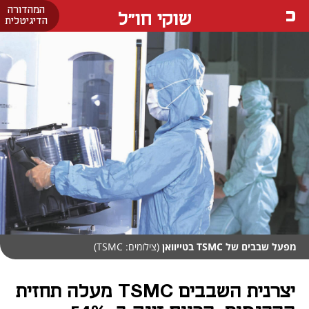
המהדורה
שוקי חו"ל
הדיגיטלית
מפעל שבבים של TSMC בטייוואן
(צילומים: TSMC)
יצרנית השבבים TSMC מעלה תחזית