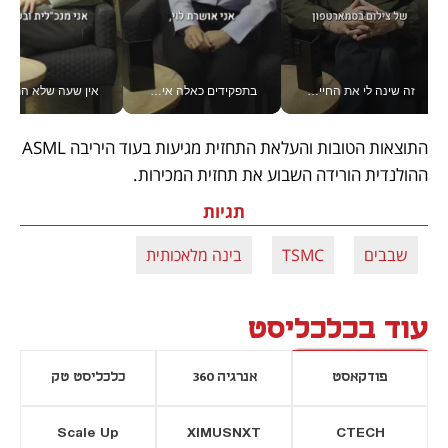
זה שינה לי את החיים: איך עידו איז'ק הופך את הסמארטפון לכלי צילום מקצועי_v
בתפקידים כאלה אי אפשר לחכות: אושרת לוי מניעה השקעות ענק מהטלפון_v
אין שעה שלא התעסקתי במשבר - טל אלכסנדרוביץ’ שגב מנהלת משברים
התוצאות הטובות והעלאת התחזית מגיעות בעוד היריבה ASML 
ההולנדית הורידה השבוע את תחזית המכירות. 
תגיות
שבבים
TSMC
בינה מלאכותית
עוד בכלכליסט
פודקאסט
אנרגיה 360
כלכליסט טק
Scale Up
XIMUSNXT
CTECH