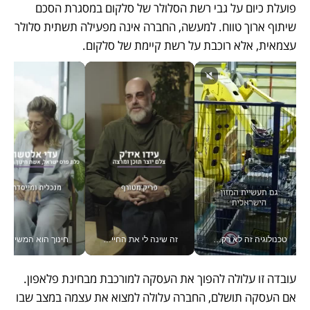
פועלת כיום על גבי רשת הסלולר של סלקום במסגרת הסכם 
שיתוף ארוך טווח. למעשה, החברה אינה מפעילה תשתית סלולר 
עצמאית, אלא רוכבת על רשת קיימת של סלקום. 
טכנולוגיה זה לא רק בהייטק: גם תעשיית המזון הישראלית מאמצת כלי AI, אוטומציה וניתוח דאטה בזמן אמת
זה שינה לי את החיים: איך עידו איז'ק הופך את הסמארטפון לכלי צילום מקצועי_v
חינוך הוא המש
עובדה זו עלולה להפוך את העסקה למורכבת מבחינת פלאפון. 
אם העסקה תושלם, החברה עלולה למצוא את עצמה במצב שבו 