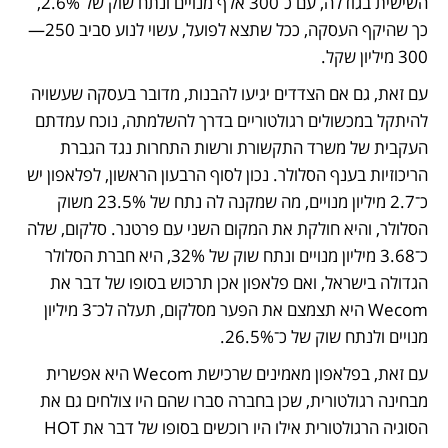
השישית בגודלה, עם כ־300 אלף מנויים ונתח שוק של 2.6%, 
כך שהיקף העסקה, ככל שתצא לפועל, עשוי לנוע סביב 250—
300 מיליון שקל. 
עם זאת, גם אם הצדדים יגיעו להבנות, מדובר בעסקה שעשויה 
להיתקל במכשולים רגולטוריים בדרך להשלמתה, נוכח עמדתם 
העקבית של משרד התקשורת ורשות התחרות נגד הגברת 
הריכוזיות בענף הסלולר. נכון לסוף הרבעון הראשון, לפלאפון יש 
כ־2.7 מיליון מנויים, מה שמקנה לה נתח של 23.5% משוק 
הסלולר, והיא חולקת את המקום השני עם פרטנר. סלקום, שלה 
כ־3.68 מיליון מנויים ונתח שוק של 32%, היא חברת הסלולר 
הגדולה בישראל, ואם פלאפון אכן תרכוש בסופו של דבר את 
Wecom היא תצמצם את הפער מסלקום, תעלה לכ־3 מיליון 
מנויים ולנתח שוק של כ־26.5%. 
עם זאת, בפלאפון מאמינים שרכישת Wecom היא אפשרית 
מבחינה רגולטורית, שכן בחברה סברו שהם היו צולחים גם את 
הסוגיה הרגולטורית אילו היו רוכשים בסופו של דבר את HOT 