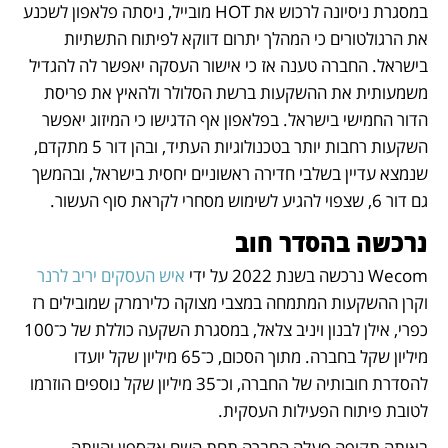
במסגרת ניסיונה לרכוש את HOT מובייל, ניסתה פלאפון לשכנע 
את הרגולטורים כי המהלך יתרום דווקא לפיתוח התשתיות 
בישראל. החברה טענה אז כי אישור העסקה יאפשר לה להגדיל 
משמעותית את ההשקעות ברשת הסלולר ולהאיץ את פריסת 
הדור החמישי בישראל. בפלאפון אף הדגישו כי המיזוג יאפשר 
השקעות רחבות יותר בטכנולוגיות העתיד, ובהן דור 5 מתקדם, 
שנמצא עדיין בשלבי חדירה ראשוניים יחסית בישראל, ובהמשך 
גם דור 6, שצפוי להגיע לשימוש מסחרי לקראת סוף העשור.
נרכשה בהסדר חוב 
Wecom נרכשה בשנת 2022 על ידי 
איש העסקים יריב לרנר
וקרן ההשקעות המתמחה במצבי מצוקה כלירמרק שמובילים רז 
כפרי, אילן לבנון ויניב צלאל, במסגרת השקעה כוללת של כ־100 
מיליון שקל בחברה. מתוך הסכום, כ־65 מיליון שקל יועדו 
להסדרת חובותיה של החברה, וכ־35 מיליון שקל נוספים הוזרמו 
לטובת פיתוח הפעילות העסקית. 
באותה תקופה פעלה החברה תחת השם אקספון והייתה 