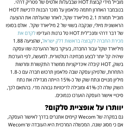
מובייל מידי קבוצת HOT שבבעלות אלטיס של פטריק דרהי. 
בנובמבר האחרון חתמה פלאפון על מזכר הבנות לרכישת HOT 
מובייל תמורת 2.1 מיליארד שקל, לאחר שהעלתה את ההצעה 
הראשונית מיולי, שנקבה בשווי של 2 מיליארד שקל.  אולם בסופו 
של דבר דרהי ומנכ"לית HOT טל גרנות העדיפו 
לקדם את 
מכירת החברה לקבוצה בראשות דלק ישראל
, שהציעה 1.88 
מיליארד שקל עבור החברה, בעיקר בשל ההערכה שזו עסקה 
שיהיה קל יותר לבצע מבחינה רגולטורית. למעשה, לפי הערכות 
בשוק, HOT קיבלה אינדיקציות ממשרד התקשורת ומרשות 
התחרות, שלפיהן עסקה שבה פלאפון תרכוש חברה עם כ-1.8 
מיליון מנויים ונתח שוק של כ-15% הייתה מגדילה את נתח 
השוק שלה לכ-41% ומובילה לריכוזיות גבוהה מדי. בהתאם לכך, 
סיכויי אישור העסקה הוערכו כנמוכים.
יוותרו על אופציית סלקום?
גם במקרה של Wecom קיימים אתגרים בדרך לאישור העסקה, 
אם כי מסוג שונה. המכשלה המרכזית היא העובדה ש־Wecom 