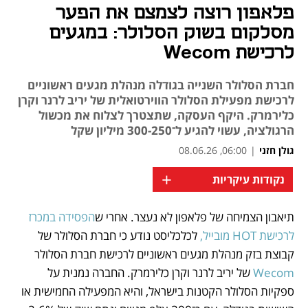
פלאפון רוצה לצמצם את הפער
מסלקום בשוק הסלולר: במגעים
לרכישת Wecom
חברת הסלולר השנייה בגודלה מנהלת מגעים ראשוניים
לרכישת מפעילת הסלולר הווירטואלית של יריב לרנר וקרן
כלירמרק. היקף העסקה, שתצטרך לצלוח את מכשול
הרגולציה, עשוי להגיע ל־300-250 מיליון שקל
גולן חזני
|
06:00, 08.06.26
+
נקודות עיקריות
תיאבון הצמיחה של פלאפון לא נעצר. אחרי ש
הפסידה במכרז 
נפתח בכרטיסייה חדשה
נפתח בכרטיסייה חדשה
נפתח בכרטיסייה חדשה
נפתח בכרטיסייה חדשה
לרכישת HOT מובייל, 
לכלכליסט נודע כי חברת הסלולר של 
קבוצת בזק מנהלת מגעים ראשוניים לרכישת חברת הסלולר 
Wecom 
של יריב לרנר וקרן כלירמרק. החברה נמנית על 
ספקיות הסלולר הקטנות בישראל, והיא המפעילה החמישית או 