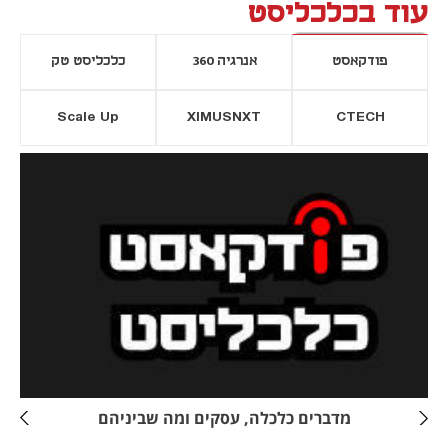
עוד בכלכליסט
פודקאסט
אנרגיה 360
כלכליסט טק
Scale Up
XIMUSNXT
CTECH
יסייה חדשה
נפתח בכרטיסייה חדשה
מדברים כלכלה, עסקים ומה שביניהם