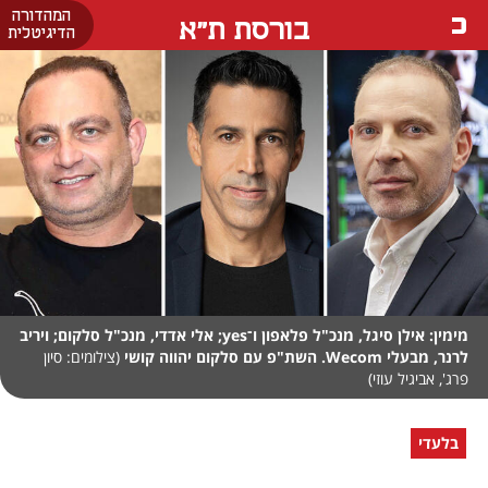
המהדורה
בורסת ת"א
הדיגיטלית
מימין: אילן סיגל, מנכ"ל פלאפון ו־yes; אלי אדדי, מנכ"ל סלקום; ויריב
לרנר, מבעלי Wecom. השת"פ עם סלקום יהווה קושי
(צילומים: סיון
פרג', אביגיל עוזי)
בלעדי