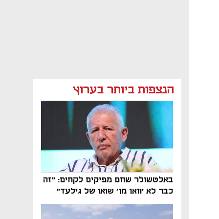
הנצפות ביותר בערוץ
באלטשולר שחם מפיקים לקחים: "זה
כבר לא 'וואן מן' שואו של גילעד"