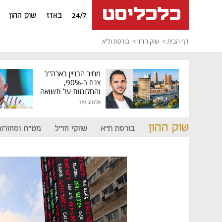
24/7
באזז
שוק ההון
דף הבית
שוק ההון
בורסת ת"א
מחיר הבניין בארה"ב
צנח ב-90%,
והחלומות על תשואה
גבוהה התנפצו
אלמוג עזר
שוק ההון
בורסת ת"א
שווקי חו"ל
מט"ח וסחורות