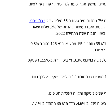
הבכיר שלה בדירקטוריון ישראכרט, אך בינתיים תמשיך תמר יסעור לכהן כיו"ר, לפחות עד לסיום 
 שקל. 
לכלכליסט 
 כי העסקה של בעל השליטה והמנכ"ל בטיב טעם נעשתה בהנחה של 2%. שלום ישאר 
: מדד ת"א 35 נחתך ב-1% מהשיא, ת"א 125 נסוג ב-0.8%. 
אנלייט נחתכת ב-3.7% בתחתית מדד הדגל, נובה במינוס 3.3%, אלביט יורדת ב-2.5%. הפניקס 
סאמיט מזנקת ב-7% אחרי שמכרה 16.9% ממניות פז תמורת 1.1 מיליארד שקל - על כך דווח 
ף של פוליטיקה ותקווה לעסקת חטופים. 
 ומניות הביטוח זינקו ב-4.6%. מדד ת"א 35 התחזק ב-1.1%, 