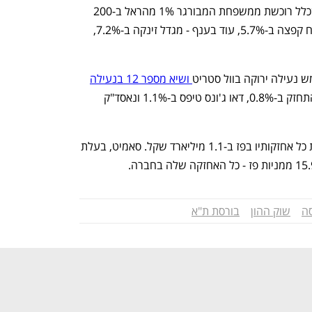
ת"א 125 טיפס ב-1.2%. כלכליסט דיווח שכלל רוכשת ממשפחת המבורגר 1% מהראל ב-200 
מיליון שקל. הראל עלתה ב-3% וכלל ביטוח קפצה ב-5.7%, עוד בענף - מגדל זינקה ב-7.2%, 
נפתח בכרטיסייה חדשה
נפתח בכרטיסייה חדשה
ש נעילה ירוקה בוול סטריט
 ושיא מספר 12 בנעילה
במדד S&P 500 מתחילת השנה. המדד התחזק ב-0.8%, דאו ג'ונס טיפס ב-1.1% ונאסד"ק 
 כי זוהר לוי מוכר את כל אחזקותיו בפז ב-1.1 מיליארד שקל. סאמיט, בעלת 
ענף במתח גבוה
מדברים כלכלה, עסקים ומה שב
ה
שוק ההון
בורסת ת"א