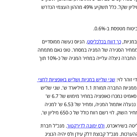
סכומים נוספים בהיקף כולל של עד 100 מיליון שקל. כלל תשקיע 49% מההון העצמי הנדרש 
כך דווח בכלכליסט
. הגיוס נעשה ממוסדיים 
במחיר של 9 שקלים למניה, כאחוז פחות ממחיר הסגירה של המניה במסחר. טופ גאם מתמחה 
בפיתוח וייצור תוספי תזונה בסוכריות גומי. החברה ניצלה עלייה במחיר המניה של כ-10% תוך 
י זוהר לוי: 
שני שליש במניות ושליש באופציות לחצי 
. סאמיט של לוי כאמור מכרה 16.9% ממניות החברה תמורת 1.1 מיליארד ש'. שני שליש 
מהמניות נמכרו ישירות, ושליש שהחזיקה סאמיט נמכרו כאופציה במחיר מימוש של 6.7 ש' 
למניה. זאת לעומת מחיר של 6.83 ש' בה ננעלה אתמול המניה, ומחיר של 6.53 ש' למניה 
טה בשיראכרט, 
ולס ימונה לדירקטור
. מנכ"ל חברת 
כרטיסי האשראי רן עוז יעזוב בקרוב, לפי ההערכות. מנכ"ל קבוצת דלק עידן ולס יהיה הנציג 