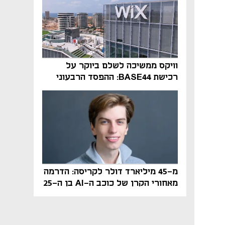
וויקס ממשיכה לשלם ביוקר על
רכישת BASE44: ההפסד הרבעוני
זינק ל-76 מיליון דולר
מ-45 מיליארד דולר לקריסה: הדרמה
מאחורי הקרן של כוכב ה-AI בן ה-25