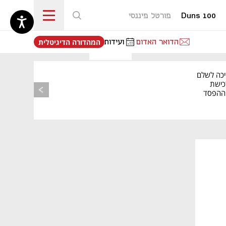
Duns 100
פורטל פיננסי
נפתח בכרטיסייה חדשה
הדואר האדום
ועידות
המהדורה הדיגיטלית
יכה לשלם
כישת
BASE: ההפסד
הרבעוני זינק ל-76