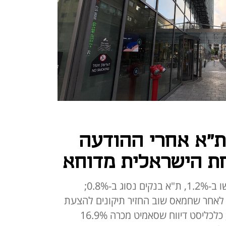
ת"א אחרי ההודעה
ת הישראלית מדוחא
מדד ת"א 35 ומדד ת"א 125 נחלשו ב-1.2%, ת"א בנקים נסוג ב-0.8%;
לאחר שחמאס שוב החזיר תיקונים להצעת
המתווכות והוביל למשבר בתהליך; כלכליסט דיווח שסאמיט מכרה 16.9%