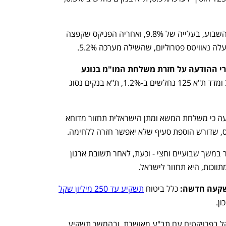
מנורה מבטחים הובילה את מדד ת"א 35 השבוע, בעלייה של 9.8%, ואחריה הפניקס שקפצה 
הירידות בבורסה מתגברות אחרי ההודעה על חזרת משלחת המו"מ בנוגע 
מדד ת"א 35 ומדד ת"א 125 נחלשים ב-1.2%, ת"א בנקים נסוג 
לשכת ראש הממשלה בנימין נתניהו הודיעה כי משלחת המשא ומתן הישראלית תחזור מדוחא 
ס, שדורש הוספת סעיף שלא יאפשר חזרה ללחימה.
משלחת המו"מ ערכה שיחות בבירת קטאר במשך שבועיים וחצי - וכעת, לאחר תשובת ארגון 
ווכות, היא תחזור לישראל. 
השקעה חדשה: 
כלל ביטוח 
תשקיע עד 250 מיליון שקל
ן. 
בשלב הראשון תשקיע כלל 150 מיליון שקל בפרויקטים עם תב"ע מאושרת, ובהמשך תשקיע 