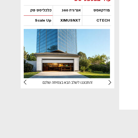
פודקאסט
אנרגיה 360
כלכליסט טק
Scale Up
XIMUSNXT
CTECH
נפתח בכרטיסייה חדשה
נפתח בכרטיסייה חדשה
נפתח בכרטיסייה חדשה
נפתח בכרטיסייה חדשה
יניהם
התכוננו לשלב הבא בצמיחה שלכם!