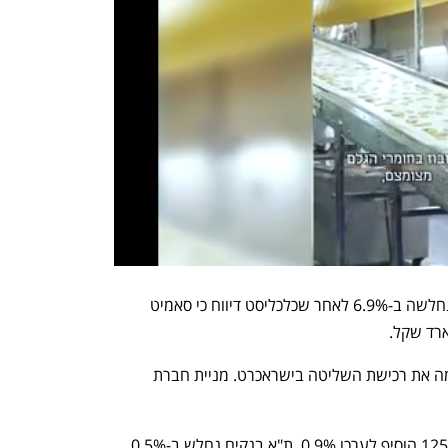
מניית סאמיט קפצה ב-8.1% ופז אנרגיה נחלשה ב-6.9% לאחר שכלכליסט דיווח כי סאמיט 
קבוצת דלק נסוגה ב-3.4% אחרי שהשלימה את רכישת השליטה בישראכרט. מניית חברת 
בסיכום שבועי - ת"א 35 עלה ב-1%, ת"א 125 הוסיף לערכו 0.9%, ת"א בנקים נחלש ב-0.5%, 