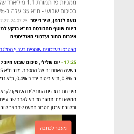
בסיכום שבועי - ת"א 35 עלה ב-1%, ת"א ביטוח זינק ב-6.7%
נועם לנדמן
,
שיר רייטר
7:27, 24.07.25
איגרות החוב ועדכוני האנליסטים
הצטרפו לעדכונים שוטפים בערוץ הטלגרם
17:25 - 
יום שלילי, סיכום שבוע חיובי:
ב-0.8%, ת"א ביטוח ירד ב-0.4%, ת"א נדל"ן נסוג ב-1.3% ות"א נפט וגז מחק 2.2%.
ותשובת ארגון הטרור חמאס שהחזיר שוב "
מעבר לכתבה