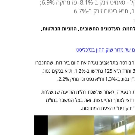
ממניות פז תמורת 1.1 מיליארד שקל - סאמיט זינק ב-8.1%, פז מחקה 6.9%;
1
דיווח שוטף מהבורסה בת"א ברקע למלחמה: העדכונים החשובים, המניות הבולטות, 
 של מדור שוק ההון בכלכליסט
 הבורסה בתל אביב נעלה את היום בירידות, שהתגברו 
בשעה האחרונה של המסחר. מדד ת"א 35 ומדד ת"א 125 נחלשו ב-1.2%, ת"א בנקים נסוג 
הירידות במדדים המובילים העמיקו לקראת הנעילה, לאחר שלשכת רה"מ הודיעה שמשלחת 
המשא ומתן תחזור מדוחא לאחר שבועיים וחצי לצורך התייעצות. זאת בצל המשבר במו"מ 
תיקונים" להצעת המתווכות.