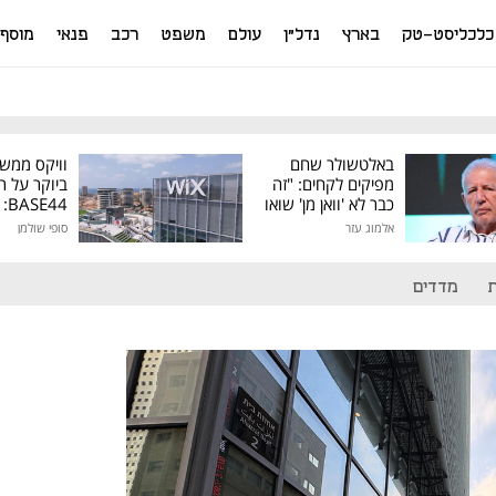
כלכליסט-טק
בארץ
נדל"ן
עולם
משפט
רכב
פנאי
מוסף
באלטשולר שחם
וויקס ממש
מפיקים לקחים: "זה
ביוקר על ר
כבר לא 'וואן מן' שואו
44
של גילעד"
אלמוג עזר
סופי שולמן
מיליון דולר
מדדים