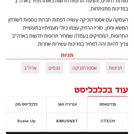
מוזלות לחולים, והצעת תרופות חדשות באותו מחיר בארה"ב 
במדינות מתפתחות. 
העסקה עם אסטרהזניקה עשויה לפתות חברות נוספות לשולחן 
המשא ומתן. סוריו הרחיק עצמו ביולי מעמיתיו בתעשיית 
התרופות, המחזיקים בעמדה שמחיר תרופות חדשות בארה"ב 
צריך להיות זהה למחיר במדינות עשירות אחרות. 
תגיות
תרופות
אסטרהזניקה
מכסים
ארה"ב
עוד בכלכליסט
פודקאסט
אנרגיה 360
כלכליסט טק
Scale Up
XIMUSNXT
CTECH
יסייה חדשה
נפתח בכרטיסייה חדשה