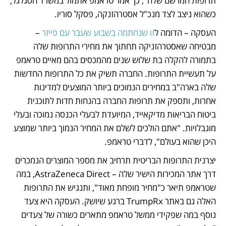
תרופות המרשם שלה", כך אמר טראמפ אתמול במשרד הסגלגל, 
כשהוא ניצב לצד מנכ"ל אסטרהזנקה, פסקל סוריו. 
העסקה – הדומה ל
זו שנחתמה בשבוע שעבר עם פייזר
 – 
מבטיחה שאסטרהזניקה תחתוך את מחירי התרופות שלה 
בתמורה להקלה בת שלוש שנים מהמכסים בהם מאיים טראמפ 
על תעשיית התרופות. החברה תשיק את כל התרופות החדשות 
שלה בארה"ב במחירים הנמוכים ביותר המוצעים למדינות 
אחרות, ותספק את תרופות החברה בהנחות חדות לתוכנית 
ביטוח הבריאות מדיקאייד, המיועדת לבעלי הכנסה נמוכה ובעלי 
מוגבלויות. "אתם הולכים לשלם את המחיר הנמוך ביותר שמוצע 
היכן שהוא בעולם", לדברי טראמפ. 
יצרנית התרופות הבריטית תרחיב את מספר המוצרים הנמכרים 
דרך אתר המכירות הישיר שלה – AstraZeneca Direct, במה 
שטראמפ תיאר כ"מחיר מופחת מאוד", ותנגיש את התרופות 
האלה גם באתר TrumpRx ברגע שיושק. העסקה היא צעד 
נוסף במה שפקידי ממשל טראמפ מתארים כשורה של צעדים 