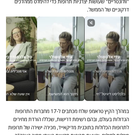
"וולונטריים" שעושות יצרניות תרופות כדי להימלט ממהלכים 
דרקוניים של הממשל. 
כלכליסט דיגיטל "חינוך הוא המשימה של החיים שלי"_v
חינוך הוא המשישמה של החיים שלי - V
אין שעה שלא התעסקתי במשבר - טל אלכסנדרוביץ’ שגב מנהלת משברים
במהלך הקיץ טראמפ שלח מכתבים ל-17 מחברות התרופות 
הגדולות בעולם, ובהם רשימת דרישות, שכללו הורדת מחירים 
לתרופות הכלולות בתוכנית מדיקאייד, מכירה ישירה של תרופות 