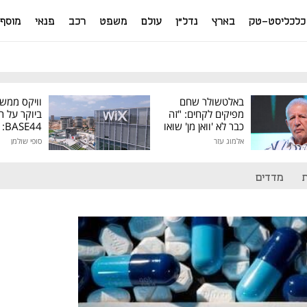
כלכליסט-טק
בארץ
נדל"ן
עולם
משפט
רכב
פנאי
מוסף
באלטשולר שחם
וויקס ממש
מפיקים לקחים: "זה
ביוקר על ר
כבר לא 'וואן מן' שואו
44
של גילעד"
אלמוג עזר
סופי שולמן
מיליון דולר
מדדים