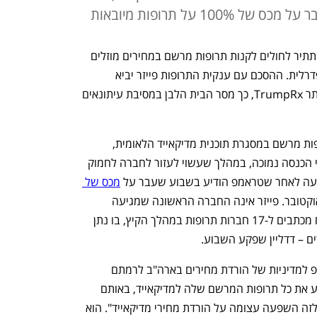
1 על תרופות מיובאות
ממשל טראמפ הודיע שחתם על עסקה שתתיר לחולים לקנות תרופות מרשם במחירים מוזלים 
דרך אתר חדש שמופעל ע"י הממשלה הפדרלית. ההסכם עם ענקית התרופות פייזר יביא 
להורדת מחיר של עד 85% בקנייה דרך אתר TrumpRx, כך מסר הבית הלבן במסיבת עיתונאים 
פייזר הסכימה גם להוריד מחירים של תרופות מרשם במסגרת תוכנית מדיקאייד הלאומית, 
שמספקת ביטוח בריאות לאמריקאים בעלי הכנסה נמוכה, במהלך שעשוי לעזור לחברה לחמוק 
עה לאחר שטראמפ הודיע בשבוע שעבר על 
מכס של 
החל מה-1 באוקטובר. פייזר אינה החברה הראשונה שמגיעה 
לעסקה עם טראמפ, לאחר שהאחרון שלח מכתבים ל-17 חברות תרופות במהלך הקיץ, בו נתן 
במהלך מסיבת העיתונאים התייחס טראמפ למדיניות של הורדת מחירים בארה"ב לרמתם 
מחוצה לה. לדבריו, "פייזר מתחייבת להציע את כל תרופות המרשם שלה למדיקאייד, באותם 
מחירים נמוכים של מדינות אחרות. תהיה לזה השפעה עצומה על הורדת מחירי מדיקאייד". הוא 