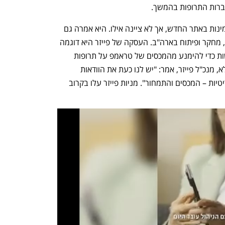
רות התרופות בהמשך. 
פייזר מסרה אתמול שרוב תרופותיה יהיו זמינות באתר החדש, אך לא ציינה אילו. היא אמרה גם 
שתשקיע 70 מיליארד דולר נוספים בייצור, מחקר ופיתוח בארה"ב. העסקה של פייזר היא דוגמה 
לוויתורים שנאלצות חברות התרופות לעשות כדי להימנע מהמכסים של טראמפ על תרופות 
ממותגות למשך שלוש שנים. אלברט בורלא, מנכ"ל פייזר, אמר: "יש לנו כעת את הוודאות 
והיציבות להן אנו זקוקים בשתי חזיתות קריטיות – המכסים והתמחור". מניות פייזר עלו בקרוב 