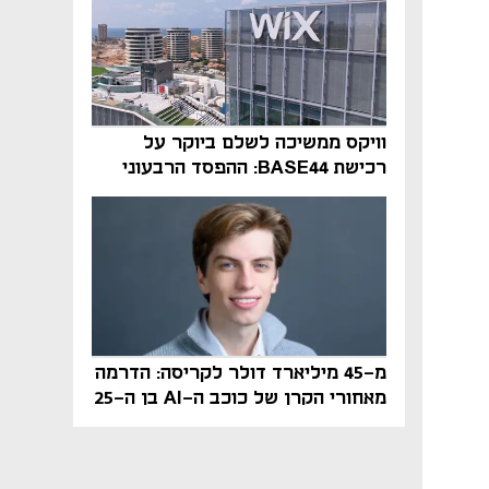
וויקס ממשיכה לשלם ביוקר על
רכישת BASE44: ההפסד הרבעוני
זינק ל-76 מיליון דולר
מ-45 מיליארד דולר לקריסה: הדרמה
מאחורי הקרן של כוכב ה-AI בן ה-25