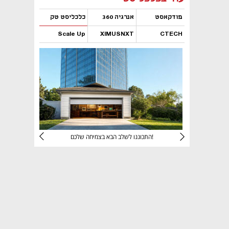
פודקאסט
אנרגיה 360
כלכליסט טק
Scale Up
XIMUSNXT
CTECH
נפתח בכרטיסייה חדשה
נפתח בכרטיסייה חדשה
נפתח בכרטיסייה חדשה
נפתח בכרטיסייה חדשה
יניהם
התכוננו לשלב הבא בצמיחה שלכם!