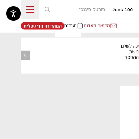
Duns 100
פורטל פיננסי
נפתח בכרטיסייה חדשה
הדואר האדום
ועידות
המהדורה הדיגיטלית
יכה לשלם
כישת
BASE: ההפסד
הרבעוני זינק ל-76