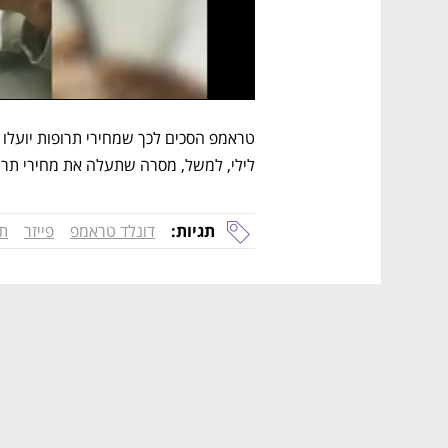
לילי, למשל, מסרה שתעלה את מחירי תרופ
תגיות:
דונלד טראמפ
פייזר
תר