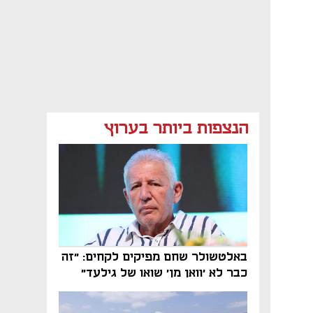
הנצפות ביותר בערוץ
באלטשולר שחם מפיקים לקחים: "זה
כבר לא 'וואן מן' שואו של גילעד"