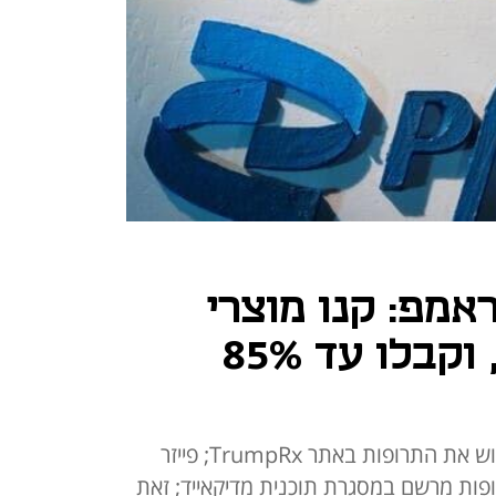
אמפ: קנו מוצרי
פייזר באתר שלי, וקבלו עד 85%
הבית הלבן הודיע כי ניתן יהיה לרכוש את התרופות באתר TrumpRx; פייזר
פות מרשם במסגרת תוכנית מדיקאייד; זאת