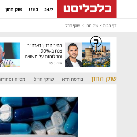
24/7
באזז
שוק ההון
דף הבית
שוק ההון
שוקי חו"ל
מחיר הבניין בארה"ב
צנח ב-90%,
כלכליסט
דיגיטל
והחלומות על תשואה
גבוהה התנפצו
אלמוג עזר
שוק ההון
בורסת ת"א
שווקי חו"ל
מט"ח וסחורות