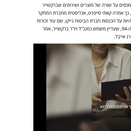
החשיפה של ברקשייר אליהם. השלכות המכסים על שורה של מוצרים ושירותים שברקשייר 
מושקעת בהם עשויות להיות משמעותיות, כך אמרה קאתי סייפרט, אנליסטית מחברת המחקר 
CFRA. ההשפעה הישירה ביותר עשויה להיות על הכנסות חברת הביטוח גייקו, שם עוד זכורות 
היטב השפעות מגפת הקורונה. באפט בן ה-94, שעדיין משמש כמנכ"ל ויו"ר ברקשייר, אמר 
 אייבל. 