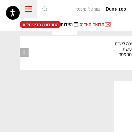
Duns 100
פורטל פיננסי
נפתח בכרטיסייה חדשה
הדואר האדום
ועידות
המהדורה הדיגיטלית
יכה לשלם
כישת
BASE: ההפסד
הרבעוני זינק ל-76