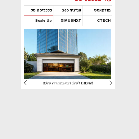
פודקאסט
אנרגיה 360
כלכליסט טק
Scale Up
XIMUSNXT
CTECH
נפתח בכרטיסייה חדשה
נפתח בכרטיסייה חדשה
נפתח בכרטיסייה חדשה
נפתח בכרטיסייה חדשה
יניהם
התכוננו לשלב הבא בצמיחה שלכם!