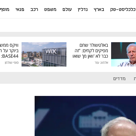
כלכליסט-טק
בארץ
נדל"ן
עולם
משפט
רכב
פנאי
מוסף
באלטשולר שחם
וויקס ממש
מפיקים לקחים: "זה
ביוקר על ר
כבר לא 'וואן מן' שואו
44
של גילעד"
אלמוג עזר
סופי שולמן
מיליון דולר
מדדים