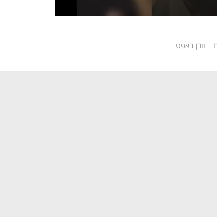
ם
וורן באפט