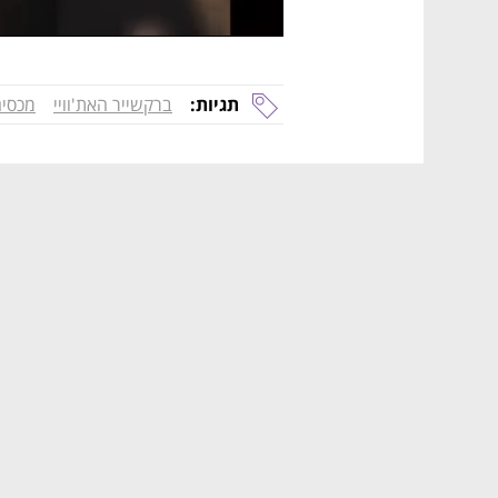
תגיות:
ברקשייר האת'וויי
מכסי