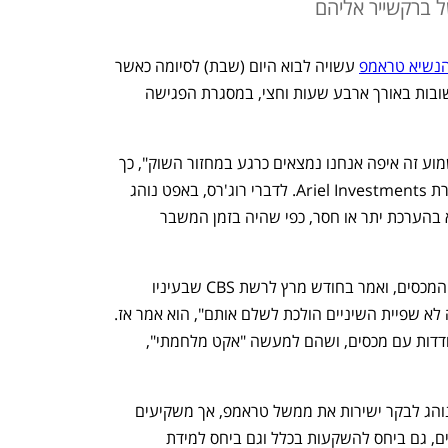
 ברקשייר אליהם
נשיא טראמפ
 עשויה לבוא היום (שבת) לסיומה כאשר 
המשקיע האגדי ישתתף בסשן שאלות ותשובות באורך ארבע שעות וחצי, במסגרת הפגישה 
"אני חושב שמה שרוב האנשים רוצים לשמוע זה איפה אנחנו נמצאים כרגע במחזור השוק", כך 
אמר ג'ון רוג'רס, מייסד ומנכ"ל שותף בחברת Ariel Investments. לדברי רוג'רס, באפט נוהג 
לתת רמזים למשקיעים כאשר השוק נמצא בהערכת יתר או חסר, כפי שהיה בזמן המשבר 
באפט לא נמנע לגמרי מלהתבטא בנושא המכסים, ואמר בחודש מרץ לרשת CBS שבעיניו 
המכסים הם לא יותר ממס על מוצרים. "זה לא שפיית השיניים הולכת לשלם אותם", הוא אמר אז. 
הוא אמר גם שלברקשייר ניסיון רב בהתמודדות עם מכסים, ושהם למעשה "אקט מלחמתי", 
באפט, הידוע בתמיכתו בדמוקרטים, אינו נוהג לבקר ישירות את ממשל טראמפ, אך משקיעים 
ואנליסטים מחכים למוצא פיו בנוגע למכסים, גם ביחס להשקעות בכלל וגם ביחס למידת 