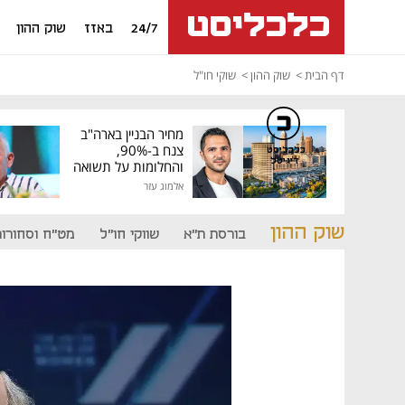
24/7
באזז
שוק ההון
דף הבית
שוק ההון
שוקי חו"ל
מחיר הבניין בארה"ב
צנח ב-90%,
כלכליסט
דיגיטל
והחלומות על תשואה
גבוהה התנפצו
אלמוג עזר
שוק ההון
בורסת ת"א
שווקי חו"ל
מט"ח וסחורות