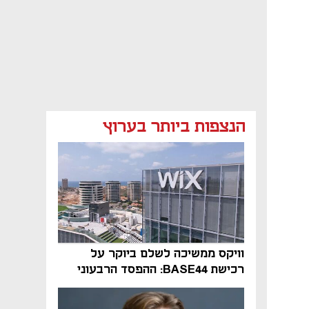
הנצפות ביותר בערוץ
וויקס ממשיכה לשלם ביוקר על
רכישת BASE44: ההפסד הרבעוני
זינק ל-76 מיליון דולר