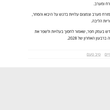
ח ומערב. 
זאת במקביל לחיזוק הסינרגיה בין ישרקו ומזרח מערב וצמצום עלויות בדגש על היבוא והסחר, 
יות הליבה.
החברה ממשיכה בהקמת מרכז לוגיסטי חדש בעמק חפר, שאמור לחסוך בעלויות ולשפר את 
בעון האחרון של 2028.
יים
טיב טעם