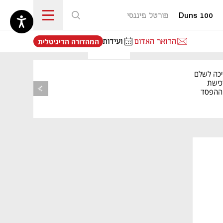
Duns 100
פורטל פיננסי
נפתח בכרטיסייה חדשה
הדואר האדום
ועידות
המהדורה הדיגיטלית
יכה לשלם
כישת
BASE: ההפסד
הרבעוני זינק ל-76