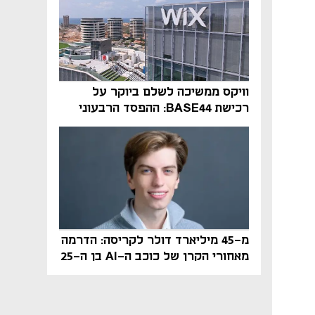
וויקס ממשיכה לשלם ביוקר על
רכישת BASE44: ההפסד הרבעוני
זינק ל-76 מיליון דולר
מ-45 מיליארד דולר לקריסה: הדרמה
מאחורי הקרן של כוכב ה-AI בן ה-25