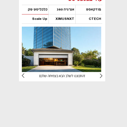
פודקאסט
אנרגיה 360
כלכליסט טק
Scale Up
XIMUSNXT
CTECH
נפתח בכרטיסייה חדשה
נפתח בכרטיסייה חדשה
נפתח בכרטיסייה חדשה
נפתח בכרטיסייה חדשה
יניהם
התכוננו לשלב הבא בצמיחה שלכם!