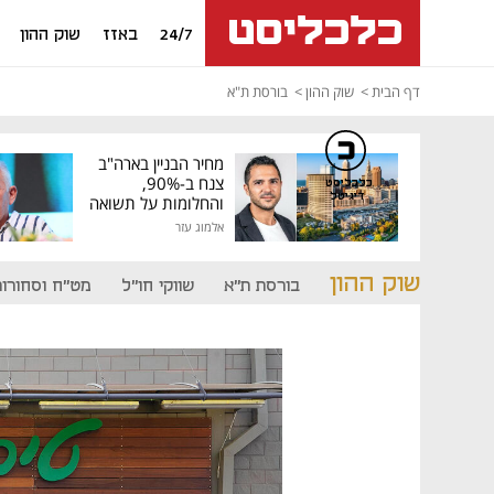
24/7
באזז
שוק ההון
דף הבית
שוק ההון
בורסת ת"א
מחיר הבניין בארה"ב
צנח ב-90%,
כלכליסט
דיגיטל
והחלומות על תשואה
גבוהה התנפצו
אלמוג עזר
שוק ההון
בורסת ת"א
שווקי חו"ל
מט"ח וסחורות