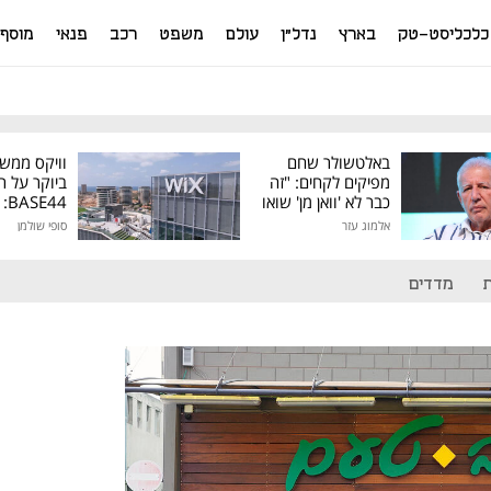
כלכליסט-טק
בארץ
נדל"ן
עולם
משפט
רכב
פנאי
מוסף
באלטשולר שחם
וויקס ממש
מפיקים לקחים: "זה
ביוקר על ר
כבר לא 'וואן מן' שואו
44
של גילעד"
אלמוג עזר
סופי שולמן
מיליון דולר
מדדים