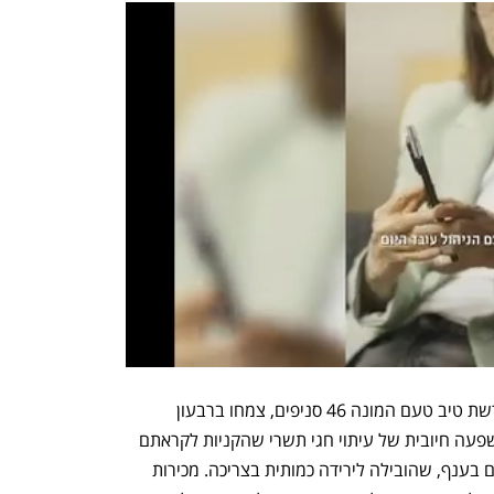
מכירות זרוע הקמעונאות, שמפעילה את רשת טיב טעם המונה 46 סניפים, צמחו ברבעון 
ב-1.3% ל-394.7 מיליון שקל, בעקבות השפעה חיובית של עיתוי חגי תשרי שהקניות לקראתם 
החלו בסוף הרבעון, וכן מהעלאות המחירים בענף, שהובילה לירידה כמותית בצריכה. מכירות 