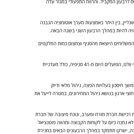
החנויות הזהות צמחו ברבעון ב-2.3% ביחס לרבעון המקביל. והרווח התפעולי במגזר עלה 
בכוונת טיב טעם לפעול לחיזוק פעילות האונליין, בין היתר באמצעות מערך אוטומציה הנבנה 
ויה להיות במהלך הרבעון השני בשנה הבאה. 
המרכז צפוי בעתיד לתרום להכפלת כמות המשלוחים היוצאת מהסניף וצמצום כמות המלקטים 
עוד פועלת החברה להמשך פריסת שירותי וולט, הפועלים היום מ-41 סניפיה, כולל מעדניית 
במגזר הסחר, החברה ממשיכה לפעול להמשך חיסכון בעלויות הפצה, ניהול מלאי ודיוק 
בפעילות הלוגיסטית, לצד בניית תהליכים חוצי ארגון בנושא ניהול המחירונים, במטרה לייעל את 
לנוכח השלמת הפעימה הראשונה בעסקת רכישת חברת מזרח ומערב, ונוכח מיצובה של חברת 
מזרח ומערב בשוק הישראלי הכשר, אשר לא נמנה כיום על לקוחות הקבוצה ומהווה פוטנציאל 
משמעותי למגוון המוצרים הכשרים בקבוצה, ישרקו תתמקד במהלך הרבעונים הבאים במכירת 