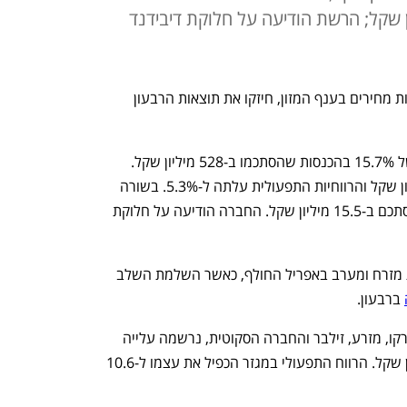
קי הסתכם ב-15.5 מיליון שקל; הרשת הודיעה על חלוקת דיבידנד
רכישת חברת מזון אסייתי, בצירוף עם עליות מחירים בענף המזון, חיזקו את תוצאות הרבעון 
טיב טעם סיימה את הרבעון עם צמיחה של 15.7% בהכנסות שהסתכמו ב-528 מיליון שקל. 
הרווח התפעולי עלה ב-36% ל-27.8 מיליון שקל והרווחיות התפעולית עלתה ל-5.3%. בשורה 
התחתונה, הרווח הנקי עלה ב-55.5% והסתכם ב-15.5 מיליון שקל. החברה הודיעה על חלוקת 
את הצמיחה הובילה רכישת 60% מחברת מזרח ומערב באפריל החולף, כאשר השלמת השלב 
 ברבעון. 
במגזר הסחר, הכולל את מזרח ומערב, ישרקו, מזרע, זילבר והחברה הסקוטית, נרשמה עלייה 
של 66% במכירות שהגיעו ל-164.9 מיליון שקל. הרווח התפעולי במגזר הכפיל את עצמו ל-10.6 