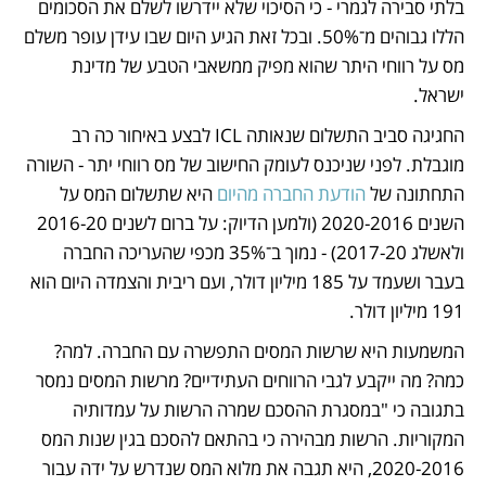
בלתי סבירה לגמרי - כי הסיכוי שלא יידרשו לשלם את הסכומים 
הללו גבוהים מ־50%. ובכל זאת הגיע היום שבו עידן עופר משלם 
מס על רווחי היתר שהוא מפיק ממשאבי הטבע של מדינת 
ישראל.
החגיגה סביב התשלום שנאותה ICL לבצע באיחור כה רב 
מוגבלת. לפני שניכנס לעומק החישוב של מס רווחי יתר - השורה 
התחתונה של 
הודעת החברה מהיום
 היא שתשלום המס על 
השנים 2020-2016 (ולמען הדיוק: על ברום לשנים 2016-20 
ולאשלג 2017-20) - נמוך ב־35% מכפי שהעריכה החברה 
בעבר ושעמד על 185 מיליון דולר, ועם ריבית והצמדה היום הוא 
191 מיליון דולר. 
המשמעות היא שרשות המסים התפשרה עם החברה. למה? 
כמה? מה ייקבע לגבי הרווחים העתידיים? מרשות המסים נמסר 
בתגובה כי "במסגרת ההסכם שמרה הרשות על עמדותיה 
המקוריות. הרשות מבהירה כי בהתאם להסכם בגין שנות המס 
2020-2016, היא תגבה את מלוא המס שנדרש על ידה עבור 