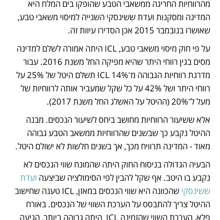
מהרווחיות החריגה ממשאבי הטבע שהופקו בים המלח היא 
המדינה ומסקנות ועדת ששינסקי השנייה למיסוי משאבי טבע, 
שאושרו בנובמבר 2015 אכן הסדירו עיוות זה.
על פי חוק מיסוי משאבי טבע, ICL היתה אמורה לשלם למדינה 
מסים בגין רווחי היתר שהיא מפיקה החל משנת 2016. עבור 
מדרגת רווחיות הגבוהה מ־14% ICL תשלם היטל של 25% על 
רווחי היתר ושל 42% על כל שקל שמעביר אותה לרווחיות של 
מעל ל־20% (ההיטל על האשלג החל משנת 2017).
אלא ששיעור הרווחיות מחושב ביחס לשיעור הנכסים. מבנה 
ההיטל נקבע כך שבשנים שהרווחיות ממשאב הטבע גבוהה 
מאוד - המדינה תרוויח מכך, אך בשנים חלשות לא ישולם היטל. 
הבעיה הגדולה בניסוח החוק היתה שהמונח שווי הנכסים לא 
נקבע בו היטב. אף שקל להבין לפי הסימולציה שביצעה 
ועדת 
ששינסקי
 שהכוונה היא שווי הנכסים במאזן, ICL טענה שחישוב 
ההיטל צריך להתבסס על הערכת השווי של הנכסים. באורח 
פלא, הערכת השווי שהזמינה ICL  היתה גבוהה ביותר, הגיעה 