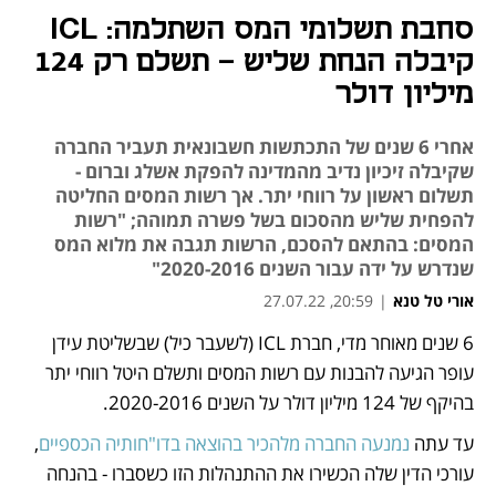
סחבת תשלומי המס השתלמה: ICL
קיבלה הנחת שליש - תשלם רק 124
מיליון דולר
אחרי 6 שנים של התכתשות חשבונאית תעביר החברה
שקיבלה זיכיון נדיב מהמדינה להפקת אשלג וברום -
תשלום ראשון על רווחי יתר. אך רשות המסים החליטה
להפחית שליש מהסכום בשל פשרה תמוהה; "רשות
המסים: בהתאם להסכם, הרשות תגבה את מלוא המס
שנדרש על ידה עבור השנים 2020-2016"
אורי טל טנא
|
20:59, 27.07.22
6 שנים מאוחר מדי, חברת ICL (לשעבר כיל) שבשליטת עידן 
נפתח בכרטיסייה חדשה
נפתח בכרטיסייה חדשה
נפתח בכרטיסייה חדשה
נפתח בכרטיסייה חדשה
נפתח בכרטיסייה חדשה
עופר הגיעה להבנות עם רשות המסים ותשלם היטל רווחי יתר 
בהיקף של 124 מיליון דולר על השנים 2020-2016. 
עד עתה 
נמנעה החברה מלהכיר בהוצאה בדו"חותיה הכספיים
, 
עורכי הדין שלה הכשירו את ההתנהלות הזו כשסברו - בהנחה 