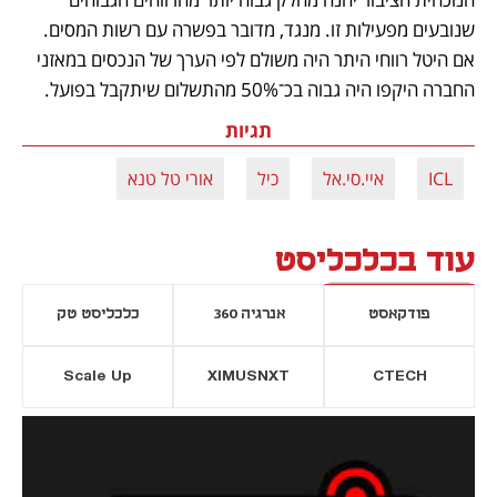
שנובעים מפעילות זו. מנגד, מדובר בפשרה עם רשות המסים. 
אם היטל רווחי היתר היה משולם לפי הערך של הנכסים במאזני 
החברה היקפו היה גבוה בכ־50% מהתשלום שיתקבל בפועל.
תגיות
ICL
איי.סי.אל
כיל
אורי טל טנא
עוד בכלכליסט
פודקאסט
אנרגיה 360
כלכליסט טק
Scale Up
XIMUSNXT
CTECH
יסייה חדשה
נפתח בכרטיסייה חדשה