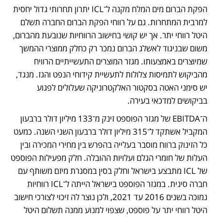
הפקת הברום מים המלח מקנה ל־ICL יתרון תחרותי גדול יחסית 
למרבית המתחרות. גם על רווחי הפקת הברום החברה תשלם 
היטל רווחי יתר. אך יש קושי בחישוב הרווחיות שנובעת מהברום, 
משום שבניגוד לאשלג הברום נמכר רק כחלק ממוצרי ההמשך 
שמיוצרים באמצעותו. מגזר המוצרים התעשייתיים הרוויח 
מהביקוש לתמיסות צלולות לתעשיית קידוחי הנפט והגז. מנגד, 
יש סימני האטה בסקטור האלקטרוניקה שעלולים לפגוע 
בביקושים למדכאי בעירה.
ה־EBITDA של מגזר הפוספט זינק מ־133 מיליון דולר ברבעון 
המקביל אשתקד ל־315 מיליון דולר ברבעון השני השנה. כמעט 
כל הזינוק ברווח מוסבר בעלייה בהפרש בין מחירי המכירה ובין 
העלות של חומרי הגלם ועלויות ההובלה. חלק מפעילות הפוספט 
של ICL מתבצע בישראל וחלק בסין במסגרת מיזם משותף עם 
חברה סינית. במגזר הפוספט בישראל הייתה ל־ICL רווחיות 
נמוכה בשנים 2016 עד 2021, ולכן נוצר לה זיכוי לצורכי חישוב 
היטל רווחי יתר על פוספט, שצפוי למנוע ממנה תשלום היטל 