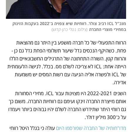
מנכ"ל ICL רביב צולר. רווחיות שיא צפויה ב־2022 בעקבות הזינוק 
במחירי מוצרי החברה
(
צילום: נטלי כהן-קדוש
)
הרווח התפעולי של כל חברה מושפע בין היתר גם מהוצאות 
פחת. כשהיקף הנכסים גדל שיעור תשלומי הפחת גדל גם כן - 
והרווח קטן. השורה התחתונה של התרגילים החשבונאיים הללו 
הייתה אחת: ICL לא צריכה לשלם מס. בכלל. לגישה הלעומתית 
של ICL ולפשרה אליה הגיעה עם רשות המסים יש משמעות 
אדירה. 
השנים 2022-2021 היו מצוינות עבור ICL. מחירי הסחורות 
אותם מייצרת החברה זינקו ועימם גם רווחיות החברה. משום כך 
גם רווחי היתר שתידרש החברה לשלם יהיו גבוהים ביותר ויעמדו 
על כ־300 מיליון דולר.
מדו"חותיה של החברה שפורסמו היום
 עולה כי בגלל היטל רווחי 