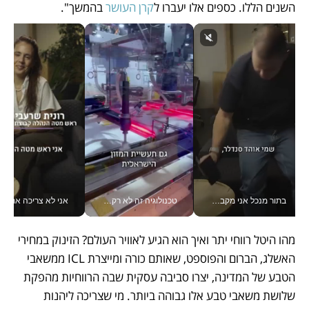
השנים הללו. כספים אלו יעברו ל
קרן העושר
 בהמשך".
בתור מנכל אני מקבל מאות החלטות ביום, וה- Galaxy Z Fold8 Ultra עוזר לי לחתוך אותן מהר יותר_v
טכנולוגיה זה לא רק בהייטק: גם תעשיית המזון הישראלית מאמצת כלי AI, אוטומציה וניתוח דאטה בזמן אמת
אני לא צריכה את המשרד:
מהו היטל רווחי יתר ואיך הוא הגיע לאוויר העולם? הזינוק במחירי 
האשלג, הברום והפוספט, שאותם כורה ומייצרת ICL ממשאבי 
הטבע של המדינה, יצרו סביבה עסקית שבה הרווחיות מהפקת 
שלושת משאבי טבע אלו גבוהה ביותר. מי שצריכה ליהנות 