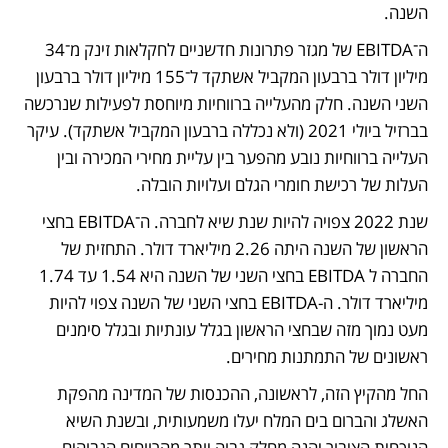
השנה.
ה־EBITDA של מגזר פתרונות חדשניים לחקלאות זינק מ־34 
מיליון דולר ברבעון המקביל אשתקד ל־155 מיליון דולר ברבעון 
השני השנה. חלק מהעלייה ברווחיות מיוחסת לפעילות שנרכשה 
בברזיל ביולי 2021 (ולא נכללה ברבעון המקביל אשתקד). עיקר 
העלייה ברווחיות נובע מהפער בין עליית מחירי המכירה ובין 
העלות של רכישת חומרי הגלם ועלויות הובלה.
שנת 2022 צפויה להיות שנת שיא לחברה. ה־EBITDA בחצי 
הראשון של השנה היתה 2.26 מיליארד דולר. התחזית של 
החברה ל EBITDA בחצי השני של השנה היא 1.54 עד 1.74 
מיליארד דולר. ה-EBITDA בחצי השני של השנה צפוי להיות 
מעט נמוך מזה שבחצי הראשון בגלל עונתיות ובגלל סימנים 
ראשונים של התמתנות מחירים.  
החל מהקיץ הזה, לראשונה, ההכנסות של המדינה מהפקת 
האשלג והברום בים המלח יעלו משמעותית, ובשנת השיא 
הנוכחית הציבור יהנה מחלק גבוה יותר מהרווחים הגבוהים 