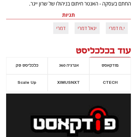
החתם בעסקה - האנטר חיתום בניהולו של שרון ייגר.
תגיות
י.ח דמרי
יגאל דמרי
דמרי
עוד בכלכליסט
פודקאסט
אנרגיה 360
כלכליסט טק
Scale Up
XIMUSNXT
CTECH
יסייה חדשה
נפתח בכרטיסייה חדשה