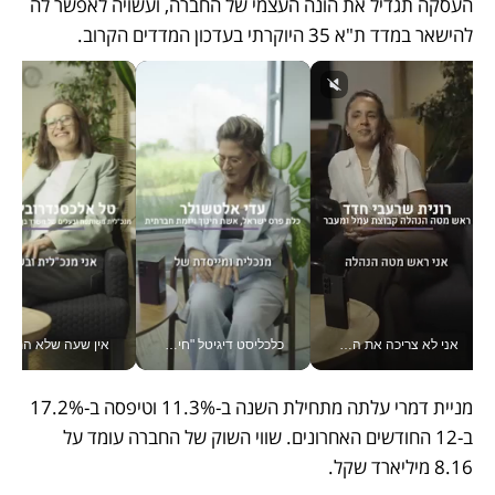
העסקה תגדיל את הונה העצמי של החברה, ועשויה לאפשר לה 
להישאר במדד ת"א 35 היוקרתי בעדכון המדדים הקרוב.
אני לא צריכה את המשרד: רונית שרעבי-חדד מנהלת ארגון של 30000 עובדים מכל מקום_v
כלכליסט דיגיטל "חינוך הוא המשימה של החיים שלי"_v
אין שעה שלא התעסקתי במשבר - טל אלכסנדרוביץ’ שגב מנהלת משברים
מניית דמרי עלתה מתחילת השנה ב-11.3% וטיפסה ב-17.2% 
ב-12 החודשים האחרונים. שווי השוק של החברה עומד על 
8.16 מיליארד שקל.