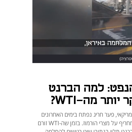
סטרציה)
נפט: למה הברנט
יותר מה-WTI?
ריקאי, פער חריג נפתח בימים האחרונים
לטובת הברנט - על רקע האיום המחריף על מצרי הורמוז. בזמן שה-WTI זורם
רנט תלוי בנתיבי שיט רגישים להסלמה,