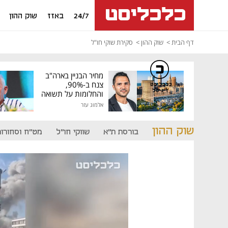
24/7
באזז
שוק ההון
דף הבית
שוק ההון
סקירת שוקי חו"ל
מחיר הבניין בארה"ב
צנח ב-90%,
כלכליסט
דיגיטל
והחלומות על תשואה
גבוהה התנפצו
אלמוג עזר
שוק ההון
בורסת ת"א
שווקי חו"ל
מט"ח וסחורות