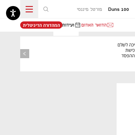
Duns 100
פורטל פיננסי
נפתח בכרטיסייה חדשה
הדואר האדום
ועידות
המהדורה הדיגיטלית
יכה לשלם
כישת
BASE: ההפסד
הרבעוני זינק ל-76