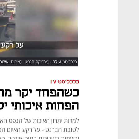
כלכליסט עולם - פרדוקס הנפט
(צילום: אילו
כלכליסט TV
כשהפחד יקר מה
הפחות איכותי יקר 
למרות יתרון האיכות של הנפט האמ
יבשתית בצינורות בתוך ארה״ב, הב