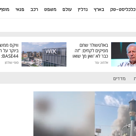
כלכליסט-טק
בארץ
נדל"ן
עולם
משפט
רכב
פנאי
מוסף
באלטשולר שחם
וויקס ממש
מפיקים לקחים: "זה
ביוקר על ר
כבר לא 'וואן מן' שואו
44
של גילעד"
אלמוג עזר
סופי שולמן
מיליון דולר
מדדים