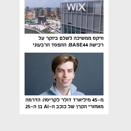
וויקס ממשיכה לשלם ביוקר על
רכישת BASE44: ההפסד הרבעוני
זינק ל-76 מיליון דולר
מ-45 מיליארד דולר לקריסה: הדרמה
מאחורי הקרן של כוכב ה-AI בן ה-25