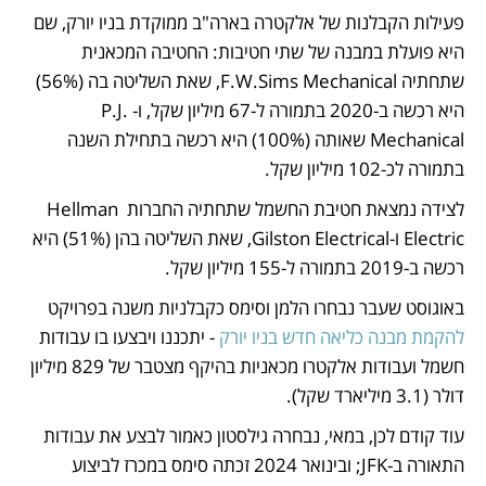
פעילות הקבלנות של אלקטרה בארה"ב ממוקדת בניו יורק, שם 
היא פועלת במבנה של שתי חטיבות: החטיבה המכאנית 
שתחתיה F.W.Sims Mechanical, שאת השליטה בה (56%) 
היא רכשה ב-2020 בתמורה ל-67 מיליון שקל, ו-P.J. 
Mechanical שאותה (100%) היא רכשה בתחילת השנה 
בתמורה לכ-102 מיליון שקל. 
לצידה נמצאת חטיבת החשמל שתחתיה החברות Hellman 
Electric ו-Gilston Electrical, שאת השליטה בהן (51%) היא 
רכשה ב-2019 בתמורה ל-155 מיליון שקל.
באוגוסט שעבר נבחרו הלמן וסימס כקבלניות משנה בפרויקט 
להקמת מבנה כליאה חדש בניו יורק
 - יתכננו ויבצעו בו עבודות 
חשמל ועבודות אלקטרו מכאניות בהיקף מצטבר של 829 מיליון 
דולר (3.1 מיליארד שקל). 
עוד קודם לכן, במאי, נבחרה גילסטון כאמור לבצע את עבודות 
התאורה ב-JFK; ובינואר 2024 זכתה סימס במכרז לביצוע 