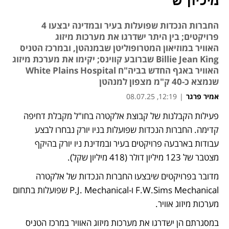
מיליון ש'
החברות הנכדות שפועלות בעיר ובמדינה יבצעו 4
פרויקטים; בין היתר ישדרגו את מערכות מיזוג
האוויר במוזיאון המטרופוליטן שבמנהטן, ובמרכז הטניס
Billie Jean King שברובע קווינס; יקימו את מערכת מיזוג
האוויר באגף החדש בביה"ח White Plains Hospital
שנמצא כ-40 ק"מ מצפון למנהטן
אמיר פרגר
|
12:19, 08.07.25
פעילות הקבלנות של קבוצת אלקטרה בחו"ל מקבלת דחיפה 
נפתח בכרטיסייה חדשה
קדימה. החברות הנכדות שפועלות בניו יורק נבחרו לבצע 
עבודות בארבעה פרויקטים בעיר ובמדינת ניו יורק בהיקף 
מצטבר של 123 מיליון דולר (418 מיליון שקל). 
מדובר בפרויקטים שיבצעו החברות הנכדות של אלקטרה 
F.W.Sims Mechanical ו-P.J. Mechanical שפועלות בתחום 
מערכות מיזוג אוויר. 
במסגרתם הן ישדרגו את מערכות מיזוג האוויר במרכז הטניס 