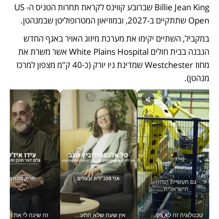
Billie Jean King שברובע קווינס לקראת תחרות הטניס ה-US 
Open שתתקיים ב-2027, ובמוזיאון המטרופוליטן שבמנהטן. 
במקביל, השתיים יקימו את מערכת מיזוג האויר באגף החדש 
הנבנה בבית חולים White Plains Hospital אשר משרת את 
מחוז Westchester שמדינת ניו יורק (כ-40 ק"מ מצפון למרכז 
מנהטן).
טכנולוגיה זה לא רק בהייטק: גם תעשיית המזון הישראלית מאמצת כלי AI, אוטומציה וניתוח דאטה בזמן אמת
אין שעה שלא התעסקתי במשבר - טל אלכסנדרוביץ’ שגב מנהלת משברים תקשורתיים מכל מקום עם ה- Galaxy Z Fold8 Ultra שלה_v
זה שינה לי את החיים: 