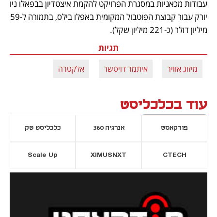
עבודות מכאניות במסגרת הפרויקט להקמת איצטדיון בבפאלו ניו 
יורק עבור קבוצת הפוטבול המקומית באפלו בילס, בתמורה ל-59 
מיליון דולר (כ-221 מיליון שקל).
תגיות
מיזוג אוויר
איתמר דויטשר
אלקטרה
עוד בכלכליסט
פודקאסט
אנרגיה 360
כלכליסט טק
Scale Up
XIMUSNXT
CTECH
יסייה חדשה
נפתח בכרטיסייה חדשה