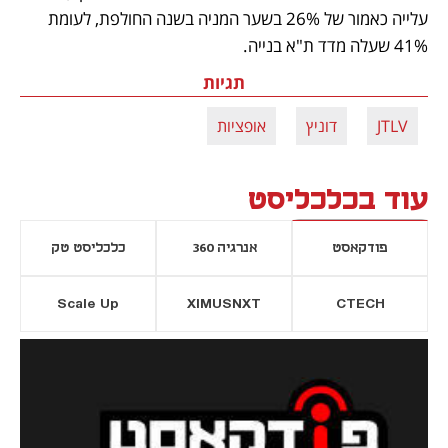
עלייה כאמור של 26% בשער המניה בשנה החולפת, לעומת 
41% שעלה מדד ת"א בנייה.
תגיות
JTLV
דוניץ
אופציות
עוד בכלכליסט
פודקאסט
אנרגיה 360
כלכליסט טק
Scale Up
XIMUSNXT
CTECH
יסייה חדשה
נפתח בכרטיסייה חדשה