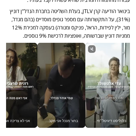
בינואר הודיעה קרן JTLV, בעלת השליטה בחברת הנדל"ן דוניץ 
(31%), על התקשרותה עם מספר גופים מוסדיים (בהם מגדל, 
מור, ילין לפידות, הראל, פניקס ומנורה) בעסקה למכירת 12% 
ממניות דוניץ שברשותה, ואופציות לרכישת 9% נוספים. 
כלכליסט דיגיטל "חינוך הוא המשימה של החיים שלי"_v
בתור מנכל אני מקבל מאות החלטות ביום, וה- Galaxy Z Fold8 Ultra עוזר לי לחתוך אותן מהר יותר_v
אני לא צריכה את המשרד: