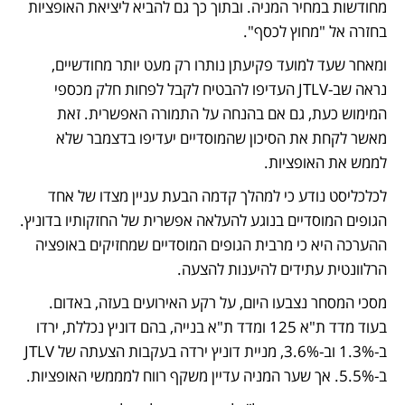
מחודשות במחיר המניה. ובתוך כך גם להביא ליציאת האופציות 
בחזרה אל "מחוץ לכסף". 
ומאחר שעד למועד פקיעתן נותרו רק מעט יותר מחודשיים, 
נראה שב-JTLV העדיפו להבטיח לקבל לפחות חלק מכספי 
המימוש כעת, גם אם בהנחה על התמורה האפשרית. זאת 
מאשר לקחת את הסיכון שהמוסדיים יעדיפו בדצמבר שלא 
לממש את האופציות.
לכלכליסט נודע כי למהלך קדמה הבעת עניין מצדו של אחד 
הגופים המוסדיים בנוגע להעלאה אפשרית של החזקותיו בדוניץ. 
ההערכה היא כי מרבית הגופים המוסדיים שמחזיקים באופציה 
הרלוונטית עתידים להיענות להצעה.
מסכי המסחר נצבעו היום, על רקע האירועים בעזה, באדום. 
בעוד מדד ת"א 125 ומדד ת"א בנייה, בהם דוניץ נכללת, ירדו 
ב-1.3% וב-3.6%, מניית דוניץ ירדה בעקבות הצעתה של JTLV 
ב-5.5%. אך שער המניה עדיין משקף רווח למממשי האופציות.