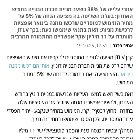
אחרי עלייה של 38% בשער מניית חברת הבנייה בחודש
האחרון: בעלת השליטה בה מציעה הנחה של 5% על
מחיר המימוש למוסדיים שרכשו ממנה בינואר אופציות
לרכישת מניות; וזאת בתנאי שיממשו כעת; בכך JTLV
מוותרת על 11 מיליון שקל אפשריים מהתמורה המרבית
אמיר פרגר
|
17:51, 19.10.25
קרן JTLV מציעה לגופים המוסדיים להקדים את מימוש האופציות 
נפתח בכרטיסייה חדשה
שלהם לרכישת מניות חברת הבנייה דוניץ, 
אותן הם רכשו ממנה 
בינואר
. היא מציעה זאת בתמורה להנחה של 5% במחיר 
המימוש.
זאת בשל חשש למיצוי העליות שנרשמו במניית דוניץ בחודש 
האחרון, ולהיפוך אפשרי במגמה שיוביל את האופציות שלה 
בחזרה "מחוץ לכסף". קרי, המימוש במחיר שנקבע - יהיה הפסדי 
עבור המוסדיים, ולכן הסיכוי שיממשו במחיר זה נמוך.
המהלך יבטיח הכנסה כעת והפסד פוטנציאלי של 11 מיליון 
עבורה מהתמורה המרבית שהיא עשויה לקבל בעתיד.