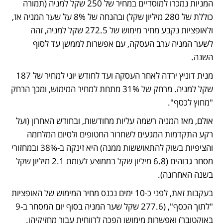
המניות נמכרו למוסדיים במחיר של 250 שקל למניה (תמורה 
כוללת של 280 מיליון שקל) ובהנחה של 8% על שער המניה אז, 
ולאופציות נקבע מחיר מימוש של 272.5 שקל למניה, זהה 
לשער המניה ערב העסקה, עם אפשרות לממשן עד לסוף 
השנה.
מנית דוניץ ירדה לאחר העסקה ועד לחודש יוני למחיר של 187 
שקל למניה. מרחק של 31% מתחת למחיר המימוש, ומכך הרחק 
"מחוץ לכסף". 
אולם, מאז המניה רשמה עליות מחודשות, ובחודש האחרון (ועל 
רקע התקדמות המגעים לשחרור החטופים ולסיום המלחמה 
והציפיות בשוק להתאוששות ממנה) היא זינקה ב-38% ובמחזורי 
מסחר גבוהים (6.8 מיליון שקל בממוצע לעומת 2.1 מיליון שקל 
בשנה האחרונה). 
בעקבות זאת, לפני כ-10 ימים נכנס מחיר המימוש של האופציות 
"לתוך הכסף", (277.6 שקל שער המניה בסוף יום המסחר ב-9 
באוקטובר) ואפשרות מימושן הפכה לרווחית עבור מחזיקיהן. 