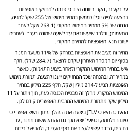
על רקע זה, הקרן דיווחה היום כי פנתה למחזיקי האופציות 
בהצעה לפיה יוכלו לממשן במחיר מימוש של 255 שקל למניה, 
הנחה של 5% ממחיר המימוש המקורי (268.1 שקל לאחר 
התאמות), ובלבד שיעשו זאת עד לשעה שמונה בערב. לאחריה 
ישובו תנאי האופציות למחירם המקורי.
מחיר זה מציב את האופציות במרחק של 11% משער המניה 
בסוף יום המסחר האחרון שקדם להצעה (284.7 שקל), חלף 
6% במחיר המימוש המקורי (לאחר ביצוע התאמות). כאשר 
במחיר זה, ובהנחה שכל המחזיקים ייענו להצעה, תמורת מימוש 
האופציות תגיע ל-214 מיליון שקל, חלף 225 מיליון במחיר 
המימוש המקורי. מהלך זה מבטיח הכנסה כעת, תוך ויתור על 11 
מיליון שקל מתמורת המימוש המרבית האפשרית קודם לכן.
ההערכה היא כי JTLV ביצעה את המהלך מתוך חשש אפשרי כי 
סיום המלחמה, וכפועל יוצא מכך גם ההתאוששות ממנה, עוד 
רחוקים, הדבר עשוי לעצור את רצף העליות, ולהביא לירידות 