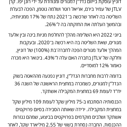
דוניץ עוסקת בייזום נדל"ן למגורים ומנוהלת על ידי רונן יפו. קרן 
JTLV של עמיר בירם, אריאל רוטר ושלמה גוטמן, הפכה לבעלת 
השליטה בה לאחר שרכשה ב־2021 נתח של 17% ממניותיה, 
ובהמשך העלתה את החזקתה בה ל־26%. 
ביוני 2022 היא השלימה מהלך להחלפת מניות בינה ובין אלעד 
מגורים, שאת השליטה בה היא רכשה ב־2020. ובעקבות 
המהלך אלעד מגורים הפכה לחברה־בת (100%) של דוניץ, 
וחלקה של JTLV בחברה האם עלה ל־43%. בינואר היא מכרה 
כאמור 12% למוסדיים.
בדומה לרבות מחברות הנדל"ן, דוניץ נפגעה מההאטה בשוק 
הנדל"ן למגורים, כשמכרה במחצית הראשונה של השנה 36 
יח"ד לעומת 69 במחצית המקבילה אשתקד. 
הכנסותיה הסתכמו ב-75 מיליון שקל לעומת 109 מיליון שקל 
במחצית המקבילה. ירידה שאותה הסבירה בסיום פרויקטים 
אשתקד ושלבים מוקדמים בפרויקטים בביצוע, שמהם נגזרות 
ההכנסות. החברה נסחרת בשווי של 2.55 מיליארד שקל, לאחר 