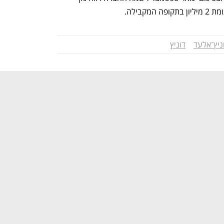
קבילה.
ניץ־אלעד
דוניץ