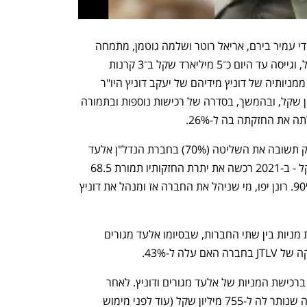
קרן JTLV שהוקמה ב-2011 ומנוהלת על ידי עמיר בירם, אריאל רוטר ושלמה גוטמן, מתמחה 
בייזום והשבחה של נכסי מקרקעין בישראל, וגייסה עד היום כ־5 מיליארד שקל ב־3 קרנות 
שהקימה. באפריל 2021 היא רכשה 17% ממניותיה של דוניץ מידיהם של יעקב דוניץ היו"ר 
ונסים אחיעזרא המנכ"ל תמורת 118 מיליון שקל, ובהמשך, בסדרה של רכישות נוספות ובתמורה 
עוד לפני כן, במאי 2020 היא רכשה מיצחק תשובה את השליטה (70%) בחברת הנדל"ן אלעד 
מגורים החדשה בתמורה ל-198 מיליון שקל - ב-2021 רכשה את יתרת החזקותיו תמורת 68.5 
מיליון שקל נוספים ועלתה להחזקה של 90%. רונן יפו, מי שניהל את החברה אז ומנהל את דוניץ 
ביוני 2022 השלימה JTLV מהלך להחלפת מניות בין שתי החברות, שבסיומו אלעד מגורים 
קרן JTLV השקיעה סה"כ 464 מיליון שקל ברכישת המניות של אלעד מגורים ודוניץ. לאחר 
מכירת המניות למוסדיים יגיע שווי ההחזקה שנותר לה ל-755 מיליון שקל (עוד לפני מימוש 