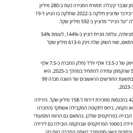
האופציות). שווי זה מתווסף לתמורות במזומן שכבר קיבלה: תמורת המכירה כעת ב-280 מיליון 
שקל, מימושים קודמים ב-2 מיליון שקל, ודיבידנד שדוניץ חילקה ב-2022 שחלקה בו הגיע ל-19 
" מדוניץ ב-592 מיליון שקל.
מאז אפריל 2021, אז JTLV רכשה 17% ממניותיה, עלתה מניית דוניץ ב-144%, לעומת 54% 
שעלה מדד ת"א בנייה שבו היא נכללת. בהתאם, שווי השוק שלה זינק מ-613 מיליון שקל 
דוניץ מעורבת כיום בייזום, תכנון, בנייה ושיווק של כ-13.5 אלף יח"ד (חלק החברה כ-7.5 אלף 
יח"ד). מהן כ-1,000 יח"ד בביצוע וכ-5,600 שהקמתן עתידה להתחיל במהלך ב-2025. היא 
נהנתה מההתאוששות בביקוש למגורים ובתשעת החודשים הראשונים של השנה מכרה 99 
במהלך התקופה היא רשמה ירידה של 42% בהכנסות ממכירת דירות ל-158 מיליון שקל. הירידה 
שנרשמה נובעת מסיום פרויקטים בשיווק או הקמה, ביחס לתקופה המקבילה אשתקד (החברה 
מכירה בהכנסות בהתאם לקצב התקדמות הבנייה בפרויקטים שלה). בהתאם גם הרווח התפעולי 
שלה ירד ב-50% ל-9 מיליון שקל. אולם הירידה במספר הפרויקטים שבהקמה הובילה גם לירידה 
של יותר מ-50% בהוצאות המימון עבורם, ובסיכום ינואר-ספטמבר רשמה החברה רווח נקי 