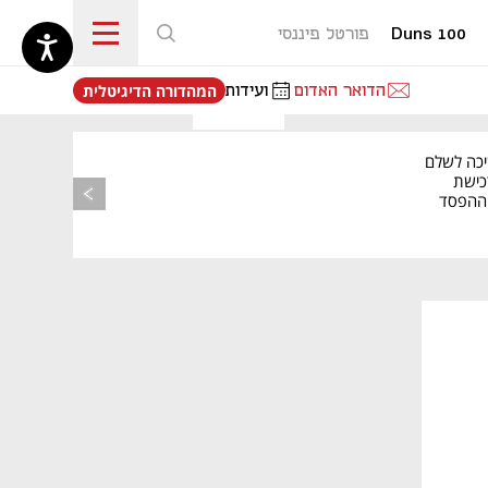
Duns 100
פורטל פיננסי
נפתח בכרטיסייה חדשה
הדואר האדום
ועידות
המהדורה הדיגיטלית
יכה לשלם
כישת
BASE: ההפסד
הרבעוני זינק ל-76