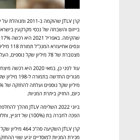
מצטברת של 78 מיליון שקל נוספים, העלתה את החזקתה בה ל-26%.
כיום, החזיק ביתרת המניות.
הפכה לחברה בת (100%) של דוניץ, וחלקה של JTLV בחברה האם עלה ל-43%. 