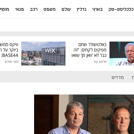
כלכליסט-טק
בארץ
נדל"ן
עולם
משפט
רכב
פנאי
מוסף
באלטשולר שחם
וויקס ממש
מפיקים לקחים: "זה
ביוקר על ר
כבר לא 'וואן מן' שואו
44
של גילעד"
אלמוג עזר
סופי שולמן
מיליון דולר
מדדים