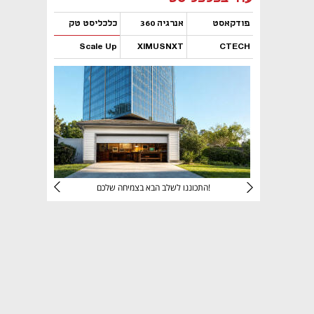
פודקאסט
אנרגיה 360
כלכליסט טק
Scale Up
XIMUSNXT
CTECH
נפתח בכרטיסייה חדשה
נפתח בכרטיסייה חדשה
נפתח בכרטיסייה חדשה
נפתח בכרטיסייה חדשה
יניהם
התכוננו לשלב הבא בצמיחה שלכם!