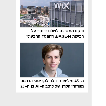
וויקס ממשיכה לשלם ביוקר על
רכישת BASE44: ההפסד הרבעוני
זינק ל-76 מיליון דולר
מ-45 מיליארד דולר לקריסה: הדרמה
מאחורי הקרן של כוכב ה-AI בן ה-25