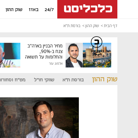
24/7
באזז
שוק ההון
דף הבית
שוק ההון
בורסת ת"א
מחיר הבניין בארה"ב
צנח ב-90%,
כלכליסט
דיגיטל
והחלומות על תשואה
גבוהה התנפצו
אלמוג עזר
שוק ההון
בורסת ת"א
שווקי חו"ל
מט"ח וסחורות