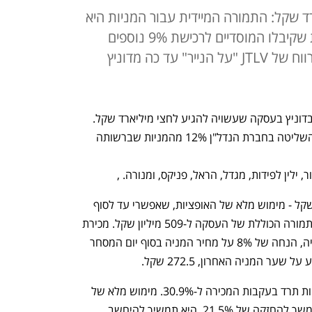
 שקל: התמורה המיידית עבור המניות היא
280 מיליון שקל - מימוש האופציות שקיבלו המוסדיים לרכישת 9% נוספים
יוסיף לתמורה 229 מיליון שקל. הרווח של JTLV "על הנייר" עד כה מדוניץ
המוסדיים מעמיקים את ההחזקות שלהם בדוניץ בעסקה שעשויה להגיע לחצי מיליארד שקל. 
גופים מוסדיים רוכשים מקרן JTLV בעלת השליטה בחברת הנדל"ן 12% מהמניות שברשותה 
התמורה המיידית עומדת על 280  מיליון שקל - מימוש מלא של האופציות, שאפשרי עד לסוף 
השנה, יוסיף 229 מיליון שקל, ויביא את התמורה הכוללת של העסקה ל-509 מיליון שקל. מכירת 
המניות נעשית במחיר של 250 שקל למניה, הנחה של 8% על מחיר המניה בסוף יום המסחר 
ער המניה האחרון, 272.5 שקל.
קרן JTLV שמחזיקה כיום ב-43.4% מהמניות תרד בעקבות המכירה ל-30.9%. מימוש מלא של 
האופציות על ידי המוסדיים יביא אותה בהמשך להחזקה של 21.5%. היא תמשיך להיחשב 