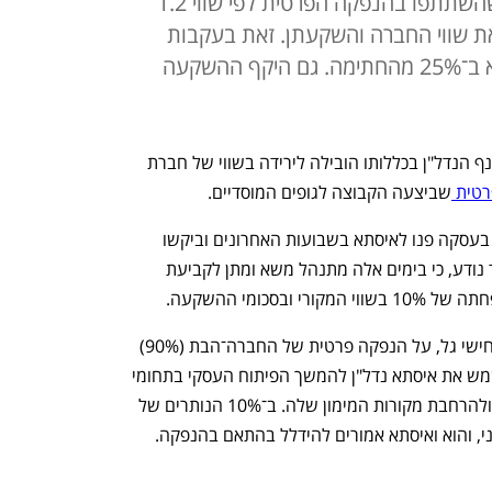
הפניקס והקרנות חצבים ואלפא, שהשתתפו בהנפקה הפרטית לפי שווי 1.2
ת שווי החברה והשקעתן. זאת בעקבות
הצלילה בשווי החברה־האם איסתא ב־25% מהחתימה. גם היקף ההשקעה
הירידה בשווי השוק של איסתא ובמניות ענף הנדל"ן בכללותו הובילה לירידה בשווי של חברת 
טית 
שביצעה הקבוצה לגופים המוסדיים. 
ל"כלכליסט" נודע כי המוסדיים המעורבים בעסקה פנו לאיסתא בשבועות האחרונים וביקשו 
לעדכן כלפי מטה את שווי החברה בה. עוד נודע, כי בימים אלה מתנהל משא ומתן לקביעת 
סכומי ההשקעה.
בתחילת מאי דיווחה איסתא, שבשליטת אחישי גל, על הנפקה פרטית של החברה־הבת (90%) 
איסתא נדל"ן. תמורת ההנפקה אמורה לשמש את איסתא נדל"ן להמשך הפיתוח העסקי בתחומי 
הנדל"ן למגורים, הלוגיסטיקה והמלונאות ולהרחבת מקורות המימון שלה. ב־10% הנותרים של 
י, והוא ואיסתא אמורים להידלל בהתאם בהנפקה.