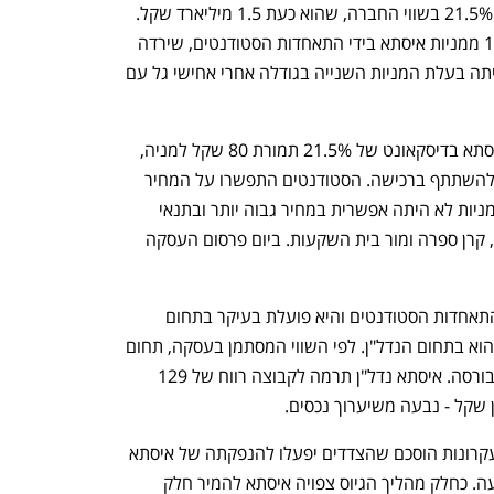
הוא צנח ל־94.5 שקל. מדובר בירידה של 21.5% בשווי החברה, שהוא כעת 1.5 מיליארד שקל. 
חלק מהירידה בא בעקבות מכירה של 16% ממניות איסתא בידי התאחדות הסטודנטים, שירדה 
לאחזקה של 5.3% בלבד, וזאת לאחר שהיתה בעלת המניות השנייה בגודלה אחרי אחישי גל עם 
התאחדות הסטודנטים מכרה את מניות איסתא בדיסקאונט של 21.5% תמורת 80 שקל למניה, 
ולמרות הדיסקאונט העמוק העדיף גל לא להשתתף ברכישה. הסטודנטים התפשרו על המחיר 
בטענה שמכירת חבילה גדולה כל כך של מניות לא היתה אפשרית במחיר גבוה יותר ובתנאי 
השוק המשברי. את המניות רכשו הפניקס, קרן ספרה ומור בית השקעות. ביום פרסום העסקה 
איסתא עדיין נקראת חברת הנסיעות של התאחדות הסטודנטים והיא פועלת בעיקר בתחום 
התיירות, אם כי חלק ניכר מפעילותה כיום הוא בתחום הנדל"ן. לפי השווי המסתמן בעסקה, תחום 
הנדל"ן מהווה 74% משווייה של איסתא בבורסה. איסתא נדל"ן תרמה לקבוצה רווח של 129 
בפרסום העסקה נמסר כי כחלק ממזכר העקרונות הוסכם שהצדדים יפעלו להנפקתה של איסתא 
נדל"ן בתוך 30 חודשים מהשלמת ההשקעה. כחלק מהליך הגיוס צפויה איסתא להמיר חלק 