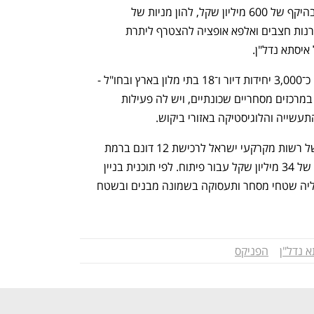
מהלוואות בעלים שנתנה לאיסתא נדל"ן, בהיקף של 600 מיליון שקל, להון מניות של 
החברה־הבת. בנוסף, תינתן להפניקס ולקרנות חצבים ואלפא אופציה להצטרף ליתרת 
איסתא נדל"ן.
הפרויקטים שאיסתא נדל"ן מנהלת כוללים כ־3,000 יחידות דיור ו־18 בתי מלון בארץ ובחו"ל - 
חלקם בשלבי הקמה. בנוסף היא מתמחה במרכזים מסחריים שכונתיים, ויש לה פעילות 
שייה והלוגיסטיקה באזורי ביקוש.
איסתא נדל"ן זכתה עם סלע בינוי במכרז של רשות מקרקעי ישראל לרכישת 12 דונם ברמת 
אפעל תמורת 120 מיליון שקל וסכום נוסף של 34 מיליון שקל עבור פיתוח. לפי תוכנית בניין 
העיר שחלה על הקרקע, אפשר להקים עליה שטחי מסחר ותעסוקה בשמונה מבנים ובשטח 
 נדל"ן
הפניקס