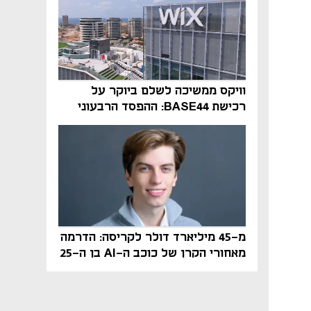
וויקס ממשיכה לשלם ביוקר על
רכישת BASE44: ההפסד הרבעוני
זינק ל-76 מיליון דולר
מ-45 מיליארד דולר לקריסה: הדרמה
מאחורי הקרן של כוכב ה-AI בן ה-25