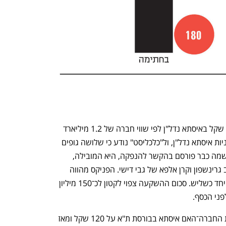
איסתא חתמה על השקעה של 180 מיליון שקל באיסתא נדל"ן לפי שווי חברה של 1.2 מיליארד 
שקל לפני ההשקעה בתמורה ל־13% ממניות איסתא נדל"ן, ול"כלכליסט" נודע כי שלושה גופים 
מוסדיים משתתפים בהנפקה. הפניקס, ששמה כבר פורסם בהקשר להנפקה, היא המובילה, 
ולצדה ישתתפו קרן הגידור חצבים של נדב גרינשפון וקרן אלפא של גבי דישי. הפניקס מהווה 
כשני שלישים מההשקעה ואלפא וחצבים יחד כשליש. סכום ההשקעה צפוי לקטון לכ־150 מיליון 
בעת ההודעה על העסקה עמד שווי מניית החברה־האם איסתא בבורסת ת"א על 120 שקל ומאז 