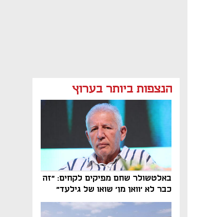
הנצפות ביותר בערוץ
באלטשולר שחם מפיקים לקחים: "זה
כבר לא 'וואן מן' שואו של גילעד"