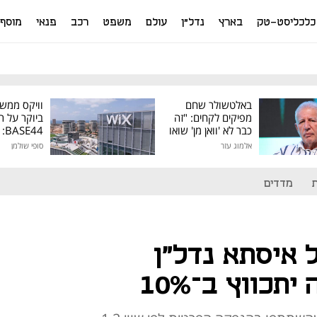
כלכליסט-טק
בארץ
נדל"ן
עולם
משפט
רכב
פנאי
מוסף
באלטשולר שחם
וויקס ממש
מפיקים לקחים: "זה
ביוקר על ר
כבר לא 'וואן מן' שואו
44
של גילעד"
אלמוג עזר
סופי שולמן
מיליון דולר
מדדים
 איסתא נדל"ן
כווץ ב־10%