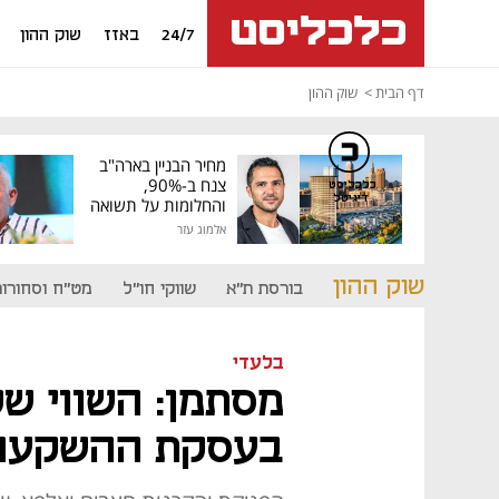
24/7
באזז
שוק ההון
דף הבית
שוק ההון
מחיר הבניין בארה"ב
צנח ב-90%,
כלכליסט
דיגיטל
והחלומות על תשואה
גבוהה התנפצו
אלמוג עזר
שוק ההון
בורסת ת"א
שווקי חו"ל
מט"ח וסחורות
בלעדי
מסתמן: השווי של
בעסקת ההשקעה ית