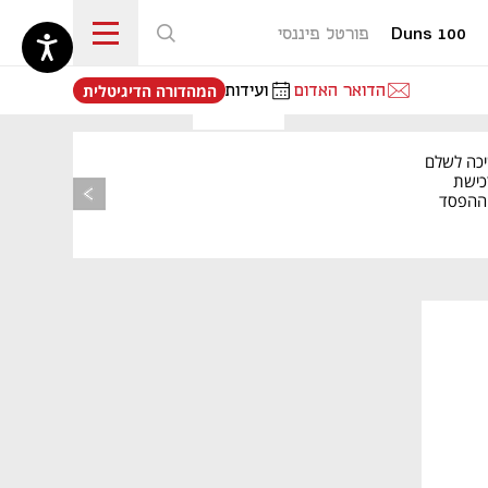
Duns 100
פורטל פיננסי
נפתח בכרטיסייה חדשה
הדואר האדום
ועידות
המהדורה הדיגיטלית
יכה לשלם
כישת
BASE: ההפסד
הרבעוני זינק ל-76
נפתח בכרטיסייה חדשה