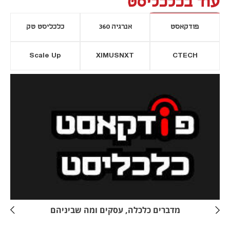
עוד בכלכליסט
פודקאסט
אנרגיה 360
כלכליסט טק
Scale Up
XIMUSNXT
CTECH
יסייה חדשה
נפתח בכרטיסייה חדשה
מדברים כלכלה, עסקים ומה שביניהם