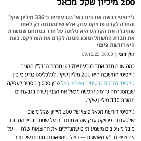
200 מיליון שקל מכאל
ג'י־סיטי רכשה את בית כאל בגבעתיים ב־336 מיליון שקל
והחלה לקדם פרויקט ענק. אלא שלטענתה רק לאחר
שקיבלה את הקרקע היא גילתה על חדר במתחם שמשרת
את חברת החשמל ומונע ממנה לקדם את הפרויקט. כעת
היא דורשת פיצוי
גולן חזני
|
06:00, 09.12.25
כמה שווה חדר אחד בגבעתיים? לפי חברת הנדל"ן המניב 
נפתח בכרטיסייה חדשה
ג'י־סיטי התשובה היא 200 מיליון שקל. לכלכליסט נודע כי בין 
ג'י־סיטי לחברת כרטיסי האשראי כאל 
פרץ סכסוך מסביב לעסקה 
שבמסגרתה ג'י־סיטי רכשה מכאל את הבניין שלה בגבעתיים 
תמורת 336 מיליון שקל. 
ג'י־סיטי דורשת מכאל פיצוי של 200 מיליון שקל משום 
שלטענתה פרויקט ענק שהיא מתכננת על שטח הבניין המדובר 
סובל מעיכובים משמעותיים שמגדילים את ההוצאות שלה — על 
אף שיש תב"ע מאושרת — בשל הימצאותו במתחם של חדר 