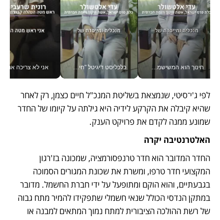
חינוך הוא המשישמה של החיים שלי - V
כלכליסט דיגיטל "חינוך הוא המשימה של החיים שלי"_v
אני לא צריכה את המשרד:
לפי ג'י־סיטי, שנמצאת בשליטת המנכ"ל חיים כצמן, רק לאחר 
שהיא קיבלה את הקרקע לידיה היא גילתה על קיומו של החדר 
שמונע ממנה לקדם את פרויקט הענק. 
האלטרנטיבה יקרה
החדר המדובר הוא חדר טרנפסורמציה, שמכונה בז'רגון 
המקצועי חדר טרפו, ומשרת את שכונת המגורים הסמוכה 
בגבעתיים, והוא הוקם ומתופעל על ידי חברת החשמל. מדובר 
במתקן הנדסי הכולל שנאי חשמלי שתפקידו להמיר מתח גבוה 
של רשת ההולכה הציבורית למתח נמוך המתאים למבנה או 