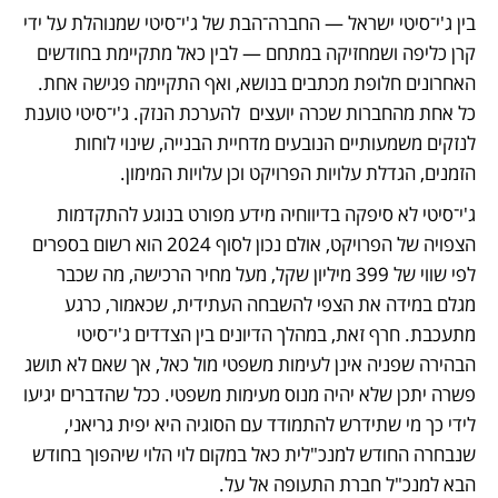
בין ג'י־סיטי ישראל — החברה־הבת של ג'י־סיטי שמנוהלת על ידי 
קרן כליפה ושמחזיקה במתחם — לבין כאל מתקיימת בחודשים 
האחרונים חלופת מכתבים בנושא, ואף התקיימה פגישה אחת. 
כל אחת מהחברות שכרה יועצים  להערכת הנזק. ג'י־סיטי טוענת 
לנזקים משמעותיים הנובעים מדחיית הבנייה, שינוי לוחות 
הזמנים, הגדלת עלויות הפרויקט וכן עלויות המימון. 
ג'י־סיטי לא סיפקה בדיווחיה מידע מפורט בנוגע להתקדמות 
הצפויה של הפרויקט, אולם נכון לסוף 2024 הוא רשום בספרים 
לפי שווי של 399 מיליון שקל, מעל מחיר הרכישה, מה שכבר 
מגלם במידה את הצפי להשבחה העתידית, שכאמור, כרגע 
מתעכבת. חרף זאת, במהלך הדיונים בין הצדדים ג'י־סיטי 
הבהירה שפניה אינן לעימות משפטי מול כאל, אך שאם לא תושג 
פשרה יתכן שלא יהיה מנוס מעימות משפטי. ככל שהדברים יגיעו 
לידי כך מי שתידרש להתמודד עם הסוגיה היא יפית גריאני, 
שנבחרה החודש למנכ"לית כאל במקום לוי הלוי שיהפוך בחודש 
הבא למנכ"ל חברת התעופה אל על. 