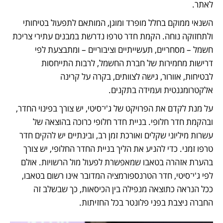
לאתר.
השנאי ממוקם בחלל מופרד ומוגן, המותאם לתפעול בטיחותי 
ולתחזוקה נוחה. הקמת חדר טרפו נדרשת במבנים עתירי צריכת 
חשמל – מסחריים, תעשייתיים וציבוריים – ומתבצעת לפי 
דרישות מחמירות של חברת החשמל, לרבות התייחסות 
לבטיחות, אוורור, גישה לצוותים, בקרה על קרינה 
אלקטרומגנטית ועמידה בתקנים. 
על מנת לקדם את הפרויקט של ג'י־סיטי, יש צורך בפינוי החדר, 
ובהקמת חדר חלופי. בניית חדר חלופי כרוכה בהוצאה של 
עשרות מיליוני שקלים ואורכת זמן רב, ובינתיים יש להקים חדר 
טרפו זמני. כדי להניע את הליך בניית החדר החלופי, יש צורך 
בהערת אזהרה בטאבו שמאפשרת לפעול מול הרשויות. אולם 
לפי ג'י־סיטי, חדר הטרנספורמציה המדובר אינו רשום בטאבו, 
ככל הנראה כתוצאה מנפילה בין הכיסאות, כך שבשלב זה 
החברה ניצבת בפני פלונטר בכל החזיתות. 