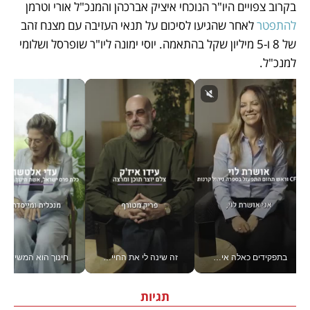
בקרוב צפויים היו"ר הנוכחי איציק אברכהן והמנכ"ל אורי וטרמן 
להתפטר 
לאחר שהגיעו לסיכום על תנאי העזיבה עם מצנח זהב 
של 8 ו-5 מיליון שקל בהתאמה. יוסי ימונה ליו"ר שופרסל ושלומי 
למנכ"ל. 
בתפקידים כאלה אי אפשר לחכות: אושרת לוי מניעה השקעות ענק מהטלפון_v
זה שינה לי את החיים: איך עידו איז'ק הופך את הסמארטפון לכלי צילום מקצועי_v
חינוך הוא המש
תגיות