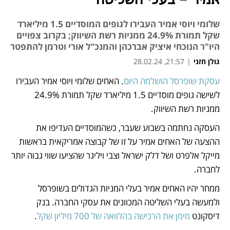
אמיר - בעלי השליטה
שלומי ויוסי אמיר העבירו לגופים המוסדיים 1.5 מיליארד
שקל תמורת 24.9% ממניות רשת השיווק; בקרוב צפויים
היו"ר הנוכחי איציק אברכהן והמנכ"ל אורי וטרמן להתפטר
גולן חזני
|
21:57, 28.02.24
מאמר קניות
עסקת שופרסל הושלמה היום
. האחים שלומי ויוסי אמיר העבירו 
נפתח בכרטיסייה חדשה
נפתח בכרטיסייה חדשה
לשישה גופים מוסדיים 1.5 מיליארד שקל תמורת 24.9% 
ממניות רשת השיווק. 
העסקה נחתמה בשבוע שעבר, כשהמוסדיים העדיפו את 
ההצעה של האחים אמיר על זו של קבוצה אמריקאית בראשות 
מייקל אלפרט ושל דלק ישראל וצבי ויליגר שהציעו שווי גבוה יותר 
לחברה.
ממחר יהיו האחים אמיר בעלי המניות הגדולים בשופרסל 
ולמעשה בעלי השליטה המכוונים את עסקי החברה. בנק 
דיסקונט 
מימן את הרכישה בהלוואה של 700 מיליון שקל
.