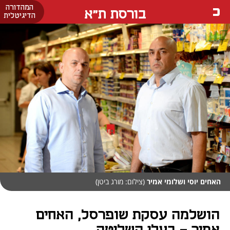
המהדורה
בורסת ת"א
הדיגיטלית
האחים יוסי ושלומי אמיר
(צילום: מורג ביטן)
הושלמה עסקת שופרסל, האחים