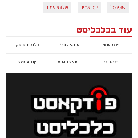
שופרסל
יוסי אמיר
שלומי אמיר
עוד בכלכליסט
פודקאסט
אנרגיה 360
כלכליסט טק
Scale Up
XIMUSNXT
CTECH
יסייה חדשה
נפתח בכרטיסייה חדשה