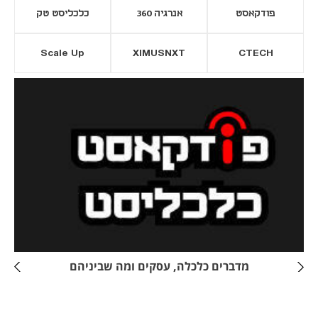
פודקאסט
אנרגיה 360
כלכליסט טק
Scale Up
XIMUSNXT
CTECH
יסייה חדשה
נפתח בכרטיסייה חדשה
מדברים כלכלה, עסקים ומה שביניהם