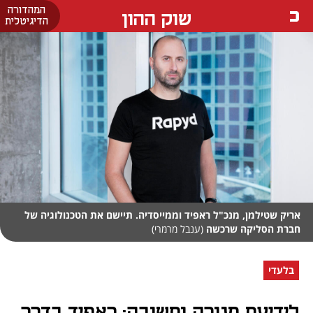
המהדורה
שוק ההון
הדיגיטלית
אריק שטילמן, מנכ"ל ראפיד וממייסדיה. תיישם את הטכנולוגיה של
חברת הסליקה שרכשה
(ענבל מרמרי)
בלעדי
לידיעת מנורה ותשובה: ראפיד בדרך