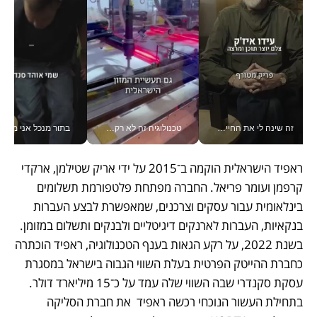
זה שינה לי את החיים: איך עידו איז'ק הופך את הסמארטפון לכלי צילום מקצועי_v
טכנולוגיה זה לא רק בהייטק: גם תעשיית המזון הישראלית מאמצת כלי AI, אוטומציה וניתוח דאטה בזמן אמת
בתור מנכל אני מקבל מאות הח
ראפיד הישראלית הוקמה ב־2015 על ידי אריק שטילמן, ארקדי 
קרפמן ועומר פריאל. החברה מפתחת פלטפורמת תשלומים 
בינלאומית עבור עסקים וצרכנים, שמאפשרת לבצע העברות 
בנקאיות, העברות לארנקים דיגיטליים ולבנקים ותשלום במזומן. 
בשנת 2022, על רקע הגאות בענף הטכנולוגיה, ראפיד הוכתרה 
כחברת ההייטק הפרטית בעלת השווי הגבוה בישראל במסגרת 
עסקת סקנדרי שבה השווי שלה עמד על כ־15 מיליארד דולר. 
בתחילת העשור הנוכחי רכשה ראפיד  את חברת הסליקה 