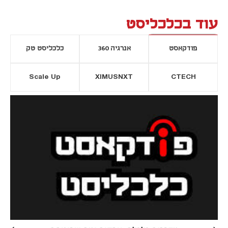
עוד בכלכליסט
פודקאסט
אנרגיה 360
כלכליסט טק
Scale Up
XIMUSNXT
CTECH
יסייה חדשה
נפתח בכרטיסייה חדשה