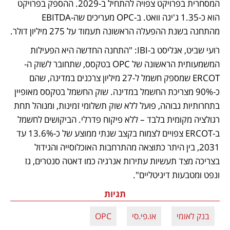
המסחרית בפרויקט צפויה להתחיל ב-2029. ההספק בפרויקט 
הוא כ-1.35 ג'יגה וואט. ב-OPC מעריכים שה-EBITDA 
מהתחנה בשנת ההפעלה הראשונה תעמוד על 275 מיליון דולר. 
רועי שביט, אנליסט ב-IBI: "התחנה החדשה היא הפעילות 
המשמעותית הראשונה של OPC בטקסס, שתחובר לשוק ה-
ERCOT שמספק חשמל ל-27 מיליון צרכנים במדינה, שהם 
כ-90% מצריכת החשמל במדינה. שוק החשמל בטקסס מאופיין 
בתחרותיות גבוהה, פועל ללא שוק תשלומי זמינות, ומנוהל תחת 
רגולציה מקומית בלבד – ללא פיקוח פדרלי. הביקושים לחשמל 
ב-ERCOT צפויים לצמוח בקצב שנתי ממוצע של כ-13.6% עד 
2031, בין היתר כתוצאה מהתרחבות האוכלוסייה והגידול 
בצריכה מצד תעשיות עתירות אנרגיה כמו דאטה סנטרים, גז 
ונפט ומטבעות דיגיטליים".
תגיות
בנק לאומי
או.פי.סי
OPC