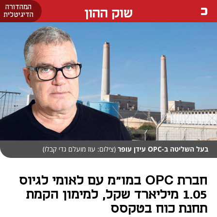
המהדורה
שוק ההון
הדיגיטלית
בעל השליטה ב-OPC עידן עופר
(צילום: עוז מועלם גדי קבלו)
חברת OPC במו"מ עם לאומי לגיוס
1.05 מיליארד שקל, למימון הקמת
תחנת כוח בטקסס