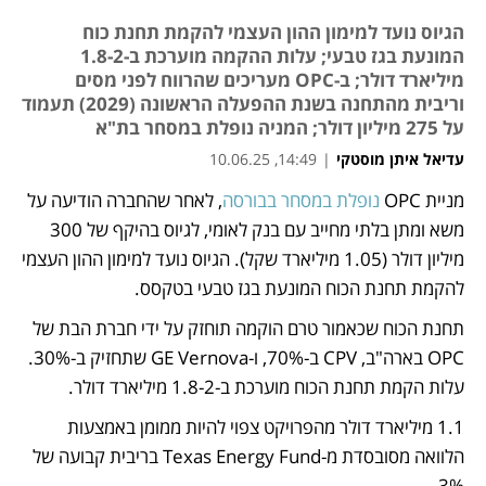
הגיוס נועד למימון ההון העצמי להקמת תחנת כוח
המונעת בגז טבעי; עלות ההקמה מוערכת ב-1.8-2
מיליארד דולר; ב-OPC מעריכים שהרווח לפני מסים
וריבית מהתחנה בשנת ההפעלה הראשונה (2029) תעמוד
על 275 מיליון דולר; המניה נופלת במסחר בת"א
עדיאל איתן מוסטקי
|
14:49, 10.06.25
מניית OPC 
נופלת במסחר בבורסה
, לאחר שהחברה הודיעה על 
נפתח בכרטיסייה חדשה
משא ומתן בלתי מחייב עם בנק לאומי, לגיוס בהיקף של 300 
מיליון דולר (1.05 מיליארד שקל). הגיוס נועד למימון ההון העצמי 
להקמת תחנת הכוח המונעת בגז טבעי בטקסס.
תחנת הכוח שכאמור טרם הוקמה תוחזק על ידי חברת הבת של 
OPC בארה"ב, CPV ב-70%, ו-GE Vernova שתחזיק ב-30%. 
עלות הקמת תחנת הכוח מוערכת ב-1.8-2 מיליארד דולר. 
1.1 מיליארד דולר מהפרויקט צפוי להיות ממומן באמצעות 
הלוואה מסובסדת מ-Texas Energy Fund בריבית קבועה של 
3%. 