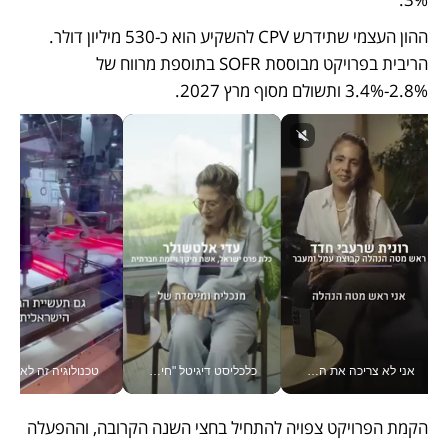
ההון העצמי שתידרש CPV להשקיע הוא כ-530 מיליון דולר. 
הריבית בפרויקט מבוססת SOFR בתוספת מרווח של 
2.8%-3.4% ותשולם מסוף מרץ 2027. 
אני לא צריכה את המשרד: רונית שרעבי-חדד מנהלת ארגון של 30000 עובדים מכל מקום_v
כלכליסט דיגיטל "חינוך הוא המשימה של החיים שלי"_v
טכנולוגיה זה לא רק בהייטק: גם תעשיי
הקמת הפרויקט צפויה להתחיל בחצי השנה הקרובה, וההפעלה 